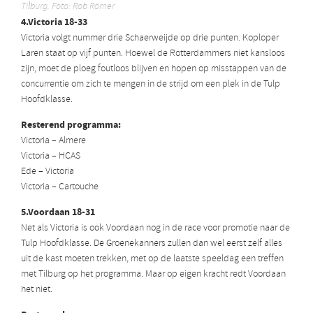
Tilburg. Foto: Rob Römer
4.Victoria 18-33
Victoria volgt nummer drie Schaerweijde op drie punten. Koploper
Laren staat op vijf punten. Hoewel de Rotterdammers niet kansloos
zijn, moet de ploeg foutloos blijven en hopen op misstappen van de
concurrentie om zich te mengen in de strijd om een plek in de Tulp
Hoofdklasse.
Resterend programma:
Victoria – Almere
Victoria – HCAS
Ede – Victoria
Victoria – Cartouche
5.Voordaan 18-31
Net als Victoria is ook Voordaan nog in de race voor promotie naar de
Tulp Hoofdklasse. De Groenekanners zullen dan wel eerst zelf alles
uit de kast moeten trekken, met op de laatste speeldag een treffen
met Tilburg op het programma. Maar op eigen kracht redt Voordaan
het niet.