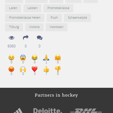
Laren
Leiden
Promotieklasse
Promotieklasse Heren
Push
Schaerweijde
Tilburg
Victoria
Voordaan
6060
0
0
0
0
0
1
0
0
0
3
7
0
Partners in hockey