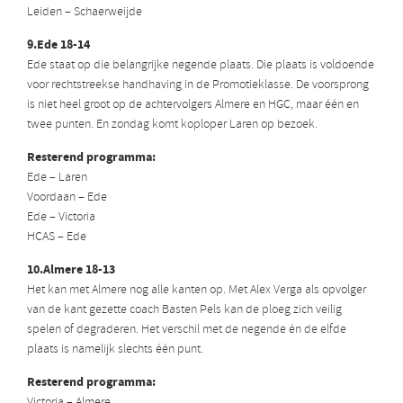
Leiden – Schaerweijde
9.Ede 18-14
Ede staat op die belangrijke negende plaats. Die plaats is voldoende
voor rechtstreekse handhaving in de Promotieklasse. De voorsprong
is niet heel groot op de achtervolgers Almere en HGC, maar één en
twee punten. En zondag komt koploper Laren op bezoek.
Resterend programma:
Ede – Laren
Voordaan – Ede
Ede – Victoria
HCAS – Ede
10.Almere 18-13
Het kan met Almere nog alle kanten op. Met Alex Verga als opvolger
van de kant gezette coach Basten Pels kan de ploeg zich veilig
spelen of degraderen. Het verschil met de negende én de elfde
plaats is namelijk slechts één punt.
Resterend programma:
Victoria – Almere