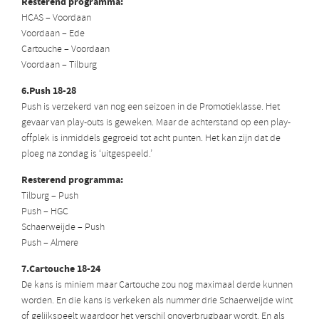
Resterend programma:
HCAS – Voordaan
Voordaan – Ede
Cartouche – Voordaan
Voordaan – Tilburg
6.Push 18-28
Push is verzekerd van nog een seizoen in de Promotieklasse. Het
gevaar van play-outs is geweken. Maar de achterstand op een play-
offplek is inmiddels gegroeid tot acht punten. Het kan zijn dat de
ploeg na zondag is ‘uitgespeeld.’
Resterend programma:
Tilburg – Push
Push – HGC
Schaerweijde – Push
Push – Almere
7.Cartouche 18-24
De kans is miniem maar Cartouche zou nog maximaal derde kunnen
worden. En die kans is verkeken als nummer drie Schaerweijde wint
of gelijkspeelt waardoor het verschil onoverbrugbaar wordt. En als