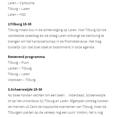
Laren – Cartouche
Tilburg – Laren
Laren – HGC
2.Tilburg 18-38
Tilburg moest dus in de achtervolging op Laren. Voor Tilburg lijkt de
voorlaatste speeldag als de ploeg Laren ontvangt de beslissing te
brengen om het kampioenschap in de Promotieklasse. Het mag
duidelijk zijn: dat duel staat al roodomrand in onze agenda.
Resterend programma:
Tilburg – Push
Leiden – Tilburg
Tilburg – Laren
Voordaan – Tilburg
3.Schaerweijde 18-36
Als twee honden vechten om een been… Inderdaad, Schaerweijde
zit op het vinkentouw bij Tilburg en Laren. Afgelopen zondag konden
de mannen uit Zeist de koppositie overnemen van Tilburg, maar de
Tilburgers pakten op de valreep nog een punt. Kortom, het is nog