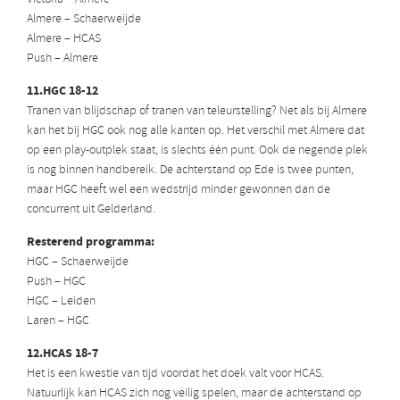
Almere – Schaerweijde
Almere – HCAS
Push – Almere
11.HGC 18-12
Tranen van blijdschap of tranen van teleurstelling? Net als bij Almere
kan het bij HGC ook nog alle kanten op. Het verschil met Almere dat
op een play-outplek staat, is slechts één punt. Ook de negende plek
is nog binnen handbereik. De achterstand op Ede is twee punten,
maar HGC heeft wel een wedstrijd minder gewonnen dan de
concurrent uit Gelderland.
Resterend programma:
HGC – Schaerweijde
Push – HGC
HGC – Leiden
Laren – HGC
12.HCAS 18-7
Het is een kwestie van tijd voordat het doek valt voor HCAS.
Natuurlijk kan HCAS zich nog veilig spelen, maar de achterstand op