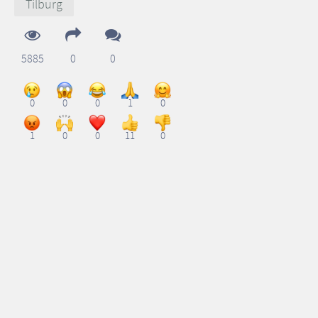
Tilburg
5885
0
0
0
0
0
1
0
1
0
0
11
0