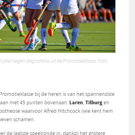
ijden tegen degradatie uit de Promotieklasse. Foto:
Promotieklasse bij de heren is van het spannendste
Laren
Tilburg
staan met 45 punten bovenaan:
,
en
apotheose waarvoor Alfred Hitchcock (wie kent hem
hoeven schamen.
er de laatste speelronde in, dankzij het grotere