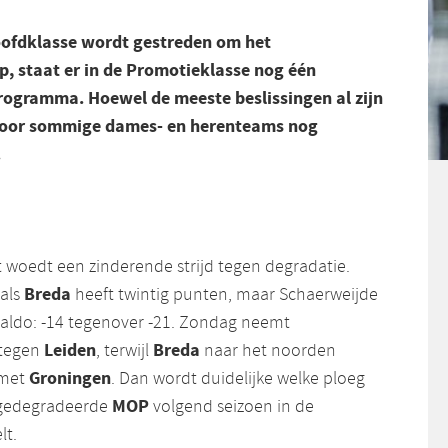
Hoofdklasse wordt gestreden om het
 staat er in de Promotieklasse nog één
rogramma. Hoewel de meeste beslissingen al zijn
t voor sommige dames- en herenteams nog
.
t woedt een zinderende strijd tegen degradatie.
Breda
als
heeft twintig punten, maar Schaerweijde
saldo: -14 tegenover -21. Zondag neemt
Leiden
Breda
 tegen
, terwijl
naar het noorden
Groningen
 met
. Dan wordt duidelijke welke ploeg
MOP
 gedegradeerde
volgend seizoen in de
lt.