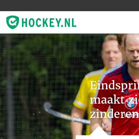
Eindspri
maakt zi
zinderen