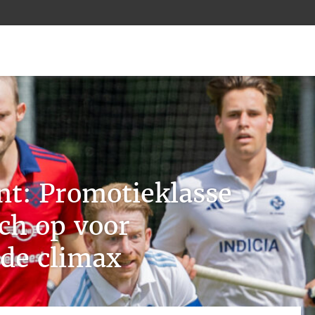
nt: Promotieklasse
ch op voor
de climax