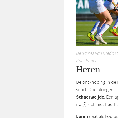
De dames van Breda str
Rob Römer
Heren
De ontknoping in de 
soort. Drie ploegen 
Schaerweijde
. Een 
nog?) zich niet had 
Laren
gaat als koplop