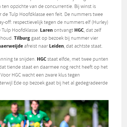
ten opzichte van de concurrentie. Bij winst is
r de Tulp Hoofdklasse een feit. De nummers twee
ay-off: respectievelijk tegen de nummers elf (Hurley)
Laren
HGC
e Tulp Hoofdklasse.
ontvangt
, dat zelf
Tilburg
behoud.
gaat op bezoek bij nummer vier
haerweijde
Leiden
afreist naar
, dat achtste staat.
HGC
anning te snijden.
staat elfde, met twee punten
 dat tiende staat en daarmee nog recht heeft op het
. Voor HGC wacht een zware klus tegen
 terwijl Ede op bezoek gaat bij het al gedegradeerde