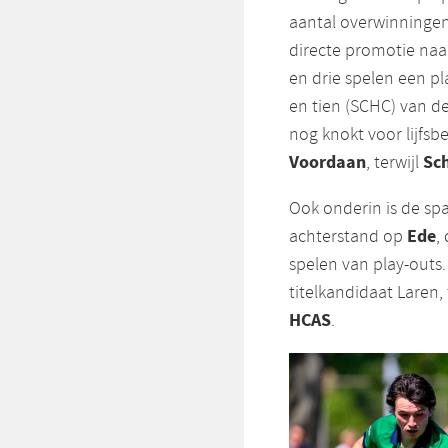
aantal overwinningen 
directe promotie naa
en drie spelen een pl
en tien (SCHC) van d
nog knokt voor lijfs
Voordaan
Sc
, terwijl
Ook onderin is de sp
Ede
achterstand op
,
spelen van play-outs
titelkandidaat Laren,
HCAS
.