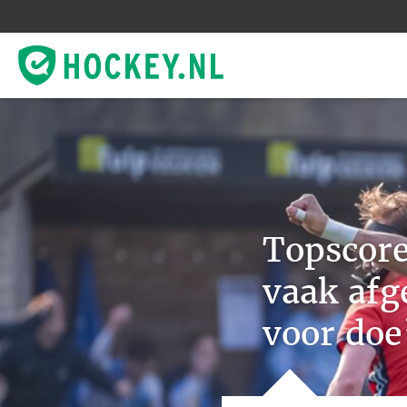
Topscore
vaak afg
voor doe