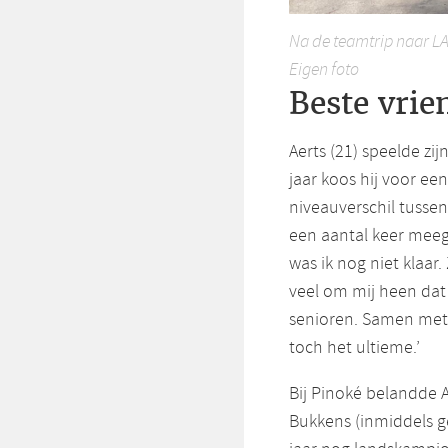
Na de teamtrip naar LA
Eigen foto
Beste vrie
Aerts (21) speelde zij
jaar koos hij voor ee
niveauverschil tussen
een aantal keer mee
was ik nog niet klaar.
veel om mij heen dat
senioren. Samen met j
toch het ultieme.’
Bij Pinoké belandde A
Bukkens (inmiddels g