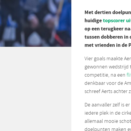
Met dertien doelpunt
huidige
topscorer u
op een terugkeer na
tussen dobberen in
met vrienden in de P
Vier goals maakte Aer
gewonnen wedstrijd t
competitie, na een
fl
denkbaar voor de Am
schreef Aerts achter 
De aanvaller zelf is e
iedere plek in de cirk
allemaal mooie schote
doelpunten maken en 