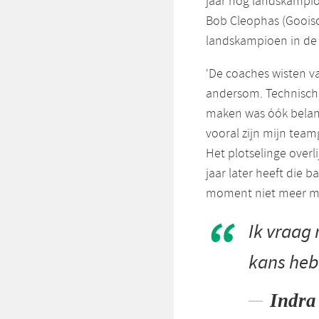
jaar nog landskampio
Bob Cleophas (Gooisc
landskampioen in de 
‘De coaches wisten v
andersom. Technisch e
maken was óók belang
vooral zijn mijn tea
Het plotselinge over
jaar later heeft die 
moment niet meer met
Ik vraag 
kans heb
Indra