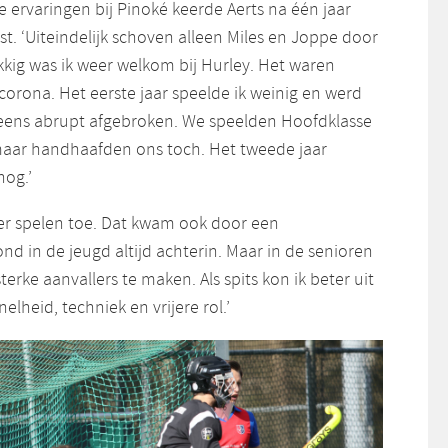
e ervaringen bij Pinoké keerde Aerts na één jaar
t. ‘Uiteindelijk schoven alleen Miles en Joppe door
kkig was ik weer welkom bij Hurley. Het waren
corona. Het eerste jaar speelde ik weinig en werd
eens abrupt afgebroken. We speelden Hoofdklasse
maar handhaafden ons toch. Het tweede jaar
nog.’
er spelen toe. Dat kwam ook door een
tond in de jeugd altijd achterin. Maar in de senioren
sterke aanvallers te maken. Als spits kon ik beter uit
lheid, techniek en vrijere rol.’