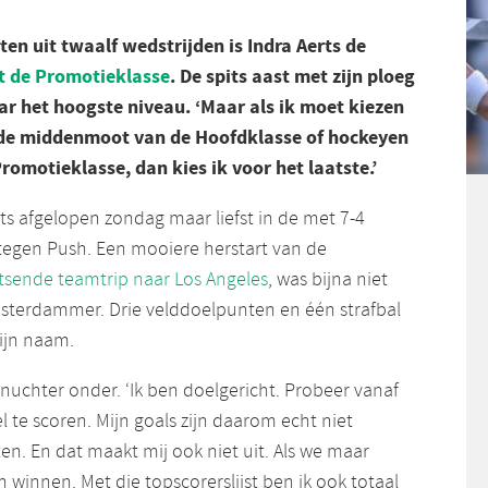
en uit twaalf wedstrijden is Indra Aerts de
it de Promotieklasse
. De spits aast met zijn ploeg
ar het hoogste niveau. ‘Maar als ik moet kiezen
 de middenmoot van de Hoofdklasse of hockeyen
romotieklasse, dan kies ik voor het laatste.’
ts afgelopen zondag maar liefst in de met 7-4
egen Push. Een mooiere herstart van de
itsende teamtrip naar Los Angeles
, was bijna niet
sterdammer. Drie velddoelpunten en één strafbal
zijn naam.
r nuchter onder. ‘Ik ben doelgericht. Probeer vanaf
el te scoren. Mijn goals zijn daarom echt niet
n. En dat maakt mij ook niet uit. Als we maar
winnen. Met die topscorerslijst ben ik ook totaal