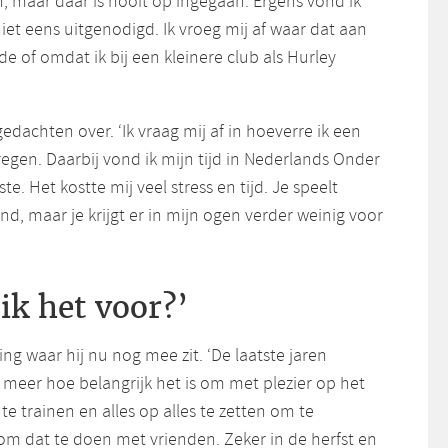
 maar daar is nooit op ingegaan. Ergens vond ik
iet eens uitgenodigd. Ik vroeg mij af waar dat aan
de of omdat ik bij een kleinere club als Hurley
 gedachten over. ‘Ik vraag mij af in hoeverre ik een
regen. Daarbij vond ik mijn tijd in Nederlands Onder
te. Het kostte mij veel stress en tijd. Je speelt
nd, maar je krijgt er in mijn ogen verder weinig voor
ik het voor?’
ing waar hij nu nog mee zit. ‘De laatste jaren
ds meer hoe belangrijk het is om met plezier op het
 te trainen en alles op alles te zetten om te
om dat te doen met vrienden. Zeker in de herfst en