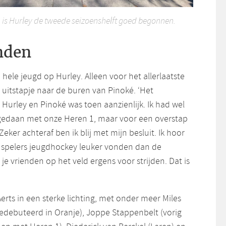
 is Hurley de tweede seizoenshelft goed begonnen.
nden
n hele jeugd op Hurley. Alleen voor het allerlaatste
n uitstapje naar de buren van Pinoké. ‘Het
 Hurley en Pinoké was toen aanzienlijk. Ik had wel
gedaan met onze Heren 1, maar voor een overstap
 Zeker achteraf ben ik blij met mijn besluit. Ik hoor
 spelers jeugdhockey leuker vonden dan de
e vrienden op het veld ergens voor strijden. Dat is
erts in een sterke lichting, met onder meer Miles
edebuteerd in Oranje), Joppe Stappenbelt (vorig