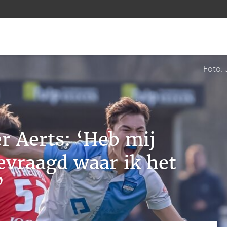
Foto: 
r Aerts: ‘Heb mij
evraagd waar ik het
’