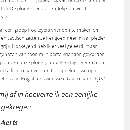
en met Heren 1), Diederick van Berckel (Laren) en
he). De ploeg speelde Landelijk en werd
zaal.
an een groep hockeyers vrienden te maken en
n tactisch zetten ze het goed neer, maar plezier
rijk. Hockeyend heb ik er veel geleerd, maar
mgenoten van toen mijn beste vrienden geworden.
lijden van onze ploeggenoot Matthijs Everard een
band alleen maar versterkt, al speelden we op dat
 elkaar. Nog steeds zien we elkaar maandelijks.’
mij af in hoeverre ik een eerlijke
 gekregen
 Aerts