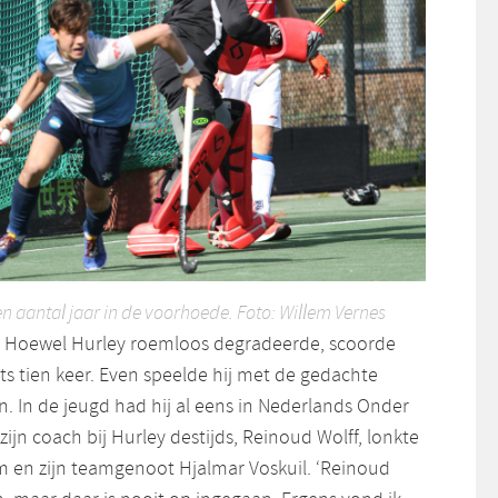
en aantal jaar in de voorhoede. Foto: Willem Vernes
. Hoewel Hurley roemloos degradeerde, scoorde
pits tien keer. Even speelde hij met de gedachte
. In de jeugd had hij al eens in Nederlands Onder
zijn coach bij Hurley destijds, Reinoud Wolff, lonkte
 en zijn teamgenoot Hjalmar Voskuil. ‘Reinoud