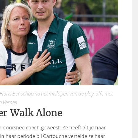
loris Benschop na het mislopen van de play-offs met
m Vernes
er Walk Alone
 doorsnee coach geweest. Ze heeft altijd haar
In haar periode bij Cartouche vertelde ze haar