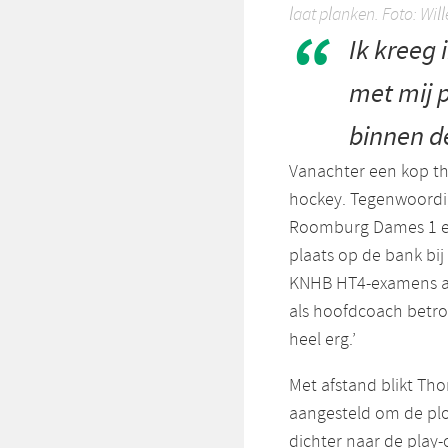
laat planken. Foto: Wil
Ik kreeg 
met mij 
binnen d
Vanachter een kop the
hockey. Tegenwoordig
Roomburg Dames 1 en
plaats op de bank bi
KNHB HT4-examens af o
als hoofdcoach betrok
heel erg.’
Met afstand blikt Th
aangesteld om de pl
dichter naar de play-