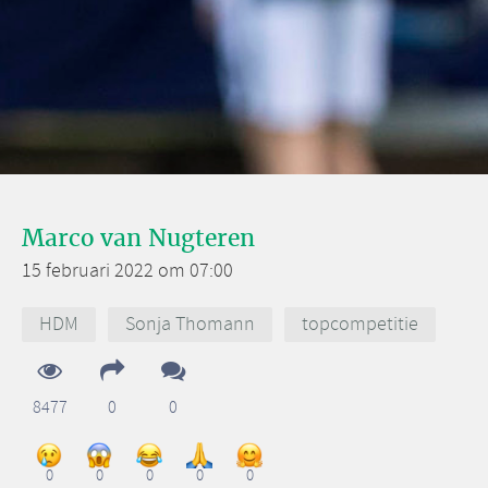
Marco van Nugteren
15 februari 2022 om 07:00
HDM
Sonja Thomann
topcompetitie
8477
0
0
0
0
0
0
0