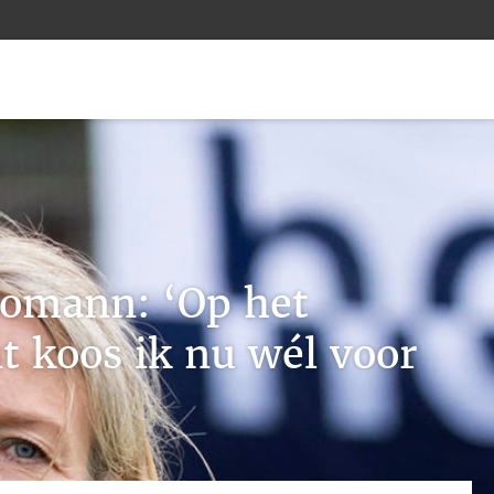
homann: ‘Op het
t koos ik nu wél voor