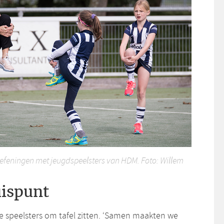
feningen met jeugdspeelsters van HDM. Foto: Willem
uispunt
speelsters om tafel zitten. ‘Samen maakten we