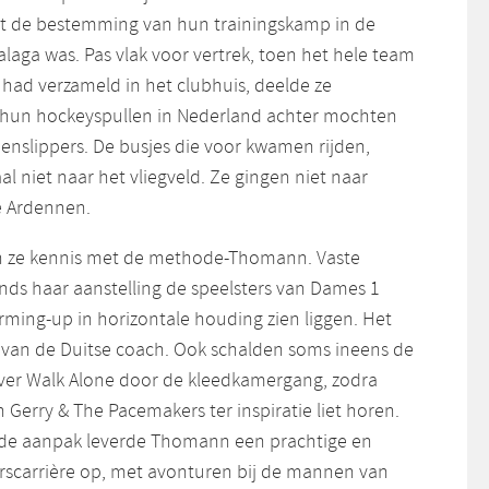
at de bestemming van hun trainingskamp in de
laga was. Pas vlak voor vertrek, toen het hele team
l had verzameld in het clubhuis, deelde ze
hun hockeyspullen in Nederland achter mochten
teenslippers. De busjes die voor kwamen rijden,
 niet naar het vliegveld. Ze gingen niet naar
e Ardennen.
 ze kennis met de methode-Thomann. Vaste
nds haar aanstelling de speelsters van Dames 1
rming-up in horizontale houding zien liggen. Het
van de Duitse coach. Ook schalden soms ineens de
ever Walk Alone door de kleedkamergang, zodra
Gerry & The Pacemakers ter inspiratie liet horen.
e aanpak leverde Thomann een prachtige en
rscarrière op, met avonturen bij de mannen van