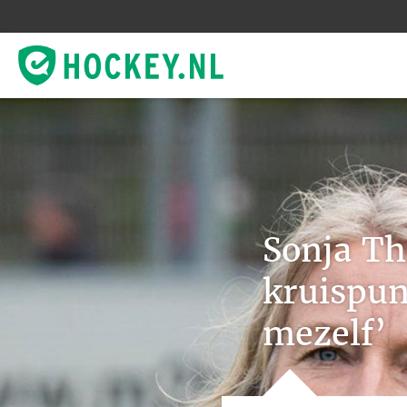
Sonja T
kruispun
mezelf’