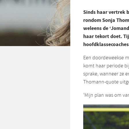
Sinds haar vertrek b
rondom Sonja Thoman
weleens de ‘Jomand
haar tekort doet. Ti
hoofdklassecoaches 
Een doordeweekse mi
komt haar periode bi
sprake, wanneer ze e
Thomann-quote uitgo
‘Mijn plan was om va