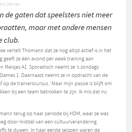
lem Vernes
in de gaten dat speelsters niet meer
praatten, maar met andere mensen
e club.
e vertelt Thomann dat ze nog altijd actief is in het
 geeft ze één avond per week training aan
 Meisjes A1. Sporadisch neemt ze ’s zondags
j Dames 1. Daarnaast neemt ze in opdracht van de
p de trainerscursus. ‘Maar mijn passie is blijft om
ken bij een team betrokken te zijn. Ik mis dat nu
omann terug op haar periode bij HDM, waar ze was
oeg door middel van een cultuurverandering
offs te duwen. In haar eerste seizoen waren de