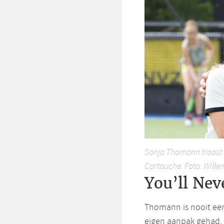
Sonja Thomann troost F
Cartouche. Foto: Wille
You’ll Nev
Thomann is nooit een
eigen aanpak gehad. 