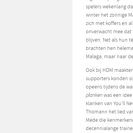
spelers wekenlang d
winter het zonnige Ma
zich met koffers en a
onverwacht mee dat 
blijven. Net als hun 
brachten hen helemaal
Malaga, maar naar d
Ook bij HDM maakten
supporters konden si
opeens tijdens de wa
planken
was een idee 
klanken van You’ll N
Thomann het lied van 
Mede die kenmerkend
decennialange traine