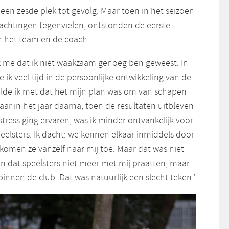
een zesde plek tot gevolg. Maar toen in het seizoen
chtingen tegenvielen, ontstonden de eerste
n het team en de coach.
ik me dat ik niet waakzaam genoeg ben geweest. In
e ik veel tijd in de persoonlijke ontwikkeling van de
elde ik met dat het mijn plan was om van schapen
ar in het jaar daarna, toen de resultaten uitbleven
tress ging ervaren, was ik minder ontvankelijk voor
eelsters. Ik dacht: we kennen elkaar inmiddels door
s, komen ze vanzelf naar mij toe. Maar dat was niet
ten dat speelsters niet meer met mij praatten, maar
nnen de club. Dat was natuurlijk een slecht teken.’