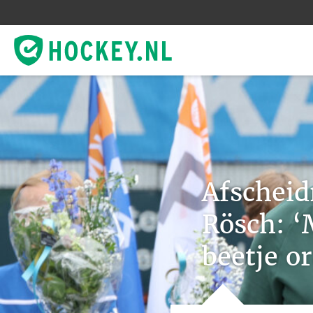
Afschei
Rösch: ‘
beetje o