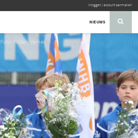
inloggen
/
account aanmaken
NIEUWS
Foto: Willem Vernes