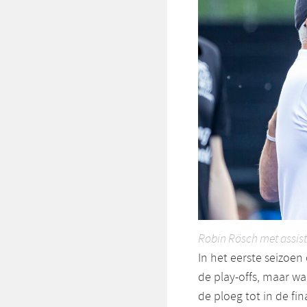
Robin Rösch met assist
In het eerste seizoe
de play-offs, maar war
de ploeg tot in de fi