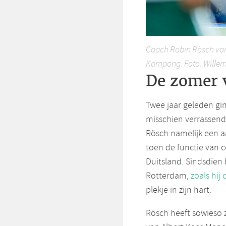
Coach Robin Rösch van 
Kampong. Foto: Willem
De zomer 
Twee jaar geleden gi
misschien verrassend 
Rösch namelijk een aa
toen de functie van 
Duitsland. Sindsdien
Rotterdam,
zoals hij
plekje in zijn hart.
Rösch heeft sowieso z