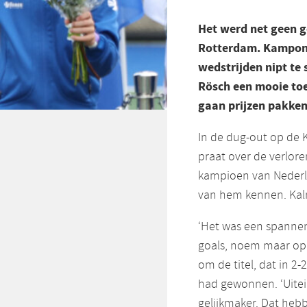
Het werd net geen g
Rotterdam. Kampong 
wedstrijden nipt te 
Rösch een mooie to
gaan prijzen pakken
In de dug-out op de K
praat over de verloren 
kampioen van Nederla
van hem kennen. Kalm
‘Het was een spannend
goals, noem maar op’
om de titel, dat in 
had gewonnen. ‘Uitei
gelijkmaker. Dat heb