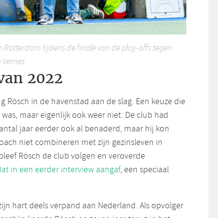
Rotterdam tijdens de finale van de play-offs tegen
 Vernes
van 2022
ng Rösch in de havenstad aan de slag. Een keuze die
was, maar eigenlijk ook weer niet. De club had
ntal jaar eerder ook al benaderd, maar hij kon
coach niet combineren met zijn gezinsleven in
 bleef Rösch de club volgen en veroverde
 dat in een eerder interview aangaf
, een speciaal
ijn hart deels verpand aan Nederland. Als opvolger