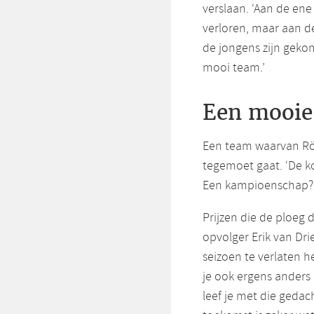
verslaan. ‘Aan de ene
verloren, maar aan d
de jongens zijn geko
mooi team.’
Een mooie
Een team waarvan Rö
tegemoet gaat. ‘De k
Een kampioenschap? J
Prijzen die de ploeg
opvolger Erik van Dri
seizoen te verlaten h
je ook ergens anders
leef je met die gedac