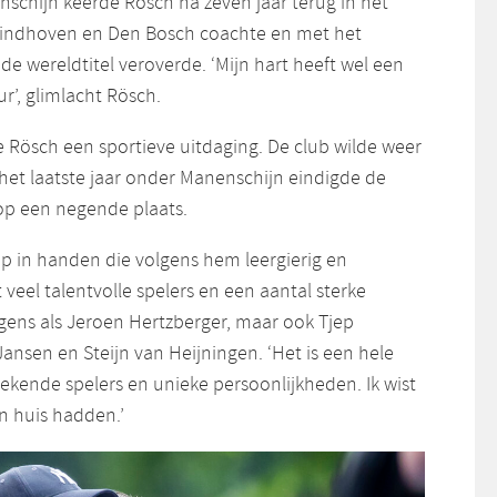
nschijn keerde Rösch na zeven jaar terug in het
 Eindhoven en Den Bosch coachte en met het
e wereldtitel veroverde. ‘Mijn hart heeft wel een
ur’, glimlacht Rösch.
 Rösch een sportieve uitdaging. De club wilde weer
 het laatste jaar onder Manenschijn eindigde de
 op een negende plaats.
p in handen die volgens hem leergierig en
eel talentvolle spelers en een aantal sterke
gens als Jeroen Hertzberger, maar ook Tjep
nsen en Steijn van Heijningen. ‘Het is een hele
ekende spelers en unieke persoonlijkheden. Ik wist
in huis hadden.’