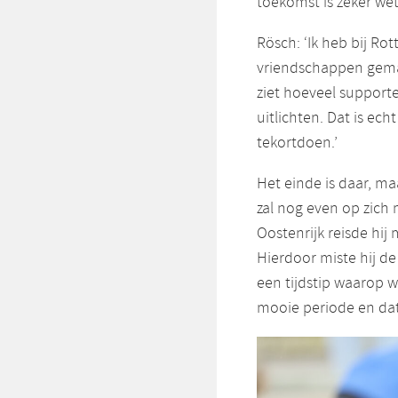
toekomst is zeker wet
Rösch: ‘Ik heb bij R
vriendschappen gemaa
ziet hoeveel supporte
uitlichten. Dat is ec
tekortdoen.’
Het einde is daar, ma
zal nog even op zich
Oostenrijk reisde hi
Hierdoor miste hij d
een tijdstip waarop 
mooie periode en dat