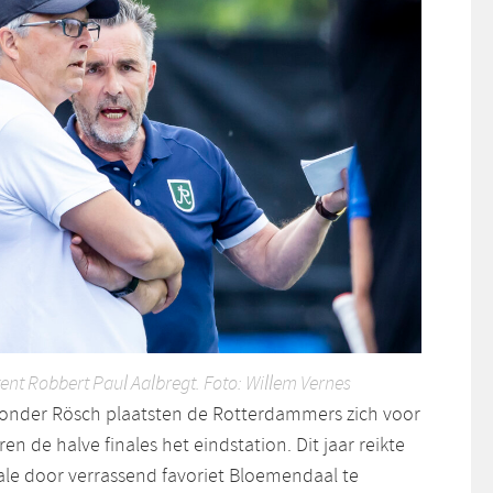
ent Robbert Paul Aalbregt. Foto: Willem Vernes
n onder Rösch plaatsten de Rotterdammers zich voor
en de halve finales het eindstation. Dit jaar reikte
nale door verrassend favoriet Bloemendaal te