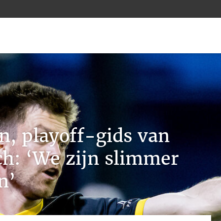
, playoff-gids van
h: ‘We zijn slimmer
n’