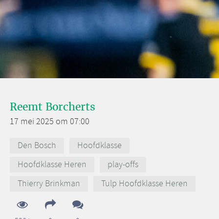
Reemt Borcherts
17 mei 2025 om 07:00
Den Bosch
Hoofdklasse
Hoofdklasse Heren
play-offs
Thierry Brinkman
Tulp Hoofdklasse Heren