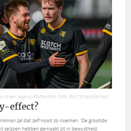
os na een zege op Rotterdam. Foto: Bart Scheulderman
y-effect?
rinkman zal dat zelf nooit zo noemen. ‘De grootste
dit seizoen hebben gemaakt zit in bewustheid.