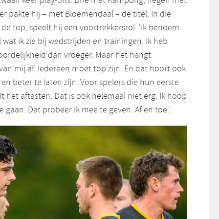
twaalf keer play-offs. Drie met Kampong, negen met
r pakte hij – met Bloemendaal – de titel. In die
 de top, speelt hij een voortrekkersrol. ‘Ik benoem
 wat ik zie bij wedstrijden en trainingen. Ik heb
ordelijkheid dan vroeger. Maar het hangt
 van mij af. Iedereen moet top zijn. En dat hoort ook
en beter te laten zijn. Voor spelers die hun eerste
t het aftasten. Dat is ook helemaal niet erg. Ik hoop
te gaan. Dat probeer ik mee te geven. Af en toe.’