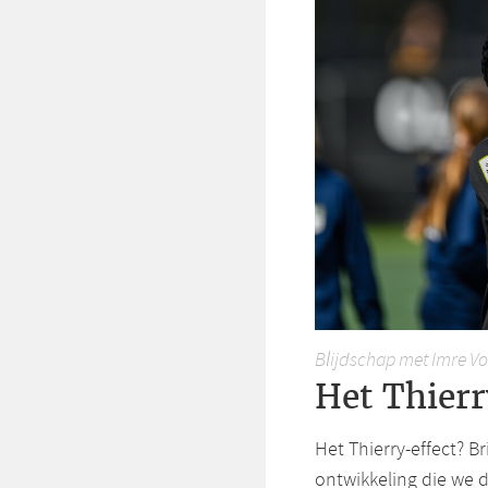
Blijdschap met Imre V
Het Thierr
Het Thierry-effect? B
ontwikkeling die we 