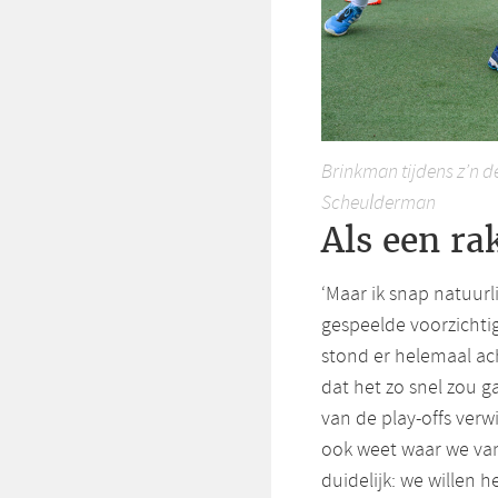
Brinkman tijdens z’n d
Scheulderman
Als een ra
‘Maar ik snap natuurl
gespeelde voorzichtighe
stond er helemaal ach
dat het zo snel zou 
van de play-offs verwi
ook weet waar we va
duidelijk: we willen 