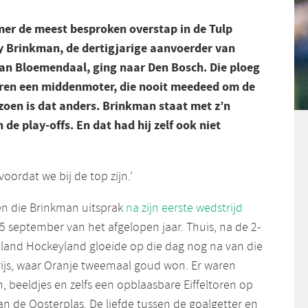
mer de meest besproken overstap in de Tulp
y Brinkman, de dertigjarige aanvoerder van
van Bloemendaal, ging naar Den Bosch. Die ploeg
aren een middenmoter, die nooit meedeed om de
izoen is dat anders. Brinkman staat met z’n
de play-offs. En dat had hij zelf ook niet
oordat we bij de top zijn.’
n die Brinkman uitsprak
na zijn eerste wedstrijd
15 september van het afgelopen jaar. Thuis, na de 2-
lland Hockeyland gloeide op die dag nog na van die
arijs, waar Oranje tweemaal goud won. Er waren
 beeldjes en zelfs een opblaasbare Eiffeltoren op
an de Oosterplas. De liefde tussen de goalgetter en