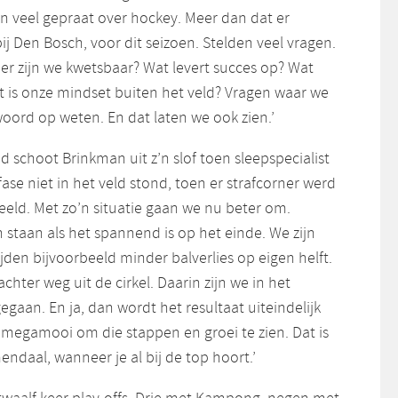
n veel gepraat over hockey. Meer dan dat er
 Den Bosch, voor dit seizoen. Stelden veel vragen.
r zijn we kwetsbaar? Wat levert succes op? Wat
is onze mindset buiten het veld? Vragen waar we
oord op weten. En dat laten we ook zien.’
jd schoot Brinkman uit z’n slof toen sleepspecialist
fase niet in het veld stond, toen er strafcorner werd
eeld. Met zo’n situatie gaan we nu beter om.
n staan als het spannend is op het einde. We zijn
den bijvoorbeeld minder balverlies op eigen helft.
hter weg uit de cirkel. Daarin zijn we in het
egaan. En ja, dan wordt het resultaat uiteindelijk
t megamooi om die stappen en groei te zien. Dat is
endaal, wanneer je al bij de top hoort.’