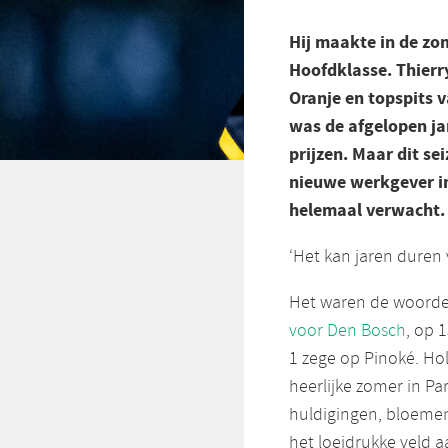
Hij maakte in de zo
Hoofdklasse. Thierr
Oranje en topspits 
was de afgelopen j
prijzen. Maar dit se
nieuwe werkgever in 
helemaal verwacht.
‘Het kan jaren duren v
Het waren de woorde
voor Den Bosch
, op 
1 zege op Pinoké. Ho
heerlijke zomer in P
huldigingen, bloemen,
het loeidrukke veld a