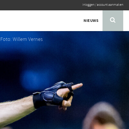
inloggen
/
account aanmaken
NIEUWS
Foto: Willem Vernes