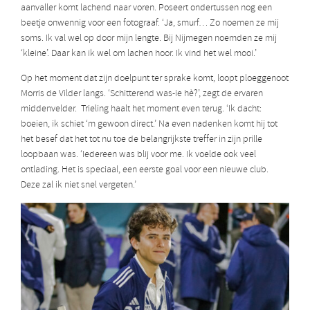
aanvaller komt lachend naar voren. Poseert ondertussen nog een
beetje onwennig voor een fotograaf. ‘Ja, smurf… Zo noemen ze mij
soms. Ik val wel op door mijn lengte. Bij Nijmegen noemden ze mij
‘kleine’. Daar kan ik wel om lachen hoor. Ik vind het wel mooi.’
Op het moment dat zijn doelpunt ter sprake komt, loopt ploeggenoot
Morris de Vilder langs. ‘Schitterend was-ie hè?’, zegt de ervaren
middenvelder. Trieling haalt het moment even terug. ‘Ik dacht:
boeien, ik schiet ‘m gewoon direct.’ Na even nadenken komt hij tot
het besef dat het tot nu toe de belangrijkste treffer in zijn prille
loopbaan was. ‘Iedereen was blij voor me. Ik voelde ook veel
ontlading. Het is speciaal, een eerste goal voor een nieuwe club.
Deze zal ik niet snel vergeten.’