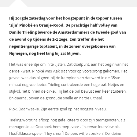
Hij zorgde zaterdag voor het hoogtepunt in de topper tussen
‘zijn’ Pinoké en Oranje-Rood. De prachtige half volley van
Danilo Trieling leverde de Amsterdammers de tweede goal van
de avond op tijdens de 2-1 zege. Een treffer die het
negentienjarige toptalent, in de zomer overgekomen van
Nijmegen, nog heel lang bij zal blijven.
Het was er eentje om in te lijsten. Dat doelpunt, aan het begin van het
derde kwart. Pinoké was vlak daarvoor op voorsprong gekomen. Het
gevoel was dus al goed bij de kampioen en dat werd in de 35ste
minuut nog veel beter. Trieling controleerde een hoge bal. Netjes en
stijlvol, net binnen de cirkel. Hij liet de bal bewust een keer stuiteren.
En daarna, boven de grond, de snelle en harde uithaal.
Plok. Daar was-ie. Zijn eerste goal op het hoogste niveau.
Trieling wordt na afloop nog gefeliciteerd door zijn teamgenoten, als
manager Jetze Oosthoek hem roept voor zijn eerste interview als
Hoofdklasse-speler. ‘Hey smurf! De pers wil je spreken.’ De kleine