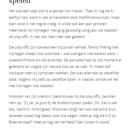
spelen’
Het was een stap die hij al eerder kon maken. ‘Toen ik nog de A-
leeftijd had, werd ik ook al benaderd door Hoofdklasse-clubs. Maar
toen vond ik het nog te vroeg. Ik wilde ook een jaar senioren
meemaken bij Nijmegen. Het ging geweldig vorig jaar, we haalden
de play-offs. Ik heb ook toen heel veel geleerd.’
Die play-offs zijn sowieso een bijzonder verhaal. Terwijl Trieling met
Nijmegen streed voor promotie – wat overigens niet bereikt werd –
speelde Pinoké om de landstitel. De aanvaller had op dat moment al
getekend en volgde zijn nieuwe club op de voet. ‘Ik moest zelf
hockeyen toen zij kampioen werden. Dat was allemaal op dezelfde
data. Volgens mij zelfs op dezelfde tijden. Ik baalde, omdat we het
met Nijmegen niet haalden.’
Woorden van zijn vriendin, toeschouwer bij die play-offs, beurden
hem op. ‘Zij zei:
je gaat bij de landskampioen spelen
. Oh, dat is wel
leip, dacht ik. Klinkt goed. Misschien zorgt het voor wat extra druk.
Iedereen praat nog steeds over die dagen. Weet je nog die 4-0 bij
Bloemendaal? Weet je nog van het feest? Dan luister ik vooral.’