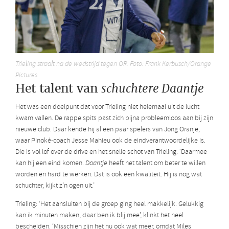
Trieling straalt na de wedstrijd tegen OR. Foto: Frank Kerbusch/Orange
Pictures
Het talent van
schuchtere Daantje
Het was een doelpunt dat voor Trieling niet helemaal uit de lucht
kwam vallen. De rappe spits past zich bijna probleemloos aan bij zijn
nieuwe club. Daar kende hij al een paar spelers van Jong Oranje,
waar Pinoké-coach Jesse Mahieu ook de eindverantwoordelijke is.
Die is vol lof over de drive en het snelle schot van Trieling. ‘Daarmee
kan hij een eind komen.
Daantje
heeft het talent om beter te willen
worden en hard te werken. Dat is ook een kwaliteit. Hij is nog wat
schuchter, kijkt z’n ogen uit.’
Trieling: ‘Het aansluiten bij de groep ging heel makkelijk. Gelukkig
kan ik minuten maken, daar ben ik blij mee’, klinkt het heel
bescheiden.
‘Misschien zijn het nu ook wat meer, omdat Miles