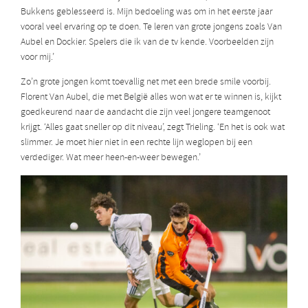
Bukkens geblesseerd is. Mijn bedoeling was om in het eerste jaar
vooral veel ervaring op te doen. Te leren van grote jongens zoals Van
Aubel en Dockier. Spelers die ik van de tv kende. Voorbeelden zijn
voor mij.’
Zo’n grote jongen komt toevallig net met een brede smile voorbij.
Florent Van Aubel, die met België alles won wat er te winnen is, kijkt
goedkeurend naar de aandacht die zijn veel jongere teamgenoot
krijgt. ‘Alles gaat sneller op dit niveau’, zegt Trieling. ‘En het is ook wat
slimmer. Je moet hier niet in een rechte lijn weglopen bij een
verdediger. Wat meer heen-en-weer bewegen.’