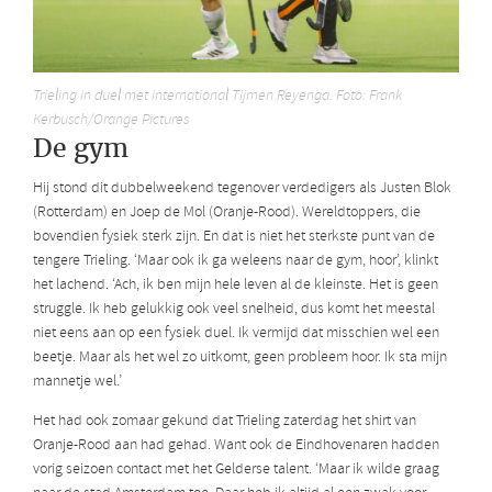
Trieling in duel met international Tijmen Reyenga. Foto: Frank
Kerbusch/Orange Pictures
De gym
Hij stond dit dubbelweekend tegenover verdedigers als Justen Blok
(Rotterdam) en Joep de Mol (Oranje-Rood). Wereldtoppers, die
bovendien fysiek sterk zijn. En dat is niet het sterkste punt van de
tengere Trieling. ‘Maar ook ik ga weleens naar de gym, hoor’, klinkt
het lachend. ‘Ach, ik ben mijn hele leven al de kleinste. Het is geen
struggle. Ik heb gelukkig ook veel snelheid, dus komt het meestal
niet eens aan op een fysiek duel. Ik vermijd dat misschien wel een
beetje. Maar als het wel zo uitkomt, geen probleem hoor. Ik sta mijn
mannetje wel.’
Het had ook zomaar gekund dat Trieling zaterdag het shirt van
Oranje-Rood aan had gehad. Want ook de Eindhovenaren hadden
vorig seizoen contact met het Gelderse talent. ‘Maar ik wilde graag