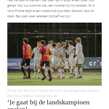
naar de stad Amsterdam toe. Daar heb ik altijd al een zwak voor
gehad. Mijn zus woont er ook, een kwartier bij mij vandaan. En ik
vond Pinoké altijd al een mooie club qua sfeer. Gewoon, leuk en
open. Een plek waar iedereen zichzelf kan zijn.’
Pinoké viert de 2-0 van Trieling, die achter zijn teamgenoten verdwijnt.
Foto: Frank Kerbusch/Orange Pictures
‘Je gaat bij de landskampioen