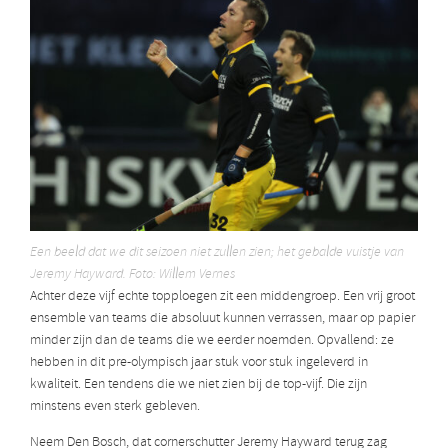
Een beeld dat we dit seizoen niet zullen zien; het gebalde vuistje van
Jeremy Hayward. Foto: Willem Vernes
Achter deze vijf echte topploegen zit een middengroep. Een vrij groot
ensemble van teams die absoluut kunnen verrassen, maar op papier
minder zijn dan de teams die we eerder noemden. Opvallend: ze
hebben in dit pre-olympisch jaar stuk voor stuk ingeleverd in
kwaliteit. Een tendens die we niet zien bij de top-vijf. Die zijn
minstens even sterk gebleven.
Neem Den Bosch, dat cornerschutter Jeremy Hayward terug zag