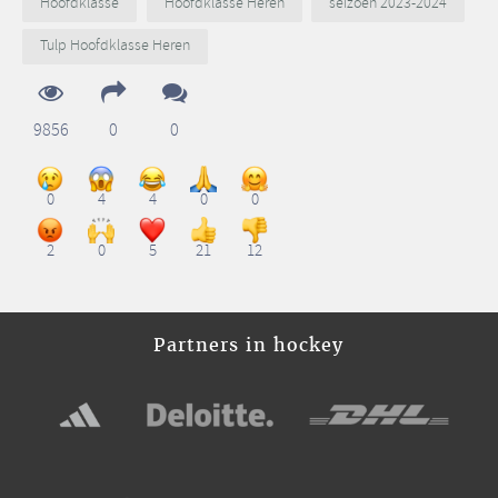
Hoofdklasse
Hoofdklasse Heren
seizoen 2023-2024
Tulp Hoofdklasse Heren
9856
0
0
0
4
4
0
0
2
0
5
21
12
Partners in hockey