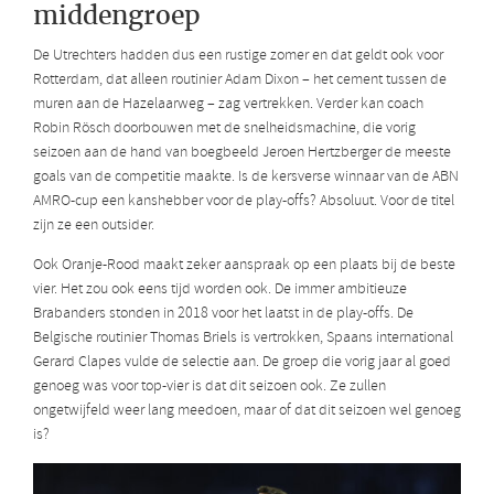
middengroep
De Utrechters hadden dus een rustige zomer en dat geldt ook voor
Rotterdam, dat alleen routinier Adam Dixon – het cement tussen de
muren aan de Hazelaarweg – zag vertrekken. Verder kan coach
Robin Rösch doorbouwen met de snelheidsmachine, die vorig
seizoen aan de hand van boegbeeld Jeroen Hertzberger de meeste
goals van de competitie maakte. Is de kersverse winnaar van de ABN
AMRO-cup een kanshebber voor de play-offs? Absoluut. Voor de titel
zijn ze een outsider.
Ook Oranje-Rood maakt zeker aanspraak op een plaats bij de beste
vier. Het zou ook eens tijd worden ook. De immer ambitieuze
Brabanders stonden in 2018 voor het laatst in de play-offs. De
Belgische routinier Thomas Briels is vertrokken, Spaans international
Gerard Clapes vulde de selectie aan. De groep die vorig jaar al goed
genoeg was voor top-vier is dat dit seizoen ook. Ze zullen
ongetwijfeld weer lang meedoen, maar of dat dit seizoen wel genoeg
is?