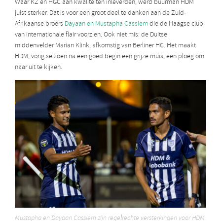
Waar KZ en HGC aan kwaliteiten inleverden, werd buurman HDM
juist sterker. Dat is voor een groot deel te danken aan de Zuid-
Afrikaanse broers
Dayaan en Mustapha Cassiem
die de Haagse club
van internationale flair voorzien. Ook niet mis: de Duitse
middenvelder Marian Klink, afkomstig van Berliner HC. Het maakt
HDM, vorig seizoen na een goed begin een grijze muis, een ploeg om
naar uit te kijken.
Mustapha en Dayaan Cassiem zijn regelrechte versterkingen voor HDM.