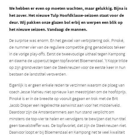
We hebben er even op moeten wachten, maar gelukkig. Bijna is
het zover.
Het nieuwe Tulp Hoofdklasse-seizoen staat voor de
deur. Wij pakken onze glazen bol erbij en werpen een blik op
het nieuwe seizoen. Vandaag: de mannen.
De surprise was enorm. En het gevoel van verbijstering ook. Pinoké,
de nummer vier van de reguliere competitie ging genadeloos tekeer
in de vorige play-offs. Eerst de tweevoudige uithaal tegen Kampong
en daarna de uppercut tegen topfavoriet Bloemendaal. ’t Kopje trilde
op zijn grondvesten toen de Steekneuzen voor de eerste keer in hun
bestaan de landstitel veroverden.
Eigenlijk is er geen enkele reden te verzinnen waarom de ploeg van
coach Jesse Mahieu niet opnieuw kan meestrijden om de hoofdprijs.
Pinoké is er in de breedte op vooruit gegaan en trok met de Brit
Jacob Draper een regelrechte aanwinst aan voor het middenveld.
Daardoor zijn de Amsterdammers aan hun stand verplicht om
minstens de top-vier te halen en vervolgens te bewijzen dat hun titel
geen toevalstreffer was. De topfavoriet, dat zijn de Steekneuzen niet.
Daarvoor loopt er bij Bloemendaal en Kampong net te veel kwaliteit