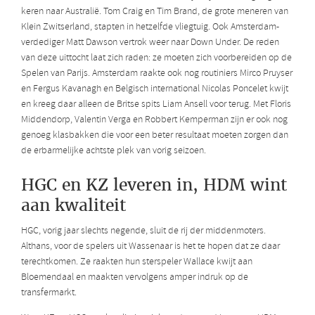
keren naar Australië. Tom Craig en Tim Brand, de grote meneren van
Klein Zwitserland, stapten in hetzelfde vliegtuig. Ook Amsterdam-
verdediger Matt Dawson vertrok weer naar Down Under. De reden
van deze uittocht laat zich raden: ze moeten zich voorbereiden op de
Spelen van Parijs. Amsterdam raakte ook nog routiniers Mirco Pruyser
en Fergus Kavanagh en Belgisch international Nicolas Poncelet kwijt
en kreeg daar alleen de Britse spits Liam Ansell voor terug. Met Floris
Middendorp, Valentin Verga en Robbert Kemperman zijn er ook nog
genoeg klasbakken die voor een beter resultaat moeten zorgen dan
de erbarmelijke achtste plek van vorig seizoen.
HGC en KZ leveren in, HDM wint
aan kwaliteit
HGC, vorig jaar slechts negende, sluit de rij der middenmoters.
Althans, voor de spelers uit Wassenaar is het te hopen dat ze daar
terechtkomen. Ze raakten hun sterspeler Wallace kwijt aan
Bloemendaal en maakten vervolgens amper indruk op de
transfermarkt.