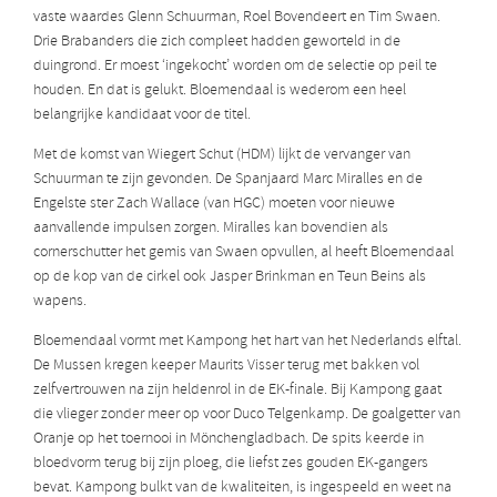
vaste waardes Glenn Schuurman, Roel Bovendeert en Tim Swaen.
Drie Brabanders die zich compleet hadden geworteld in de
duingrond. Er moest ‘ingekocht’ worden om de selectie op peil te
houden. En dat is gelukt. Bloemendaal is wederom een heel
belangrijke kandidaat voor de titel.
Met de komst van Wiegert Schut (HDM) lijkt de vervanger van
Schuurman te zijn gevonden. De Spanjaard Marc Miralles en de
Engelste ster Zach Wallace (van HGC) moeten voor nieuwe
aanvallende impulsen zorgen. Miralles kan bovendien als
cornerschutter het gemis van Swaen opvullen, al heeft Bloemendaal
op de kop van de cirkel ook Jasper Brinkman en Teun Beins als
wapens.
Bloemendaal vormt met Kampong het hart van het Nederlands elftal.
De Mussen kregen keeper Maurits Visser terug met bakken vol
zelfvertrouwen na zijn heldenrol in de EK-finale. Bij Kampong gaat
die vlieger zonder meer op voor Duco Telgenkamp. De goalgetter van
Oranje op het toernooi in Mönchengladbach. De spits keerde in
bloedvorm terug bij zijn ploeg, die liefst zes gouden EK-gangers
bevat. Kampong bulkt van de kwaliteiten, is ingespeeld en weet na