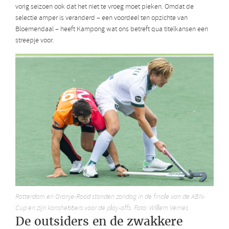
vorig seizoen ook dat het niet te vroeg moet pieken. Omdat de
selectie amper is veranderd – een voordeel ten opzichte van
Bloemendaal – heeft Kampong wat ons betreft qua titelkansen een
streepje voor.
Rotterdam en Oranje-Rood stonden zondag in de finale van de ABN-
Cup en zijn kanshebbers voor de play-offs. Foto: Willem Vernes
De outsiders en de zwakkere