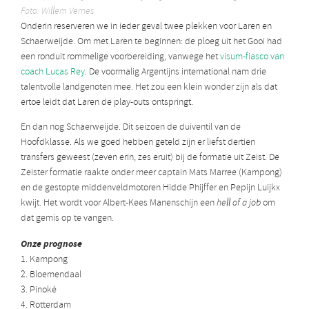
Foto: Willem Vernes
Onderin reserveren we in ieder geval twee plekken voor Laren en
Schaerweijde. Om met Laren te beginnen: de ploeg uit het Gooi had
een ronduit rommelige voorbereiding, vanwege het
visum-fiasco van
coach Lucas Rey
. De voormalig Argentijns international nam drie
talentvolle landgenoten mee. Het zou een klein wonder zijn als dat
ertoe leidt dat Laren de play-outs ontspringt.
En dan nog Schaerweijde. Dit seizoen de duiventil van de
Hoofdklasse. Als we goed hebben geteld zijn er liefst dertien
transfers geweest (zeven erin, zes eruit) bij de formatie uit Zeist. De
Zeister formatie raakte onder meer captain Mats Marree (Kampong)
en de gestopte middenveldmotoren Hidde Phijffer en Pepijn Luijkx
kwijt. Het wordt voor Albert-Kees Manenschijn een
hell of a job
om
dat gemis op te vangen.
Onze prognose
1. Kampong
2. Bloemendaal
3. Pinoké
4. Rotterdam