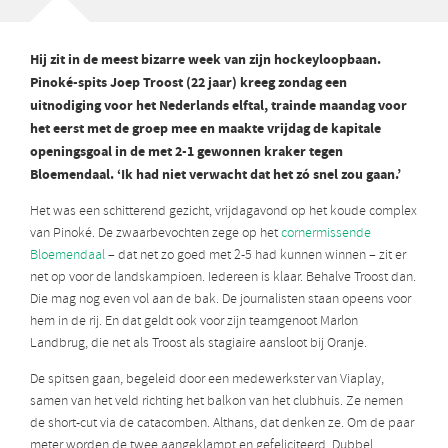
Hij zit in de meest bizarre week van zijn hockeyloopbaan.
Pinoké-spits Joep Troost (22 jaar) kreeg zondag een
uitnodiging voor het Nederlands elftal, trainde maandag voor
het eerst met de groep mee en maakte vrijdag de kapitale
openingsgoal in de met 2-1 gewonnen kraker tegen
Bloemendaal. ‘Ik had niet verwacht dat het zó snel zou gaan.’
Het was een schitterend gezicht, vrijdagavond op het koude complex
van Pinoké. De zwaarbevochten zege op het
cornermissende
Bloemendaal
– dat net zo goed met 2-5 had kunnen winnen – zit er
net op voor de landskampioen. Iedereen is klaar. Behalve Troost dan.
Die mag nog even vol aan de bak. De journalisten staan opeens voor
hem in de rij. En dat geldt ook voor zijn teamgenoot Marlon
Landbrug, die net als Troost als stagiaire aansloot bij Oranje.
De spitsen gaan, begeleid door een medewerkster van Viaplay,
samen van het veld richting het balkon van het clubhuis. Ze nemen
de short-cut via de catacomben. Althans, dat denken ze. Om de paar
meter worden de twee aangeklampt en gefeliciteerd. Dubbel