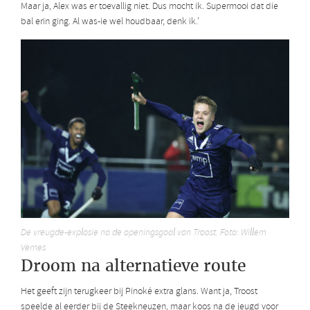
Maar ja, Alex was er toevallig niet. Dus mocht ik. Supermooi dat die
bal erin ging. Al was-ie wel houdbaar, denk ik.’
De vreugde-explosie na de openingsgoal van Troost. Foto: Willem
Vernes
Droom na alternatieve route
Het geeft zijn terugkeer bij Pinoké extra glans. Want ja, Troost
speelde al eerder bij de Steekneuzen, maar koos na de jeugd voor