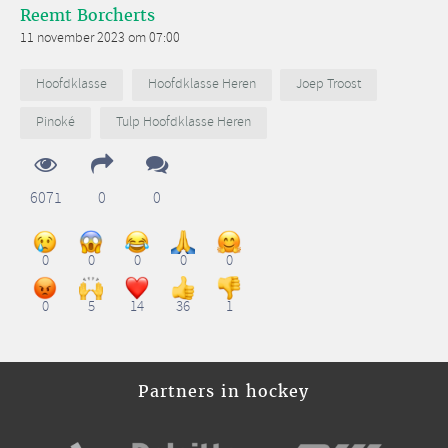
Reemt Borcherts
11 november 2023 om 07:00
Hoofdklasse
Hoofdklasse Heren
Joep Troost
Pinoké
Tulp Hoofdklasse Heren
6071
0
0
0
0
0
0
0
0
5
14
36
1
Partners in hockey