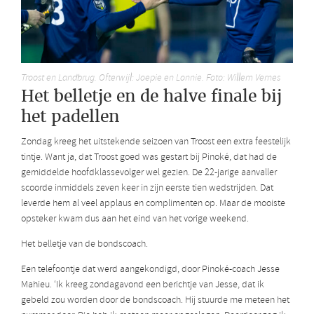
Troost en Landbrug. Ofterwijl: Joepie en Lonnie. Foto: Willem Vernes
Het belletje en de halve finale bij
het padellen
Zondag kreeg het uitstekende seizoen van Troost een extra feestelijk
tintje.
Want ja, dat Troost goed was gestart bij Pinoké, dat had de
gemiddelde hoofdklassevolger wel gezien. De 22-jarige aanvaller
scoorde inmiddels zeven keer in zijn eerste tien wedstrijden. Dat
leverde hem al veel applaus en complimenten op. Maar de mooiste
opsteker kwam dus aan het eind van het vorige weekend.
Het belletje van de bondscoach.
Een telefoontje dat werd aangekondigd, door Pinoké-coach Jesse
Mahieu. ‘Ik kreeg zondagavond een berichtje van Jesse, dat ik
gebeld zou worden door de bondscoach. Hij stuurde me meteen het