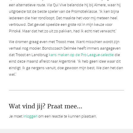
een alternatieve route. Via Qui Vive belandde hij bij Almere, waar hij
uitgroeide tot de beste speler van de Promotieklasse. ‘Ik ken bijna
iedereen die hier rondloopt. Dat maakte het voor mij meteen heel
vertrouwd. Dat gevoel speelde een grote rol in mijn keuze voor
Pinoké. Maar dat het zo uit zo pakken, had ik echt niet verwacht.’
We dromen graag even met Troost mee. Want misschien wordt zijn
verhaal nog mooier. Bondscoach Delmée heeft immers aangegeven
dat Troost en Landbrug
kans maken op de Pro League-selectie
die
eind deze maand afreist naar Argentinië. ‘Ik heb geen idee waar dit
eindigt. Ik ga nergens vanuit, doe gewoon mijn best. We zien het dan
wel.’
Wat vind jij? Praat mee...
Je moet
inloggen
om een reactie te kunnen plaatsen.