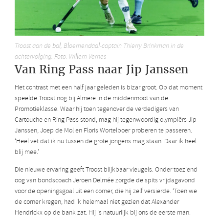
Troost aan de bal, Bloemendaal-captain Thierry Brinkman in de
achtervolging. Foto: Willem Vernes
Van Ring Pass naar Jip Janssen
Het contrast met een half jaar geleden is bizar groot. Op dat moment
speelde Troost nog bij Almere in de middenmoot van de
Promotieklasse. Waar hij toen tegenover de verdedigers van
Cartouche en Ring Pass stond, mag hij tegenwoordig olympiërs Jip
Janssen, Joep de Mol en Floris Wortelboer proberen te passeren.
‘Heel vet dat ik nu tussen de grote jongens mag staan. Daar ik heel
blij mee.’
Die nieuwe ervaring geeft Troost blijkbaar vleugels. Onder toeziend
oog van bondscoach Jeroen Delmée zorgde de spits vrijdagavond
voor de openingsgoal uit een corner, die hij zelf versierde. ‘Toen we
de corner kregen, had ik helemaal niet gezien dat Alexander
Hendrickx op de bank zat. Hij is natuurlijk bij ons de eerste man.