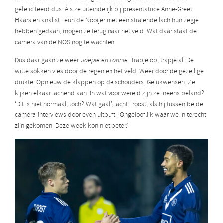
gefeliciteerd dus. Als ze uiteindelijk bij presentatrice Anne-Greet
Haars en analist Teun de Nooijer met een stralende lach hun zegje
hebben gedaan, mogen ze terug naar het veld. Wat daar staat de
camera van de NOS nog te wachten.
Dus daar gaan ze weer.
Joepie en Lonnie
. Trapje op, trapje af. De
witte sokken vies door de regen en het veld. Weer door de gezellige
drukte. Opnieuw de klappen op de schouders. Gelukwensen. Ze
kijken elkaar lachend aan. In wat voor wereld zijn ze ineens beland?
‘Dit is niet normaal, toch? Wat gaaf’, lacht Troost, als hij tussen beide
camera-interviews door even uitpuft. ‘Ongelooflijk waar we in terecht
zijn gekomen. Deze week kon niet beter.’