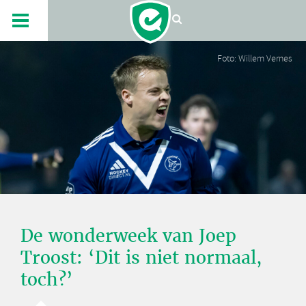
Foto: Willem Vernes
De wonderweek van Joep
Troost: ‘Dit is niet normaal,
toch?’