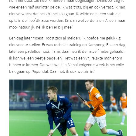
nummer door. Die heb ik meteen maar opgeslagen. Daardoor zag ik
wie er een half uur later belde. Ik was trots, blij en ook verrast. Ik had
niet verwacht dat het zó snel zou gaan. Ik wilde eerst een stabiele
spits in de Hoofdklasse worden. En dan wel verder zien. Alleen maar
mooi natuurlijk, hè. Ik ben er blij mee.’
Een dag later moest Troost zich al melden. ‘Ik hoefde me gelukkig
niet voor te stellen. Er was techniektraining op Kampong. En een dag
later een padeltoernooi. Haha, daar heb ik de halve finales gehaald.
Ik kan wel een beetje padellen. Het was een vrij relaxte manier om
binnen te komen. Dat was wel fijn. Vanaf volgende week is het volle
bak gaan op Papendal. Daar heb ik ook wel zin in.’