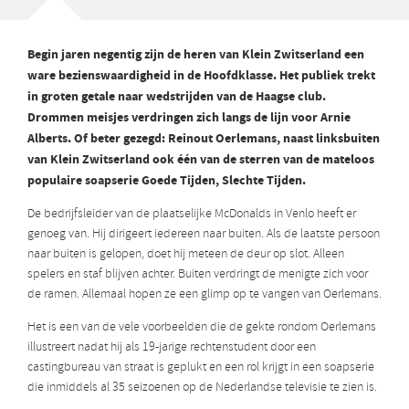
Begin jaren negentig zijn de heren van Klein Zwitserland een
ware bezienswaardigheid in de Hoofdklasse. Het publiek trekt
in groten getale naar wedstrijden van de Haagse club.
Drommen meisjes verdringen zich langs de lijn voor Arnie
Alberts. Of beter gezegd: Reinout Oerlemans, naast linksbuiten
van Klein Zwitserland ook één van de sterren van de mateloos
populaire soapserie Goede Tijden, Slechte Tijden.
De bedrijfsleider van de plaatselijke McDonalds in Venlo heeft er
genoeg van. Hij dirigeert iedereen naar buiten. Als de laatste persoon
naar buiten is gelopen, doet hij meteen de deur op slot. Alleen
spelers en staf blijven achter. Buiten verdringt de menigte zich voor
de ramen. Allemaal hopen ze een glimp op te vangen van Oerlemans.
Het is een van de vele voorbeelden die de gekte rondom Oerlemans
illustreert nadat hij als 19-jarige rechtenstudent door een
castingbureau van straat is geplukt en een rol krijgt in een soapserie
die inmiddels al 35 seizoenen op de Nederlandse televisie te zien is.