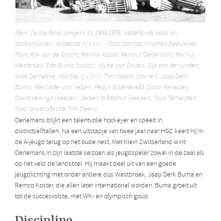
Klein Zwitserland Jongens A1 1988-1989, Nederlands veld- en
zaalkampioen. Achterste rij v.l.n.r.: Taco Stomps, Maarten Beeuwkes,
Floris Rijk van de Gracht, Remko Koster, Reinout Oerlemans, Rochus
Westbroek, Edo Buma (coach), Wybe van Druten, Gijs van der Linden,
Mike Demeline. Voorste rij v.l.n.r.: Tim Steens (trainer), Jaap Derk
Buma, Alexander van Velzen, Pepijn Groeneveld, Oscar Kenessey,
David Veninga (keeper), Jeroen Wildschut (keeper), Taco Terheijden.
Foto: privécollectie Tim Steens
Oerlemans blijkt een talentvolle hockeyer en speelt in
districtselftallen. Na een uitstapje van twee jaar naar HGC keert hij in
de A-jeugd terug op het oude nest. Met Klein Zwitserland wint
Oerlemans in zijn laatste seizoen als jeugdspeler zowel in de zaal als
op het veld de landstitel. Hij maakt deel uit van een goede
jeugdlichting met onder andere dus Westbroek, Jaap Derk Buma en
Remco Koster, die allen later international worden. Buma groeit uit
tot de succesvolste, met WK- en olympisch goud.
Discipline