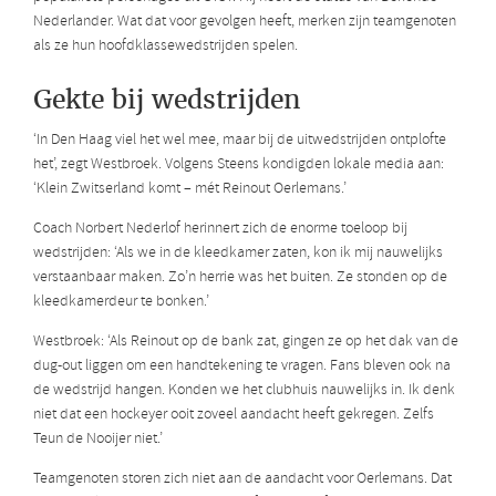
Nederlander. Wat dat voor gevolgen heeft, merken zijn teamgenoten
als ze hun hoofdklassewedstrijden spelen.
Gekte bij wedstrijden
‘In Den Haag viel het wel mee, maar bij de uitwedstrijden ontplofte
het’, zegt Westbroek. Volgens Steens kondigden lokale media aan:
‘Klein Zwitserland komt – mét Reinout Oerlemans.’
Coach Norbert Nederlof herinnert zich de enorme toeloop bij
wedstrijden: ‘Als we in de kleedkamer zaten, kon ik mij nauwelijks
verstaanbaar maken. Zo’n herrie was het buiten. Ze stonden op de
kleedkamerdeur te bonken.’
Westbroek: ‘Als Reinout op de bank zat, gingen ze op het dak van de
dug-out liggen om een handtekening te vragen. Fans bleven ook na
de wedstrijd hangen. Konden we het clubhuis nauwelijks in. Ik denk
niet dat een hockeyer ooit zoveel aandacht heeft gekregen. Zelfs
Teun de Nooijer niet.’
Teamgenoten storen zich niet aan de aandacht voor Oerlemans. Dat