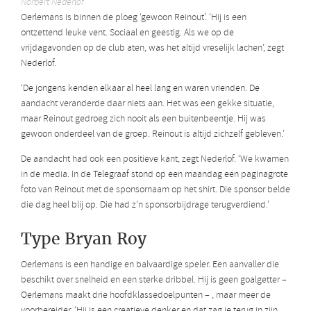
Norbert Nederlof
Oerlemans is binnen de ploeg ‘gewoon Reinout’. ‘Hij is een
ontzettend leuke vent. Sociaal en geestig. Als we op de
vrijdagavonden op de club aten, was het altijd vreselijk lachen’, zegt
Nederlof.
‘De jongens kenden elkaar al heel lang en waren vrienden. De
aandacht veranderde daar niets aan. Het was een gekke situatie,
maar Reinout gedroeg zich nooit als een buitenbeentje. Hij was
gewoon onderdeel van de groep. Reinout is altijd zichzelf gebleven.’
De aandacht had ook een positieve kant, zegt Nederlof. ‘We kwamen
in de media. In de Telegraaf stond op een maandag een paginagrote
foto van Reinout met de sponsornaam op het shirt. Die sponsor belde
die dag heel blij op. Die had z’n sponsorbijdrage terugverdiend.’
Type Bryan Roy
Oerlemans is een handige en balvaardige speler. Een aanvaller die
beschikt over snelheid en een sterke dribbel. Hij is geen goalgetter –
Oerlemans maakt drie hoofdklassedoelpunten – , maar meer de
voorbereider. ‘Hij is een creatieve denker en dat zag je terug in zijn