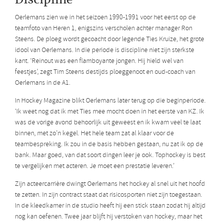
Oerlemans zien we in het seizoen 1990-1991 voor het eerst op de
teamfoto van Heren 1, enigszins verscholen achter manager Ron
Steens. De ploeg wordt gecoacht door legende Ties Kruize, het grote
idool van Oerlemans. In die periode is discipline niet zijn sterkste
kant. ‘Reinout was een flamboyante jongen. Hij hield wel van
feestjes’, zegt Tim Steens destijds ploeggenoot en oud-coach van
Oerlemans in de A1.
In Hockey Magazine blikt Oerlemans later terug op die beginperiode.
‘Ik weet nog dat ik met Ties mee mocht doen in het eerste van KZ. Ik
was de vorige avond behoorlijk uit geweest en ik kwam veel te laat
binnen, met zo’n kegel. Het hele team zat al klaar voor de
teambespreking. Ik zou in de basis hebben gestaan, nu zat ik op de
bank. Maar goed, van dat soort dingen leer je ook. Tophockey is best
te vergelijken met acteren. Je moet een prestatie leveren.’
Zijn acteercarrière dwingt Oerlemans het hockey al snel uit het hoofd
te zetten. In zijn contract staat dat risicosporten niet zijn toegestaan.
In de kleedkamer in de studio heeft hij een stick staan zodat hij altijd
nog kan oefenen. Twee jaar blijft hij verstoken van hockey, maar het