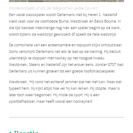
Krantenknipsels uit AD, De Telegraaf en Leidse Courant
Een vaste basisspeler wordt Oerlemans niet bij Heren 1. Nederlof
kiest vaak voor de voorhoede Buma, Westbroek en Eelco Bouma. In
die tijd bestaat interchange nog niet: een speler begint op de bank,
wordt tijdens de wedstrijd gewisseld óf speelt de hele wedstrijd.
De combinatie van een acteercarrière en topsport blijkt onhoudbaar.
Soms verschijnt Oerlemans net iets te laat op de training. Hij besluit
uiteindelijk te stoppen met hockey op het hoogste niveau.
Westbroek, Steens en Nederlof zijn het erover eens: zonder GTST had
Oerlemans uit kunnen groeien tot een goede hoofdklassespeler.
Westbroek: ‘Hij vond het achteraf jammer dat het niet kon. Maar dat
typeert hem: hij kijkt altijd hoe ver hij kan reiken. Hij stopte, maar is
later toch weer begonnen. Hij miste de sport. Hij is een
sportliefhebber, maar heeft vooral een hockeyhart.’