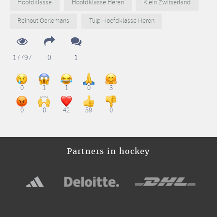
Hoofdklasse
Hoofdklasse Heren
Klein Zwitserland
Reinout Oerlemans
Tulp Hoofdklasse Heren
17797
0
1
0
1
1
0
3
0
0
42
59
0
Partners in hockey