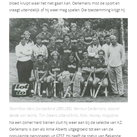
bloed kruipt waar het niet gaan kan. Oerlemans mist de sport en
vraagt uiteindelijk of hij weer mag spelen. Die toestemming krijgt hij.
Teamfoto Klein Zwitserland 1990-1991. Reinout Oerlemans, staand
derde van rechts. Tim Steens zittend links. Foto: Hockey Magazine
Na een zomer hard trainen sluit hij weer aan bij de selectie van KZ.
Oerlemans is dan als Arnie Alberts uitgegroeid tot een van de
populairste personages uit GTST. Hij heeft de status van Bekende