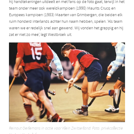
hij handtekeningen uitdeelt en met fans op de foto gaat, terwijl in het
team onder meer ook wereldkampioen (1990) Maurits Crucq en
Europees kampioen (1983) Maarten van Grimbergen, die beiden elk
ruim honderd interlands achter hun naam hebben, spelen. ‘Als team
waren we er redelijk snel aan gewend. Wij vonden het grappig en hij
zat er niet zo mee’, legt Westbroek uit.
Reinout Oerlemans in actie voor Klein Zwitserland. Foto: privécollectie