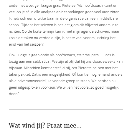
onder het woelige Haagse gras. Pieterse: ‘Als hoofdcoach komt er
veel op je af. In alle analyses en besprekingen gaan veel uren zitten.
Ik heb ook een drukke baan in de organisatie van een middelbare
school. Tijdens het seizoen is het lastig om dit blijvend anders in te
richten. Op de korte termijn kan ik met mijn agenda schuiven, maar
zoals de taken nu verdeeld zijn, is het te veel voor mij richting het
eind van het seizoen.’
Ook Judge is geen optie als hoofdcoach, stelt Heupers. ‘Lucas is
bezig aan een sabbatical. We zijn al blij dat hij ons doordeweeks kan
bijstaan. Misschien komt er staflid bij, om Pieter te helpen met het
takenpakket. Dat is een mogelijkheid. Of komt er nog iemand anders
als eindverantwoordelijke voor de groep te staan. We hebben nu
geen uitgesproken voorkeur. We willen het vooral zo goed mogelijk
doen.’
Wat vind jij? Praat mee...