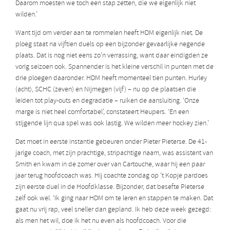
Daarom moesten we toch een stap zetten, die we eigenlijk niet
wilden.’
Want tijd om verder aan te rommelen heeft HDM eigenlijk niet. De
ploeg staat na vijftien duels op een bijzonder gevaarlijke negende
plaats. Dat is nog niet eens zo’n verrassing, want daar eindigden ze
vorig seizoen ook. Spannender is het kleine verschil in punten met de
drie ploegen daaronder. HDM heeft momenteel tien punten. Hurley
(acht), SCHC (zeven) en Nijmegen (vijf) – nu op de plaatsen die
leiden tot play-outs en degradatie – ruiken de aansluiting. ‘Onze
marge is niet heel comfortabel’, constateert Heupers. ‘En een
stijgende lijn qua spel was ook lastig. We wilden meer hockey zien.’
Dat moet in eerste instantie gebeuren onder Pieter Pieterse. De 41-
jarige coach, met zijn prachtige, stripachtige naam, was assistent van
Smith en kwam in de zomer over van Cartouche, waar hij een paar
jaar terug hoofdcoach was. Hij coachte zondag op ’t Kopje pardoes
zijn eerste duel in de Hoofdklasse. Bijzonder, dat besefte Pieterse
zelf ook wel. ‘Ik ging naar HDM om te leren en stappen te maken. Dat
gaat nu vrij rap, veel sneller dan gepland. Ik heb deze week gezegd:
als men het wil, doe ik het nu even als hoofdcoach. Voor die