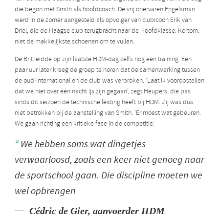
die begon met Smith als hoofdcoach. De vrij onervaren Engelsman
werd in de zomer aangesteld als opvolger van clubicoon Erik van
Driel, die de Haagse club terugbracht naar de Hoofdklasse. Kortom:
niet de makkelijkste schoenen om te vullen.
De Brit leidde op zijn laatste HDM-dag zelfs nog een training. Een
paar uur later kreeg de groep te horen dat de samenwerking tussen
de oud-international en de club was verbroken. ‘Laat ik vooropstellen
dat we niet over één nacht ijs zijn gegaan’, zegt Heupers, die pas
sinds dit seizoen de technische leiding heeft bij HDM. Zij was dus
niet betrokken bij de aanstelling van Smith. ‘Er moest wat gebeuren.
We gaan richting een kritieke fase in de competitie.’
We hebben soms wat dingetjes
verwaarloosd, zoals een keer niet genoeg naar
de sportschool gaan. Die discipline moeten we
wel opbrengen
Cédric de Gier, aanvoerder HDM