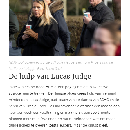
HDM-tophockeybestuurders Nicole Heupers en Tom Pijpers aan de
koffie op ’t Kopje. Foto: Koen Suyk
De hulp van Lucas Judge
In de winterstop deed HDM al een poging om de touwtjes wat
strakker aan te trekken. De Haagse ploeg kreeg hulp van niemand
minder dan Lucas Judge, oud-coach van de dames van SCHC en de
heren van Oranje-Rood. De Eindhovenaar leidt sinds een maand een
keer per week een veldtraining en maakte als een soort mentor
plannen met Smith. ‘We hoopten dat dit voldoende was om meer
duidelijkheid te creëren’, zegt Heupers. ‘Maar de onrust bleef.