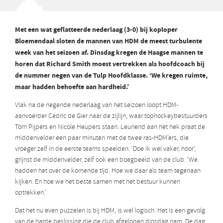
Met een wat geflatteerde nederlaag (3-0) bij koploper
Bloemendaal sloten de mannen van HDM de meest turbulente
week van het seizoen af. Dinsdag kregen de Haagse mannen te
horen dat Richard Smith moest vertrekken als hoofdcoach bij
de nummer negen van de Tulp Hoofdklasse. ‘We kregen ruimte,
maar hadden behoefte aan hardheid.’
Vlak na de negende nederlaag van het seizoen loopt HDM-
aanvoerder Cédric de Gier naar de zijlijn, waar tophockeybestuurders
Tom Pijpers en Nicole Heupers staan. Leunend aan het hek praat de
middenvelder een paar minuten met de twee ras-HDM’ers, die
vroeger zelf in de eerste teams speelden. ‘Doe ik wel vaker, hoor’,
grijnst de middenvelder, zelf ook een boegbeeld van de club. ‘We
hadden het over de komende tijd. Hoe we daar als team tegenaan
kijken. En hoe we het beste samen met het bestuur kunnen
optrekken.’
Dat het nu even puzzelen is bij HDM, is wel logisch. Het is een gevolg
van de harde beslissing die de club afgelopen dinsdag nam. De dag