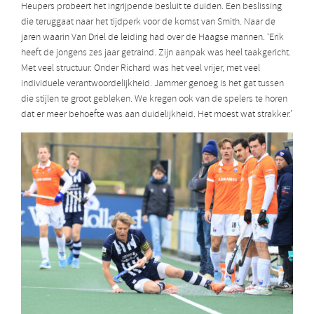
Heupers probeert het ingrijpende besluit te duiden. Een beslissing
die teruggaat naar het tijdperk voor de komst van Smith. Naar de
jaren waarin Van Driel de leiding had over de Haagse mannen. ‘Erik
heeft de jongens zes jaar getraind. Zijn aanpak was heel taakgericht.
Met veel structuur. Onder Richard was het veel vrijer, met veel
individuele verantwoordelijkheid. Jammer genoeg is het gat tussen
die stijlen te groot gebleken. We kregen ook van de spelers te horen
dat er meer behoefte was aan duidelijkheid. Het moest wat strakker.’