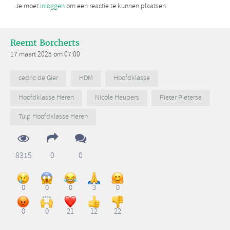
Je moet
inloggen
om een reactie te kunnen plaatsen.
Reemt Borcherts
17 maart 2025 om 07:00
cedric de Gier
HDM
Hoofdklasse
Hoofdklasse Heren
Nicole Heupers
Pieter Pieterse
Tulp Hoofdklasse Heren
8315
0
0
0
0
0
3
0
0
0
21
12
22