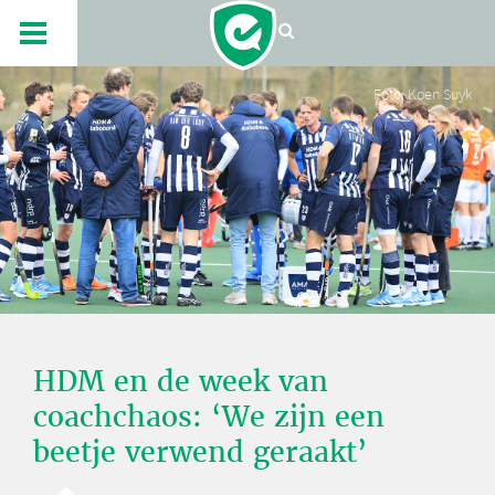
Foto: Koen Suyk
HDM en de week van
coachchaos: ‘We zijn een
beetje verwend geraakt’