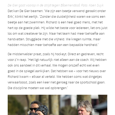
De Gier gaat voorop in de strijd tegen Bloemendaal. Foto: Koen Suyk
Dat kan De Gier beamen. ‘We zijn een beetje verwend geraakt onder
Erik’, klinkt het eerlijk. ‘Zonder die duidelijkheid waren we soms een
beetje aan het zwemmen. Richard is een heel goed mens, met het
hart op de goede plek. Hij wilde het beste voor iedereen, liet ons juist
los om wat creatiever te zijn. Maar het team had meer behoefte aan
handvatten. Strugglede met die vrijheid. We kregen ruimte, maar
hadden misschien meer behoefte aan een bepaalde hardheid.’
De middenvelder praat, zoals hij hockeyt. Direct en gedreven, recht
voor z’n raap. ‘Het ligt natuurlijk niet alleen aan de coach. Wij hebben
ook ons aandeel in dit verhaal. We mogen onszelf echt wel even
goed in de spiegel aankijken. Dat hebben we – voor het nieuws over
Richard kwam – elkaar al verteld. We hebben soms wat dingetjes
verwaarloosd, zoals een keer niet genoeg naar de sportschool gaan.
Die discipline moeten we wel opbrengen.’