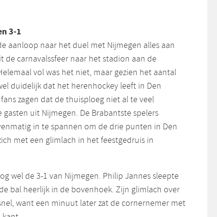
en 3-1
de aanloop naar het duel met Nijmegen alles aan
t de carnavalssfeer naar het stadion aan de
Helemaal vol was het niet, maar gezien het aantal
el duidelijk dat het herenhockey leeft in Den
fans zagen dat de thuisploeg niet al te veel
gasten uit Nijmegen. De Brabantste spelers
venmatig in te spannen om de drie punten in Den
ch met een glimlach in het feestgedruis in
g wel de 3-1 van Nijmegen. Philip Jannes sleepte
de bal heerlijk in de bovenhoek. Zijn glimlach over
 snel, want een minuut later zat de cornernemer met
 kant.