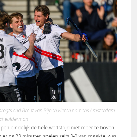
bregts end Brent van Bijnen vieren namens Amsterdam
t Scheulderman
en eindelijk de hele wedstrijd niet meer te boven.
n er na 23 minuten spelen zelfs 3-0 van maakte, was