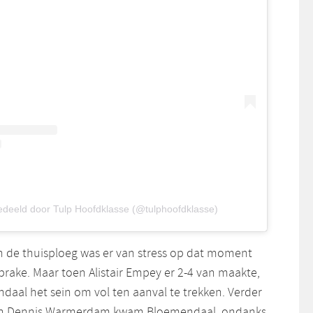
edeeld door Tulp Hoofdklasse (@tulphoofdklasse)
n de thuisploeg was er van stress op dat moment
prake. Maar toen Alistair Empey er 2-4 van maakte,
daal het sein om vol ten aanval te trekken. Verder
an Dennis Warmerdam kwam Bloemendaal, ondanks