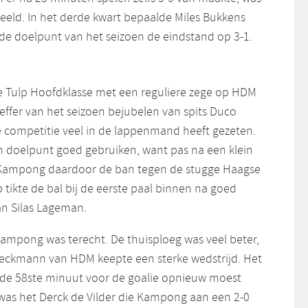
peeld. In het derde kwart bepaalde Miles Bukkens
nde doelpunt van het seizoen de eindstand op 3-1.
0
 Tulp Hoofdklasse met een reguliere zege op HDM
effer van het seizoen bejubelen van spits Duco
 competitie veel in de lappenmand heeft gezeten.
jn doelpunt goed gebruiken, want pas na een klein
k Kampong daardoor de ban tegen de stugge Haagse
tikte de bal bij de eerste paal binnen na goed
n Silas Lageman.
ampong was terecht. De thuisploeg was veel beter,
eckmann van HDM keepte een sterke wedstrijd. Het
 de 58ste minuut voor de goalie opnieuw moest
 was het Derck de Vilder die Kampong aan een 2-0