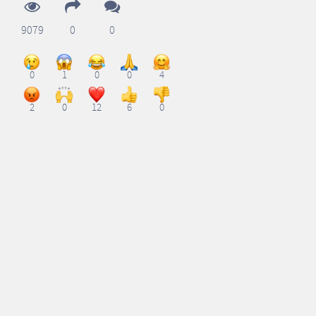
9079
0
0
0
1
0
0
4
2
0
12
6
0