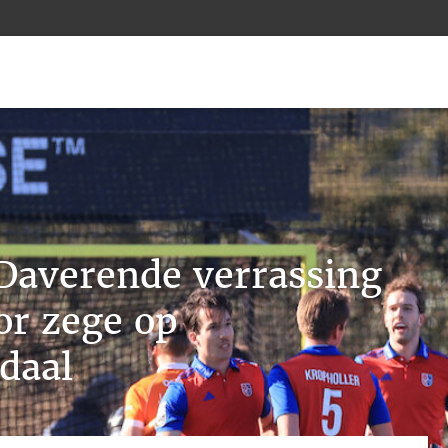
Daverende verrassing
r zege op
daal