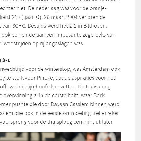
echter niet. De nederlaag was voor de oranje-
iefst 21 (!) jaar. Op 28 maart 2004 verloren de
t van SCHC. Destijds werd het 2-1 in Bilthoven.
ook een einde aan een imposante zegereeks van
5 wedstrijden op rij ongeslagen was.
 3-1
eenwedstrijd voor de winterstop, was Amsterdam ook
y te sterk voor Pinoké, dat de aspiraties voor het
offs wel uit zijn hoofd kan zetten. De thuisploeg
e overwinning al in de eerste helft, waar Boris
orner pushte die door Dayaan Cassiem binnen werd
assiem, die ook in de eerste ontmoeting trefferzeker
voorsprong voor de thuisploeg een minuut later.