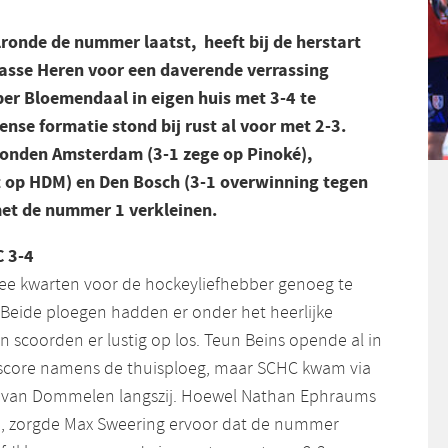
lronde de nummer laatst, heeft bij de herstart
lasse Heren voor een
daverende verrassing
er Bloemendaal in eigen huis met 3-4 te
ense formatie stond bij rust al voor met 2-3.
konden Amsterdam (3-1 zege op Pinoké),
 op HDM) en Den Bosch (3-1 overwinning tegen
met de nummer 1 verkleinen.
 3-4
twee kwarten voor de hockeyliefhebber genoeg te
 Beide ploegen hadden er onder het heerlijke
en scoorden er lustig op los. Teun Beins opende al in
 score namens de thuisploeg, maar SCHC kwam via
rs van Dommelen langszij. Hoewel Nathan Ephraums
e, zorgde Max Sweering ervoor dat de nummer