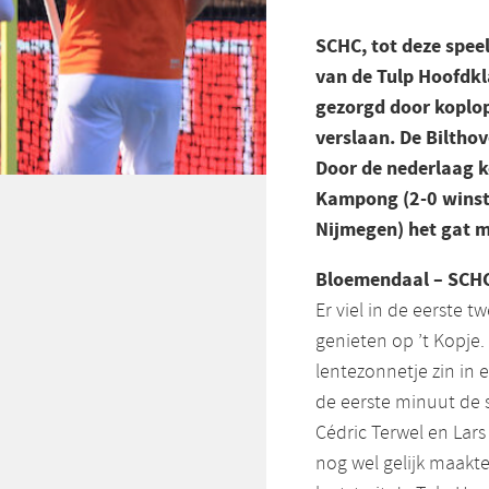
SCHC, tot deze spee
van de Tulp Hoofdk
gezorgd door koplop
verslaan. De Bilthov
Door de nederlaag 
Kampong (2-0 winst
Nijmegen) het gat 
Bloemendaal – SCHC
Er viel in de eerste 
genieten op ’t Kopje.
lentezonnetje zin in 
de eerste minuut de
Cédric Terwel en La
nog wel gelijk maakt