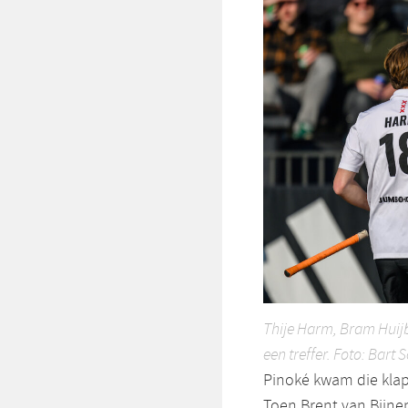
Thije Harm, Bram Huij
een treffer. Foto: Bar
Pinoké kwam die klapp
Toen Brent van Bijne