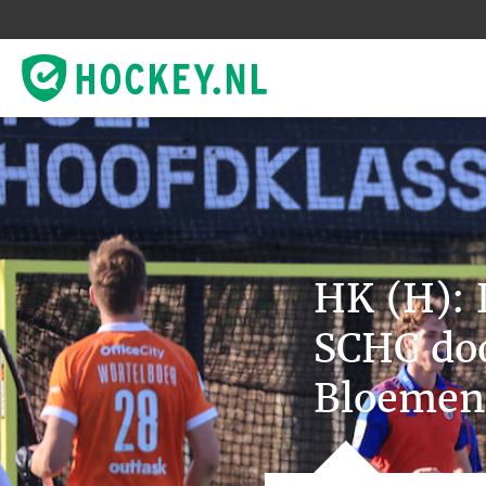
HK (H): 
SCHC doo
Bloemen