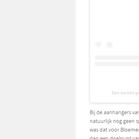
Een bericht g
Bij de aanhangers va
natuurlijk nog geen s
was dat voor Bloemen
dan een doelpunt v