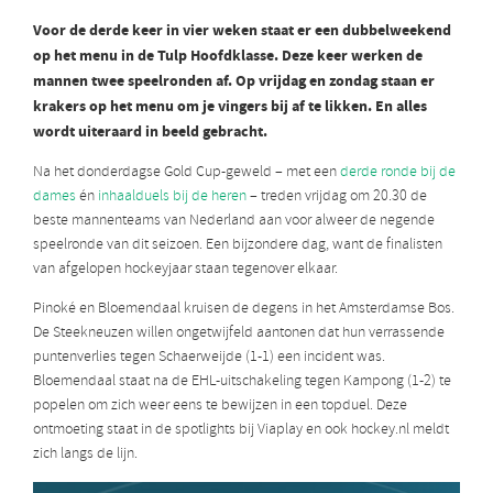
Voor de derde keer in vier weken staat er een dubbelweekend
op het menu in de Tulp Hoofdklasse. Deze keer werken de
mannen twee speelronden af. Op vrijdag en zondag staan er
krakers op het menu om je vingers bij af te likken. En alles
wordt uiteraard in beeld gebracht.
Na het donderdagse Gold Cup-geweld – met een
derde ronde bij de
dames
én
inhaalduels bij de heren
– treden vrijdag om 20.30 de
beste mannenteams van Nederland aan voor alweer de negende
speelronde van dit seizoen. Een bijzondere dag, want de finalisten
van afgelopen hockeyjaar staan tegenover elkaar.
Pinoké en Bloemendaal kruisen de degens in het Amsterdamse Bos.
De Steekneuzen willen ongetwijfeld aantonen dat hun verrassende
puntenverlies tegen Schaerweijde (1-1) een incident was.
Bloemendaal staat na de EHL-uitschakeling tegen Kampong (1-2) te
popelen om zich weer eens te bewijzen in een topduel. Deze
ontmoeting staat in de spotlights bij Viaplay en ook hockey.nl meldt
zich langs de lijn.