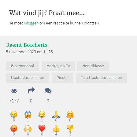
Wat vind jij? Praat mee...
Je moet
inloggen
om een reactie te kunnen plaatsen.
Reemt Borcherts
9 november 2023 om 14:15
Bloemendaal
Hockey op TV
Hoofdklasse
Hoofdklasse Heren
Pinoké
Tulp Hoofdklasse Heren
7177
0
0
0
1
1
0
0
0
0
0
4
3