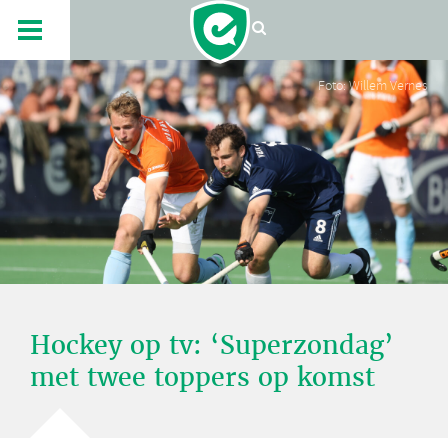
Foto: Willem Vernes
Hockey op tv: ‘Superzondag’
met twee toppers op komst