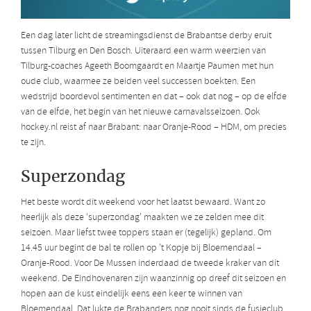
Een dag later licht de streamingsdienst de Brabantse derby eruit
tussen Tilburg en Den Bosch. Uiteraard een warm weerzien van
Tilburg-coaches Ageeth Boomgaardt en Maartje Paumen met hun
oude club, waarmee ze beiden veel successen boekten. Een
wedstrijd boordevol sentimenten en dat – ook dat nog – op de elfde
van de elfde, het begin van het nieuwe carnavalsseizoen. Ook
hockey.nl reist af naar Brabant: naar Oranje-Rood – HDM, om precies
te zijn.
Superzondag
Het beste wordt dit weekend voor het laatst bewaard. Want zo
heerlijk als deze ‘superzondag’ maakten we ze zelden mee dit
seizoen. Maar liefst twee toppers staan er (tegelijk) gepland. Om
14.45 uur begint de bal te rollen op ’t Kopje bij Bloemendaal –
Oranje-Rood. Voor De Mussen inderdaad de tweede kraker van dit
weekend. De Eindhovenaren zijn waanzinnig op dreef dit seizoen en
hopen aan de kust eindelijk eens een keer te winnen van
Bloemendaal. Dat lukte de Brabanders nog nooit sinds de fusieclub