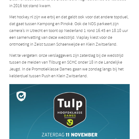
in 2016 tot stand kwam.
Met hockey.nl zijn we erbij en dat geldt ook voor dat andere topduel,
dat gaat tussen Kampong en Pinoké. Ook de NOS parkeert zijn
camera’s in Utrecht en toont op Nederland 1 rond 16.45 en 18.10 uur
een samenvatting van deze wedstrijd. Viaplay kiest voor de
ontmoeting in Zeist tussen Schaerweijde en Klein Zwitserland.
Niet te vergeten: onze verslaggevers zijn zaterdag bij de wedstrijd
tussen de meiden van Tilburg en SCHC onder 18 in de Landelijke
Jeugd. In de Promotieklasse Dames gaan we zondag langs bij het
kelderduel tussen Push en Klein Zwitserland.