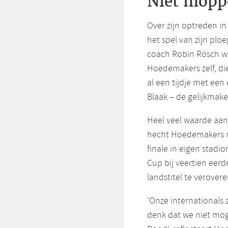
Niet mopp
Over zijn optreden i
het spel van zijn pl
coach Robin Rösch wo
Hoedemakers zelf, di
al een tijdje met een
Blaak – de gelijkmake
Heel veel waarde aa
hecht Hoedemakers nie
finale in eigen stadi
Cup bij veertien eerde
landstitel te verove
‘Onze internationals 
denk dat we niet mo