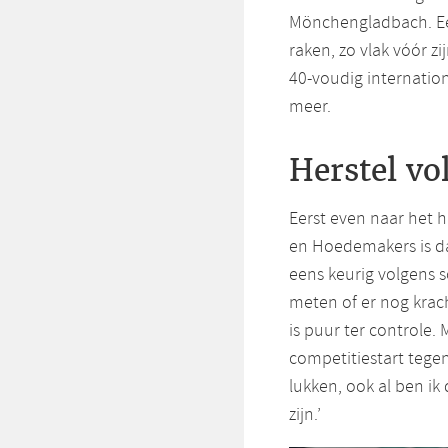
Mönchengladbach. Ee
raken, zo vlak vóór zi
40-voudig internationa
meer.
Herstel v
Eerst even naar het h
en Hoedemakers is dat
eens keurig volgens 
meten of er nog krach
is puur ter controle
competitiestart tegen
lukken, ook al ben ik
zijn.’