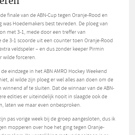
eren
n de finale van de ABN-Cup tegen Oranje-Rood en
oeg was Hoedemakers best tevreden. De ploeg van
n met 3-1, mede door een treffer van
e de 3-1 scoorde uit een counter toen Oranje-Rood
 extra veldspeler – en dus zonder keeper Pirmin
r wilde forceren.
n de eindzege in het ABN AMRO Hockey Weekend
t, al wilde zijn ploeg er wel alles aan doen om de
on winnend af te sluiten. Dat de winnaar van de ABN-
re edities er uiteindelijk nooit in slaagde ook de
ren, laten we maar even onbesproken.
zijn pas vorige week bij de groep aangesloten, dus ik
gen mopperen over hoe het ging tegen Oranje-