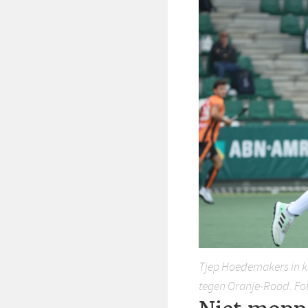
Tjep Hoedemakers in ke
tegen Oranje-Rood. Fot