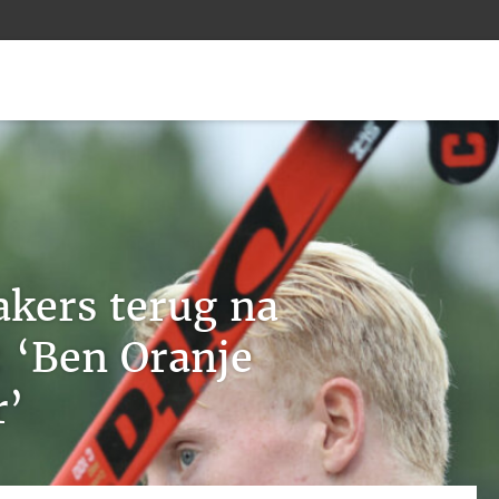
kers terug na
: ‘Ben Oranje
r’