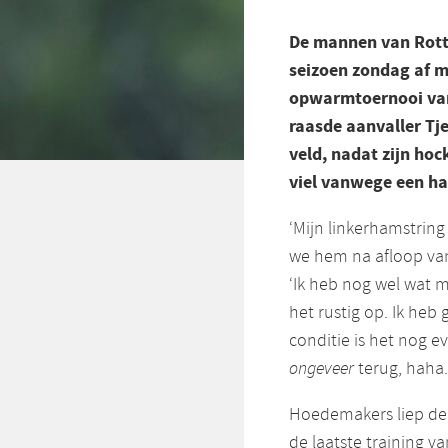
De mannen van Rott
seizoen zondag af 
opwarmtoernooi van
raasde aanvaller Tj
veld, nadat zijn hoc
viel vanwege een ha
‘Mijn linkerhamstrin
we hem na afloop van
‘Ik heb nog wel wat
het rustig op. Ik heb 
conditie is het nog 
ongeveer
terug, haha.
Hoedemakers liep de
de laatste training v