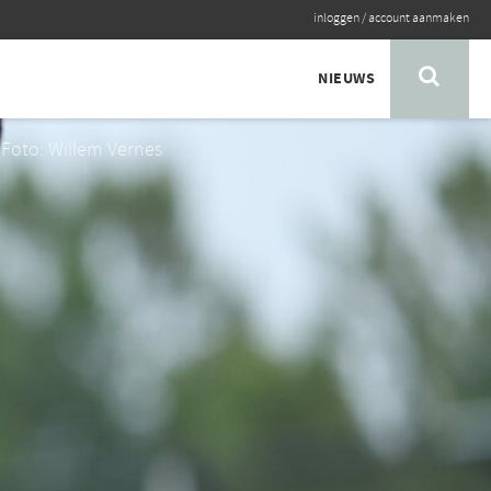
inloggen
/
account aanmaken
NIEUWS
Foto: Willem Vernes