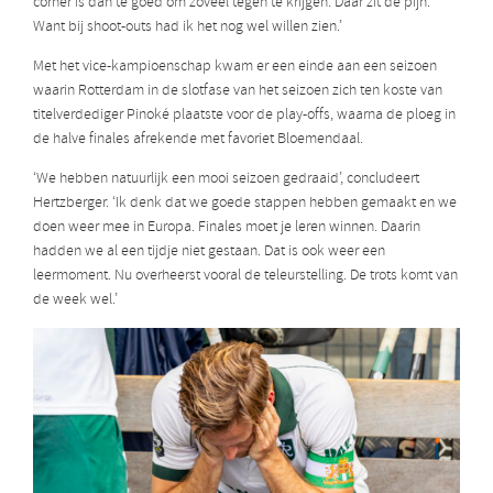
corner is dan te goed om zoveel tegen te krijgen. Daar zit de pijn.
Want bij shoot-outs had ik het nog wel willen zien.’
Met het vice-kampioenschap kwam er een einde aan een seizoen
waarin Rotterdam in de slotfase van het seizoen zich ten koste van
titelverdediger Pinoké plaatste voor de play-offs, waarna de ploeg in
de halve finales afrekende met favoriet Bloemendaal.
‘We hebben natuurlijk een mooi seizoen gedraaid’, concludeert
Hertzberger. ‘Ik denk dat we goede stappen hebben gemaakt en we
doen weer mee in Europa. Finales moet je leren winnen. Daarin
hadden we al een tijdje niet gestaan. Dat is ook weer een
leermoment. Nu overheerst vooral de teleurstelling. De trots komt van
de week wel.’