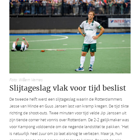
Foto: Willem Vernes
Slijtageslag vlak voor tijd beslist
De tweede helft werd een slijtageslag waarin de Rotterdammers
Jesse van Minde en Guus Jansen last van kramp kregen. De tijd tikte
richting de shoot-outs. Twee minuten voor tijd velde Jip Janssen uit
zijn tiende corner het vonnis over Rotterdam. De 2-2 gelijkmaker was
voor Kampong voldoende om de negende landstitel te pakken. ‘Het
is natuurlijk heel zuur om zo laat alsnog te verliezen. Maar ja, hun