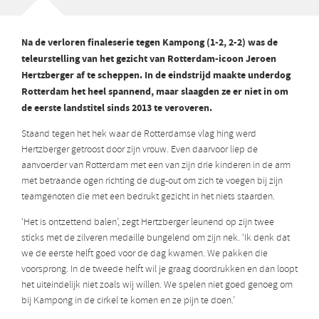
Na de verloren finaleserie tegen Kampong (1-2, 2-2) was de
teleurstelling van het gezicht van Rotterdam-icoon Jeroen
Hertzberger af te scheppen. In de eindstrijd maakte underdog
Rotterdam het heel spannend, maar slaagden ze er niet in om
de eerste landstitel sinds 2013 te veroveren.
Staand tegen het hek waar de Rotterdamse vlag hing werd
Hertzberger getroost door zijn vrouw. Even daarvoor liep de
aanvoerder van Rotterdam met een van zijn drie kinderen in de arm
met betraande ogen richting de dug-out om zich te voegen bij zijn
teamgenoten die met een bedrukt gezicht in het niets staarden.
‘Het is ontzettend balen’, zegt Hertzberger leunend op zijn twee
sticks met de zilveren medaille bungelend om zijn nek. ‘Ik denk dat
we de eerste helft goed voor de dag kwamen. We pakken die
voorsprong. In de tweede helft wil je graag doordrukken en dan loopt
het uiteindelijk niet zoals wij willen. We spelen niet goed genoeg om
bij Kampong in de cirkel te komen en ze pijn te doen.’