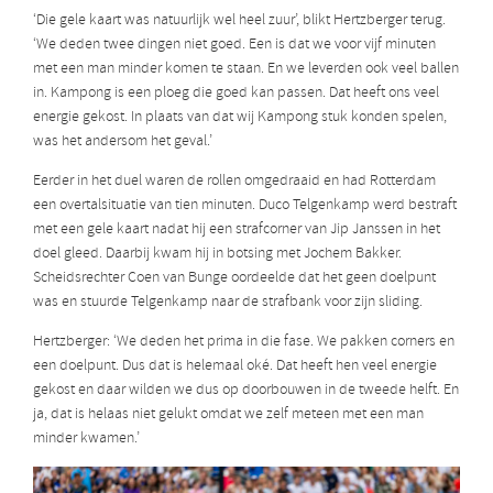
‘Die gele kaart was natuurlijk wel heel zuur’, blikt Hertzberger terug.
‘We deden twee dingen niet goed. Een is dat we voor vijf minuten
met een man minder komen te staan. En we leverden ook veel ballen
in. Kampong is een ploeg die goed kan passen. Dat heeft ons veel
energie gekost. In plaats van dat wij Kampong stuk konden spelen,
was het andersom het geval.’
Eerder in het duel waren de rollen omgedraaid en had Rotterdam
een overtalsituatie van tien minuten. Duco Telgenkamp werd bestraft
met een gele kaart nadat hij een strafcorner van Jip Janssen in het
doel gleed. Daarbij kwam hij in botsing met Jochem Bakker.
Scheidsrechter Coen van Bunge oordeelde dat het geen doelpunt
was en stuurde Telgenkamp naar de strafbank voor zijn sliding.
Hertzberger: ‘We deden het prima in die fase. We pakken corners en
een doelpunt. Dus dat is helemaal oké. Dat heeft hen veel energie
gekost en daar wilden we dus op doorbouwen in de tweede helft. En
ja, dat is helaas niet gelukt omdat we zelf meteen met een man
minder kwamen.’