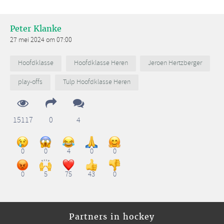
Peter Klanke
27 mei 2024 om 07:00
Hoofdklasse
Hoofdklasse Heren
Jeroen Hertzberger
play-offs
Tulp Hoofdklasse Heren
15117
0
4
0
0
4
0
0
0
5
75
43
0
Partners in hockey