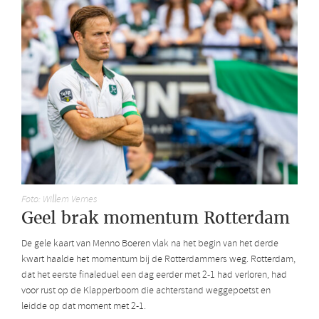
Foto: Willem Vernes
Geel brak momentum Rotterdam
De gele kaart van Menno Boeren vlak na het begin van het derde
kwart haalde het momentum bij de Rotterdammers weg. Rotterdam,
dat het eerste finaleduel een dag eerder met 2-1 had verloren, had
voor rust op de Klapperboom die achterstand weggepoetst en
leidde op dat moment met 2-1.