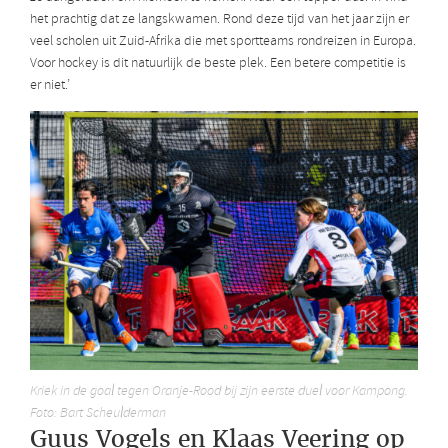
het prachtig dat ze langskwamen. Rond deze tijd van het jaar zijn er
veel scholen uit Zuid-Afrika die met sportteams rondreizen in Europa.
Voor hockey is dit natuurlijk de beste plek. Een betere competitie is
er niet.’
Kriek in de goal tegen Oranje-Rood bij zijn eerste duel voor Kampong.
Foto: Bart Scheulderman
Guus Vogels en Klaas Veering op