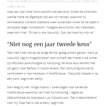
Kriek met Hidde Brink na het kampioenschap van Pinoké in 2023. Foto:
Willem Vernes
Maar aan dat ritme komt wellicht snel een eind. Achter de schermen
werkte Harte de afgelopen tijd aan zijn herstel, waarvoor hij
vermoedelijk komend weekend weer ouderwets onder de lat staat in
de topper tegen Amsterdam. ‘Hoogstwaarschijnlijk wel inderdaad’,
weet ook Kriek. ‘En dat is oké natuurlijk. Ook dat hoort bij mijn rol.’
‘Niet nog een jaar tweede keus’
Toch had Kriek het op de lange termijn graag anders gezien. Want ja,
natuurlijk zag hij mogelijkheden voor zichzelf toen Harte in de winter
zijn afscheid aankondigde bij Kampong. De Ierse reus vertrekt met
zijn gezin naar Belfast, in Noord-Ierland. Een verhuizing die niet te
combineren is met hockeyen in Hoofdklasse. ‘Natuurlijk hoopte ik op
een kans’, zegt Kriek eerlijk.
Die kreeg hij niet. Vorige maand – twee dagen voor de eerste
Hoofdklasse-wedstrijd van Kriek bij Kampong – legde de
titelkandidaat de Spanjaard Luis Calzado vast. ‘Dat is teleurstellend
voor mij. Maar het is niet anders’, zegt Kriek.