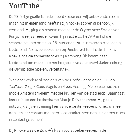
YouTube
De 29-jarige goalie is in de Hoofdklasse een vrij onbekende naam,
maar in zijn eigen land heeft hij zijn hockeysporen al behoorlijk
verdiend. Hij ging als
reserve mee naar de Olympische Spelen van
Parijs. Twee jaar eerder kwam hij in actie op het WK in India en
schopte het inmiddels tot 36 interlands. Hij is inmiddels drie jaar in
Nederland. Na twee seizoenen bij Pinoké, achter Hidde Brink, is
Kriek sinds de zomer stand-in bij Kampong. ‘Ik kwam naar
Nederland om mezelf op het hoogste niveau te ontwikkelen richting
de Olympische Spelen’, vertelt Kriek.
‘Als tiener keek ik al beelden van de Hoofdklasse en de EHL op
YouTube. Zag ik Guus Vogels en Klaas Veering. Die laatste had zo’n
mooie Amsterdam-helm met die kruisen van de stad erop. Daarnaast
leerde ik op een hockeykamp Martijn Drijver kennen. Hij geeft
natuurlijk al jaren training hier aan de beste keepers. Ik heb al meer
dan tien jaar contact met hem. Ook dankzij hem ben ik hier met clubs
in contact gekomen.’
Bij Pinoké was de Zuid-Afrikaan vooral bekerkeeper. In de