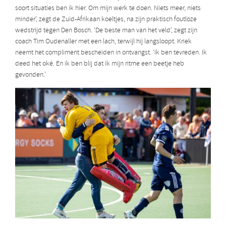
soort situaties ben ik hier. Om mijn werk te doen. Niets meer, niets
minder’, zegt de Zuid-Afrikaan koeltjes, na zijn praktisch foutloze
wedstrijd tegen Den Bosch. ‘De beste man van het veld’, zegt zijn
coach Tim Oudenaller met een lach, terwijl hij langsloopt. Kriek
neemt het compliment bescheiden in ontvangst. ‘Ik ben tevreden. Ik
deed het oké. En ik ben blij dat ik mijn ritme een beetje heb
gevonden.’