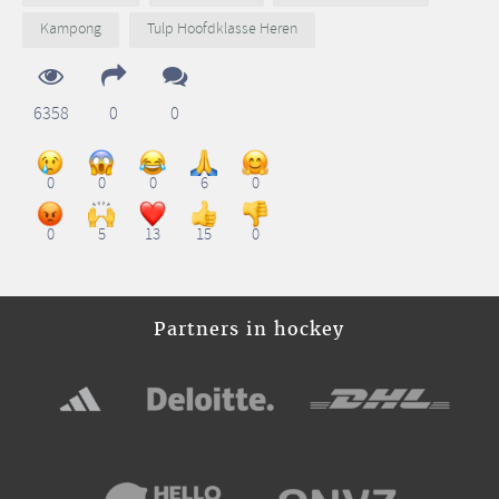
Kampong
Tulp Hoofdklasse Heren
6358
0
0
0
0
0
6
0
0
5
13
15
0
Partners in hockey