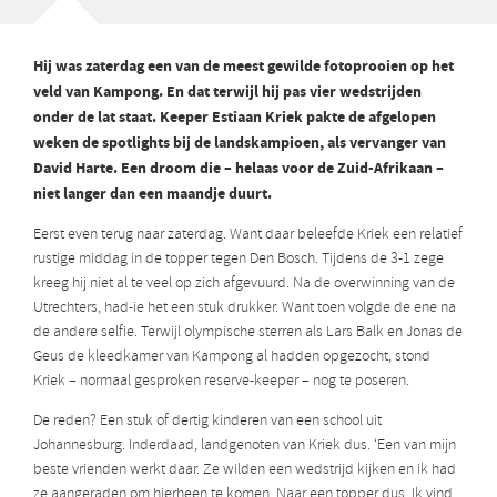
Hij was zaterdag een van de meest gewilde fotoprooien op het
veld van Kampong. En dat terwijl hij pas vier wedstrijden
onder de lat staat. Keeper Estiaan Kriek pakte de afgelopen
weken de spotlights bij de landskampioen, als vervanger van
David Harte. Een droom die – helaas voor de Zuid-Afrikaan –
niet langer dan een maandje duurt.
Eerst even terug naar zaterdag. Want daar beleefde Kriek een relatief
rustige middag in de topper tegen Den Bosch. Tijdens de 3-1 zege
kreeg hij niet al te veel op zich afgevuurd. Na de overwinning van de
Utrechters, had-ie het een stuk drukker. Want toen volgde de ene na
de andere selfie. Terwijl olympische sterren als Lars Balk en Jonas de
Geus de kleedkamer van Kampong al hadden opgezocht, stond
Kriek – normaal gesproken reserve-keeper – nog te poseren.
De reden? Een stuk of dertig kinderen van een school uit
Johannesburg. Inderdaad, landgenoten van Kriek dus. ‘Een van mijn
beste vrienden werkt daar. Ze wilden een wedstrijd kijken en ik had
ze aangeraden om hierheen te komen. Naar een topper dus. Ik vind