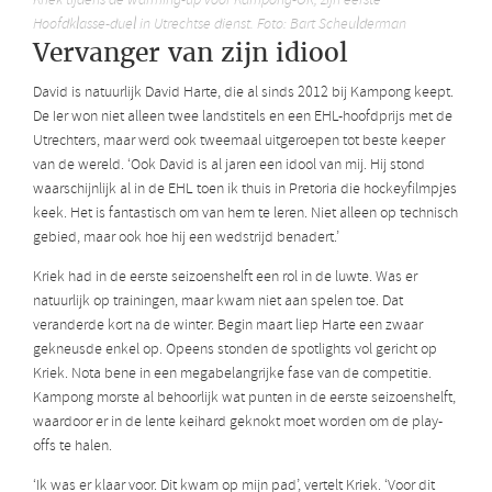
Kriek tijdens de warming-up voor Kampong-OR, zijn eerste
Hoofdklasse-duel in Utrechtse dienst. Foto: Bart Scheulderman
Vervanger van zijn idiool
David is natuurlijk David Harte, die al sinds 2012 bij Kampong keept.
De Ier won niet alleen twee landstitels en een EHL-hoofdprijs met de
Utrechters, maar werd ook tweemaal uitgeroepen tot beste keeper
van de wereld. ‘Ook David is al jaren een idool van mij. Hij stond
waarschijnlijk al in de EHL toen ik thuis in Pretoria die hockeyfilmpjes
keek. Het is fantastisch om van hem te leren. Niet alleen op technisch
gebied, maar ook hoe hij een wedstrijd benadert.’
Kriek had in de eerste seizoenshelft een rol in de luwte. Was er
natuurlijk op trainingen, maar kwam niet aan spelen toe. Dat
veranderde kort na de winter. Begin maart liep Harte een zwaar
gekneusde enkel op. Opeens stonden de spotlights vol gericht op
Kriek. Nota bene in een megabelangrijke fase van de competitie.
Kampong morste al behoorlijk wat punten in de eerste seizoenshelft,
waardoor er in de lente keihard geknokt moet worden om de play-
offs te halen.
‘Ik was er klaar voor. Dit kwam op mijn pad’, vertelt Kriek. ‘Voor dit