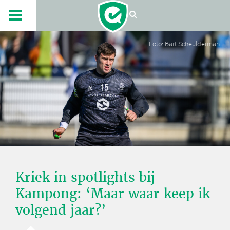
Foto: Bart Scheulderman
Kriek in spotlights bij
Kampong: ‘Maar waar keep ik
volgend jaar?’