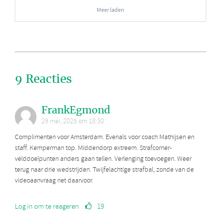
Meer laden
9 Reacties
FrankEgmond
29 mei, 2025 om 18:30
Complimenten voor Amsterdam. Evenals voor coach Mathijsen en
staff. Kemperman top. Middendorp extreem. Strafcorner-
velddoelpunten anders gaan tellen. Verlenging toevoegen. Weer
terug naar drie wedstrijden. Twijfelachtige strafbal, zonde van de
videoaanvraag net daarvoor.
Log in om te reageren
19