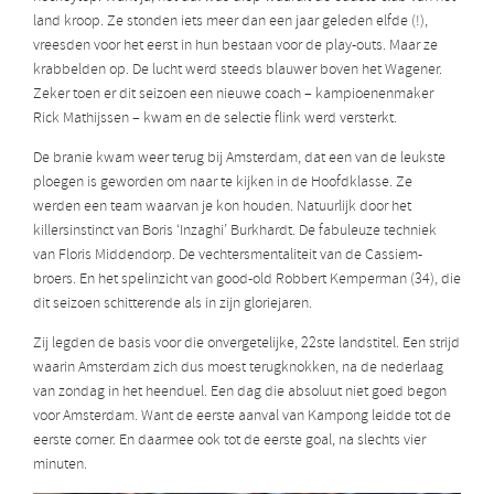
land kroop. Ze stonden iets meer dan een jaar geleden elfde (!),
vreesden voor het eerst in hun bestaan voor de play-outs. Maar ze
krabbelden op. De lucht werd steeds blauwer boven het Wagener.
Zeker toen er dit seizoen een nieuwe coach – kampioenenmaker
Rick Mathijssen – kwam en de selectie flink werd versterkt.
De branie kwam weer terug bij Amsterdam, dat een van de leukste
ploegen is geworden om naar te kijken in de Hoofdklasse. Ze
werden een team waarvan je kon houden. Natuurlijk door het
killersinstinct van Boris ‘Inzaghi’ Burkhardt. De fabuleuze techniek
van Floris Middendorp. De vechtersmentaliteit van de Cassiem-
broers. En het spelinzicht van good-old Robbert Kemperman (34), die
dit seizoen schitterende als in zijn gloriejaren.
Zij legden de basis voor die onvergetelijke, 22ste landstitel. Een strijd
waarin Amsterdam zich dus moest terugknokken, na de nederlaag
van zondag in het heenduel.
Een dag die absoluut niet goed begon
voor Amsterdam. Want de eerste aanval van Kampong
leidde tot de
eerste corner. En daarmee ook tot de eerste goal, na slechts vier
minuten.