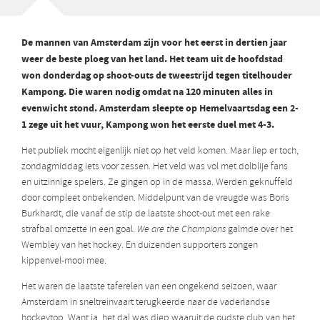
De mannen van Amsterdam zijn voor het eerst in dertien jaar
weer de beste ploeg van het land. Het team uit de hoofdstad
won donderdag op shoot-outs de tweestrijd tegen titelhouder
Kampong. Die waren nodig omdat na 120 minuten alles in
evenwicht stond. Amsterdam sleepte op Hemelvaartsdag een 2-
1 zege uit het vuur, Kampong won het eerste duel met 4-3.
Het publiek mocht eigenlijk niet op het veld komen. Maar liep er toch,
zondagmiddag iets voor zessen. Het veld was vol met dolblije fans
en uitzinnige spelers. Ze gingen op in de massa. Werden geknuffeld
door compleet onbekenden. Middelpunt van de vreugde was Boris
Burkhardt, die vanaf de stip de laatste shoot-out met een rake
strafbal omzette in een goal.
We are the Champions
galmde over het
Wembley van het hockey. En duizenden supporters zongen
kippenvel-mooi mee.
Het waren de laatste taferelen van een ongekend seizoen, waar
Amsterdam in sneltreinvaart terugkeerde naar de vaderlandse
hockeytop. Want ja, het dal was diep waaruit de oudste club van het