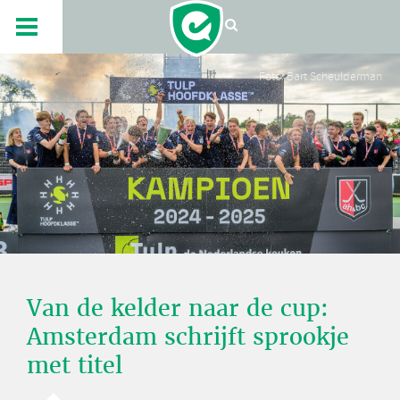
Foto: Bart Scheulderman
Van de kelder naar de cup:
Amsterdam schrijft sprookje
met titel