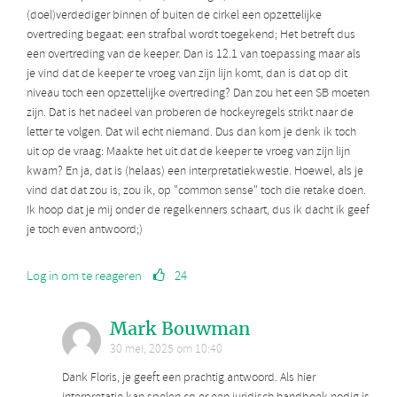
(doel)verdediger binnen of buiten de cirkel een opzettelijke
overtreding begaat: een strafbal wordt toegekend; Het betreft dus
een overtreding van de keeper. Dan is 12.1 van toepassing maar als
je vind dat de keeper te vroeg van zijn lijn komt, dan is dat op dit
niveau toch een opzettelijke overtreding? Dan zou het een SB moeten
zijn. Dat is het nadeel van proberen de hockeyregels strikt naar de
letter te volgen. Dat wil echt niemand. Dus dan kom je denk ik toch
uit op de vraag: Maakte het uit dat de keeper te vroeg van zijn lijn
kwam? En ja, dat is (helaas) een interpretatiekwestie. Hoewel, als je
vind dat dat zou is, zou ik, op "common sense" toch die retake doen.
Ik hoop dat je mij onder de regelkenners schaart, dus ik dacht ik geef
je toch even antwoord;)
Log in om te reageren
24
Mark Bouwman
30 mei, 2025 om 10:40
Dank Floris, je geeft een prachtig antwoord. Als hier