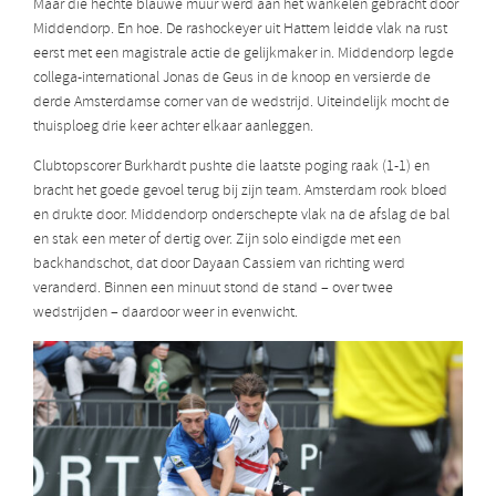
Maar die hechte blauwe muur werd aan het wankelen gebracht door
Middendorp. En hoe. De rashockeyer uit Hattem leidde vlak na rust
eerst met een magistrale actie de gelijkmaker in. Middendorp legde
collega-international Jonas de Geus in de knoop en versierde de
derde Amsterdamse corner van de wedstrijd. Uiteindelijk mocht de
thuisploeg drie keer achter elkaar aanleggen.
Clubtopscorer Burkhardt pushte die laatste poging raak (1-1) en
bracht het goede gevoel terug bij zijn team. Amsterdam rook bloed
en drukte door. Middendorp onderschepte vlak na de afslag de bal
en stak een meter of dertig over. Zijn solo eindigde met een
backhandschot, dat door Dayaan Cassiem van richting werd
veranderd. Binnen een minuut stond de stand – over twee
wedstrijden – daardoor weer in evenwicht.