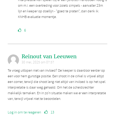
interpretatie kan spelen cq er een juridisch handboek nodig is
om m.i. een overtreding voor zoiets simpels - aanvaller 23m
lijn en keeper op doellijn - "goed te praten", dan denk ik:
KNHB evaluatie momentje.
6
Reinout van Leeuwen
30 mei, 2025 om 07:57
Te vroeg uitlopen niet van invloed? De keeper is daardoor eerder op
een voor hem gunstige positie. Een shoot in de cirkel is vrijwel altijd
een corner, terwijl die shoot lang niet altijd van invloed is op het spel.
Interpretatie is daar weg gehaald. Om het de scheidsrechter
makkelijk temaken. En in zo'n situatie maken we er een interpretatie
van, terwijl vrijwel niet te beoordelen.
Log in om te reageren
13