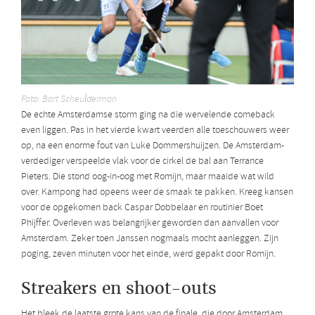
Foto: Bart Scheulderman
De echte Amsterdamse storm ging na die wervelende comeback
even liggen. Pas in het vierde kwart veerden alle toeschouwers weer
op, na een enorme fout van Luke Dommershuijzen. De Amsterdam-
verdediger verspeelde vlak voor de cirkel de bal aan Terrance
Pieters. Die stond oog-in-oog met Romijn, maar maaide wat wild
over. Kampong had opeens weer de smaak te pakken. Kreeg kansen
voor de opgekomen back Caspar Dobbelaar en routinier Boet
Phijffer. Overleven was belangrijker geworden dan aanvallen voor
Amsterdam. Zeker toen Janssen nogmaals mocht aanleggen. Zijn
poging, zeven minuten voor het einde, werd gepakt door Romijn.
Streakers en shoot-outs
Het bleek de laatste grote kans van de finale, die door Amsterdam