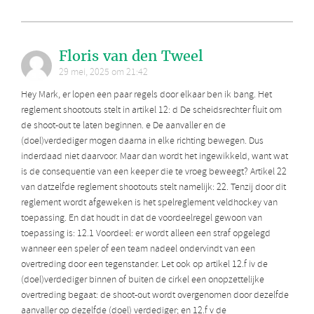
Floris van den Tweel
29 mei, 2025 om 21:42
Hey Mark, er lopen een paar regels door elkaar ben ik bang. Het
reglement shootouts stelt in artikel 12: d De scheidsrechter fluit om
de shoot-out te laten beginnen. e De aanvaller en de
(doel)verdediger mogen daarna in elke richting bewegen. Dus
inderdaad niet daarvoor. Maar dan wordt het ingewikkeld, want wat
is de consequentie van een keeper die te vroeg beweegt? Artikel 22
van datzelfde reglement shootouts stelt namelijk: 22. Tenzij door dit
reglement wordt afgeweken is het spelreglement veldhockey van
toepassing. En dat houdt in dat de voordeelregel gewoon van
toepassing is: 12.1 Voordeel: er wordt alleen een straf opgelegd
wanneer een speler of een team nadeel ondervindt van een
overtreding door een tegenstander. Let ook op artikel 12.f iv de
(doel)verdediger binnen of buiten de cirkel een onopzettelijke
overtreding begaat: de shoot-out wordt overgenomen door dezelfde
aanvaller op dezelfde (doel) verdediger; en 12.f v de