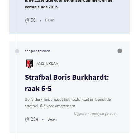
is de 22ste titel voor de Amsterdammers en de
eerste sinds 2012.
50
Delen
één jaar geleden
AMSTERDAM
Strafbal Boris Burkhardt:
raak 6-5
Boris Burkhardt houdt het hoofd koel en benut de
strafbal. 6-5 voor Amsterdam.
bijgewerkt: één jaar geleden
234
Delen