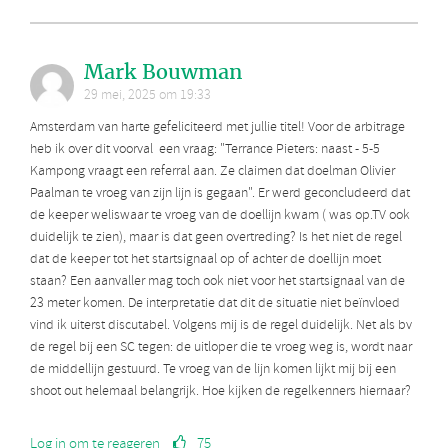
Mark Bouwman
29 mei, 2025 om 19:33
Amsterdam van harte gefeliciteerd met jullie titel! Voor de arbitrage
heb ik over dit voorval een vraag: "Terrance Pieters: naast - 5-5
Kampong vraagt een referral aan. Ze claimen dat doelman Olivier
Paalman te vroeg van zijn lijn is gegaan". Er werd geconcludeerd dat
de keeper weliswaar te vroeg van de doellijn kwam ( was op.TV ook
duidelijk te zien), maar is dat geen overtreding? Is het niet de regel
dat de keeper tot het startsignaal op of achter de doellijn moet
staan? Een aanvaller mag toch ook niet voor het startsignaal van de
23 meter komen. De interpretatie dat dit de situatie niet beïnvloed
vind ik uiterst discutabel. Volgens mij is de regel duidelijk. Net als bv
de regel bij een SC tegen: de uitloper die te vroeg weg is, wordt naar
de middellijn gestuurd. Te vroeg van de lijn komen lijkt mij bij een
shoot out helemaal belangrijk. Hoe kijken de regelkenners hiernaar?
Log in om te reageren
75