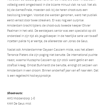
volledig werd omgedraaid in die bizarre minuut vlak na rust. Net als
bij de damesfinale, moesten ook bij de heren shoot-outs een
beslissing brengen. Voordat die werden genomen, werd het publiek
eerst verrast door twee streakers. Er was nog een surprise:
Amsterdam bracht tijdens de shoot-outs tweede keeper Olivier
Paalman in het veld. De eerstejaars senior was een specialist op dit
onderdeel in zijn tijd als jeugdkeeper. In de heerlijke serie van twaalf
inzetten pakte hij er eentje, de allereerste van Jonas de Geus.
Nadat ook Amsterdammer Dayaan Cassiem miste, was het alleen
Terrance Pieters die zijn poging niet benutte. De international pushte
naast, waarna Mustapha Cassiem op zijn stick werd getikt en een
strafbal kreeg. Omdat Burkhardt die benutte, eindigt dit seizoen van
Amsterdam in een droom. Binnen anderhalf jaar van elf naar één. Dat
is een regelrecht hockeysprookje.
Shoot-outs:
AMS Middendorp 1-0
KAM De Geus mist