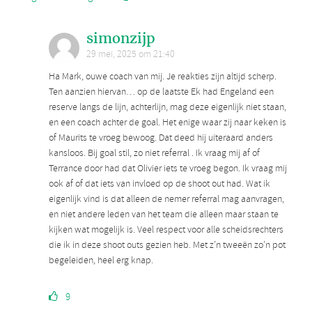
simonzijp
29 mei, 2025 om 21:40
Ha Mark, ouwe coach van mij. Je reakties zijn altijd scherp.
Ten aanzien hiervan… op de laatste Ek had Engeland een
reserve langs de lijn, achterlijn, mag deze eigenlijk niet staan,
en een coach achter de goal. Het enige waar zij naar keken is
of Maurits te vroeg bewoog. Dat deed hij uiteraard anders
kansloos. Bij goal stil, zo niet referral . Ik vraag mij af of
Terrance door had dat Olivier iets te vroeg begon. Ik vraag mij
ook af of dat iets van invloed op de shoot out had. Wat ik
eigenlijk vind is dat alleen de nemer referral mag aanvragen,
en niet andere leden van het team die alleen maar staan te
kijken wat mogelijk is. Veel respect voor alle scheidsrechters
die ik in deze shoot outs gezien heb. Met z’n tweeën zo’n pot
begeleiden, heel erg knap.
9