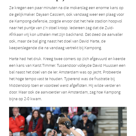
Ze kregen een paar minuten na die mokerslag een enorme kans op
de gelijkmaker. Dayaan Cassiem, ook vandaag weer een plaag voor
de Kampong-defensie, zorgde ervoor dat het hele stadion hoopvol
naar het puntje van z’n stoel kroop. Iedereen zag dat de Zuid-
Afrikaan vrij kon uithalen met zijn backhand. Dat deed de aanvaller
ook, maar de bal ging naast het doel van David Harte, de
keeperslegende die na vandaag vertrekt bij Kampong.
Harte had het druk. Kreeg twee corners op zich afgevuurd en keerde
een kans van Karst Timmer. Tussendoor volleyde David Huussen een
bal naast het doel van de Ier. Amsterdam was op jacht. Probeerde
het hoge tempo vast te houden. Typerend was de frustratie bij
Middendorp toen er voordeel werd afgefloten. Hij wilde verder en
door. Maar ook de aanvoerder van Amsterdam, zag hoe Kampong
bijna op 2-0 kwam.