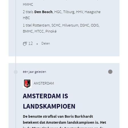
HMHC
Den Bosch
2 titels
, HGC, Tilburg, HHV, Haagsche
HBC
1 titel Rotterdam, SCHC, Hilversum, DSHC, ODIS,
BMHC, HTCC, Pinoké
12
Delen
één jaar geleden
AMSTERDAM
AMSTERDAM IS
LANDSKAMPIOEN
De benutte strafbal van Boris Burkhardt
betekent dat Amsterdam landskampioen is. Het