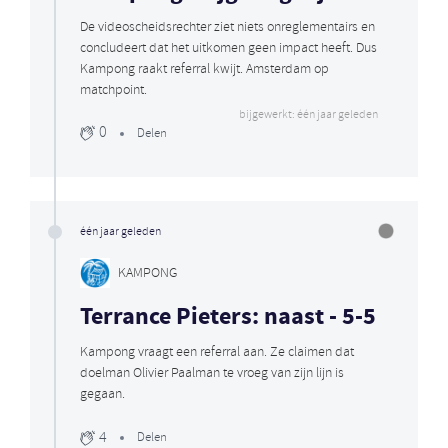
De videoscheidsrechter ziet niets onreglementairs en
concludeert dat het uitkomen geen impact heeft. Dus
Kampong raakt referral kwijt. Amsterdam op
matchpoint.
bijgewerkt: één jaar geleden
0
Delen
één jaar geleden
KAMPONG
Terrance Pieters: naast - 5-5
Kampong vraagt een referral aan. Ze claimen dat
doelman Olivier Paalman te vroeg van zijn lijn is
gegaan.
4
Delen