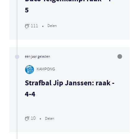
5
111
Delen
één jaar geleden
KAMPONG
Strafbal Jip Janssen: raak -
4-4
10
Delen