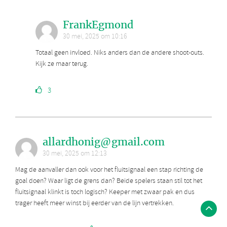
FrankEgmond
30 mei, 2025 om 10:16
Totaal geen invloed. Niks anders dan de andere shoot-outs.
Kijk ze maar terug.
3
allardhonig@gmail.com
30 mei, 2025 om 12:13
Mag de aanvaller dan ook voor het fluitsignaal een stap richting de
goal doen? Waar ligt de grens dan? Beide spelers staan stil tot het
fluitsignaal klinkt is toch logisch? Keeper met zwaar pak en dus
trager heeft meer winst bij eerder van de lijn vertrekken.