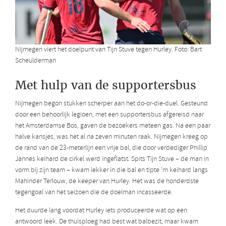
Nijmegen viert het doelpunt van Tijn Stuve tegen Hurley. Foto: Bart
Scheulderman
Met hulp van de supportersbus
Nijmegen begon stukken scherper aan het do-or-die-duel. Gesteund
door een behoorlijk legioen, met een supportersbus afgereisd naar
het Amsterdamse Bos, gaven de bezoekers meteen gas. Na een paar
halve kansjes, was het al na zeven minuten raak. Nijmegen kreeg op
de rand van de 23-meterlijn een vrije bal, die door verdediger Phillip
Jannes keihard de cirkel werd ingeflatst. Spits Tijn Stuve – de man in
vorm bij zijn team – kwam lekker in die bal en tipte ‘m keihard langs
Mahinder Terlouw, de keeper van Hurley. Het was de honderdste
tegengoal van het seizoen die de doelman incasseerde.
Het duurde lang voordat Hurley iets produceerde wat op een
antwoord leek. De thuisploeg had best wat balbezit, maar kwam