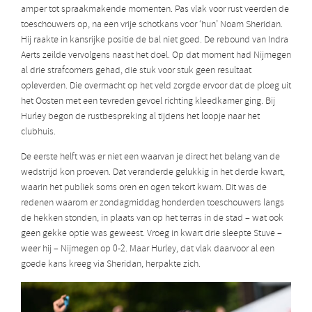
amper tot spraakmakende momenten. Pas vlak voor rust veerden de
toeschouwers op, na een vrije schotkans voor ‘hun’ Noam Sheridan.
Hij raakte in kansrijke positie de bal niet goed. De rebound van Indra
Aerts zeilde vervolgens naast het doel. Op dat moment had Nijmegen
al drie strafcorners gehad, die stuk voor stuk geen resultaat
opleverden. Die overmacht op het veld zorgde ervoor dat de ploeg uit
het Oosten met een tevreden gevoel richting kleedkamer ging. Bij
Hurley begon de rustbespreking al tijdens het loopje naar het
clubhuis.
De eerste helft was er niet een waarvan je direct het belang van de
wedstrijd kon proeven. Dat veranderde gelukkig in het derde kwart,
waarin het publiek soms oren en ogen tekort kwam. Dit was de
redenen waarom er zondagmiddag honderden toeschouwers langs
de hekken stonden, in plaats van op het terras in de stad – wat ook
geen gekke optie was geweest. Vroeg in kwart drie sleepte Stuve –
weer hij – Nijmegen op 0-2. Maar Hurley, dat vlak daarvoor al een
goede kans kreeg via Sheridan, herpakte zich.