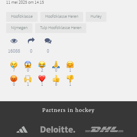
11 mei 2025 om 14:15
Hoofdklasse
Hoofdklasse Heren
Hurley
Nijmegen
Tulp Hoofdklasse Heren
16088
0
0
7
0
2
0
1
0
1
1
8
1
Partners in hockey