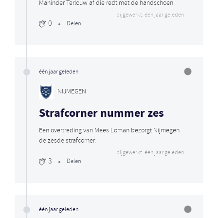
Mahinder Terlouw af die redt met de handschoen.
bijgewerkt: één jaar geleden
0
Delen
één jaar geleden
NIJMEGEN
Strafcorner nummer zes
Een overtreding van Mees Loman bezorgt Nijmegen
de zesde strafcorner.
bijgewerkt: één jaar geleden
3
Delen
één jaar geleden