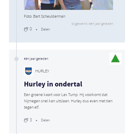
Foto: Bart Scheulderman
bijgewerkt: één jaar geleden
0
Delen
één jaar geleden
HURLEY
Hurley in ondertal
Een groene kaart voor Lex Tump. Hij voorkomt dat
Nijmegen snel kan uitslaan. Hurley dus even met tien
tegen elf.
3
Delen