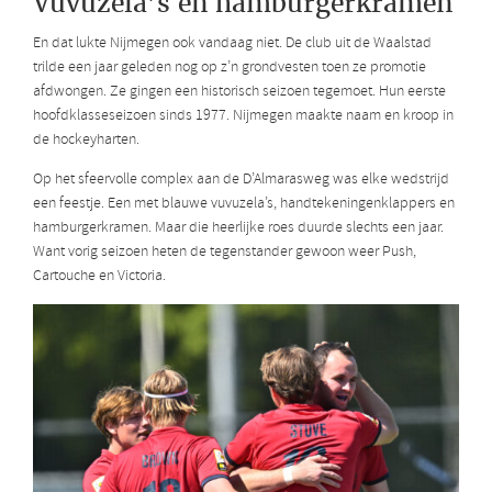
Vuvuzela’s en hamburgerkramen
En dat lukte Nijmegen ook vandaag niet. De club uit de Waalstad
trilde een jaar geleden nog op z’n grondvesten toen ze promotie
afdwongen. Ze gingen een historisch seizoen tegemoet. Hun eerste
hoofdklasseseizoen sinds 1977. Nijmegen maakte naam en kroop in
de hockeyharten.
Op het sfeervolle complex aan de D’Almarasweg was elke wedstrijd
een feestje. Een met blauwe vuvuzela’s, handtekeningenklappers en
hamburgerkramen. Maar die heerlijke roes duurde slechts een jaar.
Want vorig seizoen heten de tegenstander gewoon weer Push,
Cartouche en Victoria.