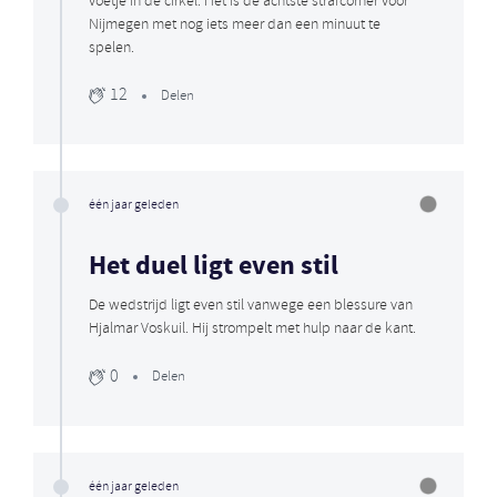
voetje in de cirkel. Het is de achtste strafcorner voor
Nijmegen met nog iets meer dan een minuut te
spelen.
12
Delen
één jaar geleden
Het duel ligt even stil
De wedstrijd ligt even stil vanwege een blessure van
Hjalmar Voskuil. Hij strompelt met hulp naar de kant.
0
Delen
één jaar geleden