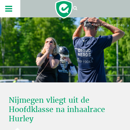
Foto: Bart Scheulderman
Nijmegen vliegt uit de
Hoofdklasse na inhaalrace
Hurley