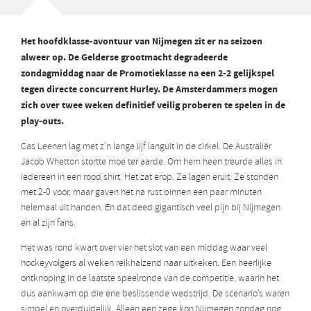
Het hoofdklasse-avontuur van Nijmegen zit er na seizoen
alweer op. De Gelderse grootmacht degradeerde
zondagmiddag naar de Promotieklasse na een 2-2 gelijkspel
tegen directe concurrent Hurley. De Amsterdammers mogen
zich over twee weken definitief veilig proberen te spelen in de
play-outs.
Cas Leenen lag met z’n lange lijf languit in de cirkel. De Australiër
Jacob Whetton stortte moe ter aarde. Om hem heen treurde alles in
iedereen in een rood shirt. Het zat erop. Ze lagen eruit. Ze stonden
met 2-0 voor, maar gaven het na rust binnen een paar minuten
helemaal uit handen. En dat deed gigantisch veel pijn bij Nijmegen
en al zijn fans.
Het was rond kwart over vier het slot van een middag waar veel
hockeyvolgers al weken reikhalzend naar uitkeken. Een heerlijke
ontknoping in de laatste speelronde van de competitie, waarin het
dus aankwam op die ene beslissende wedstrijd. De scenario’s waren
simpel en overduidelijk. Alleen een zege kon Nijmegen zondag nog