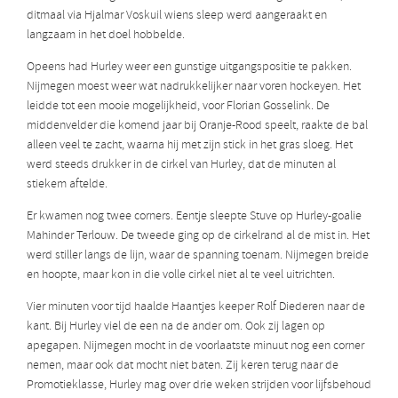
ditmaal via Hjalmar Voskuil wiens sleep werd aangeraakt en
langzaam in het doel hobbelde.
Opeens had Hurley weer een gunstige uitgangspositie te pakken.
Nijmegen moest weer wat nadrukkelijker naar voren hockeyen. Het
leidde tot een mooie mogelijkheid, voor Florian Gosselink. De
middenvelder die komend jaar bij Oranje-Rood speelt, raakte de bal
alleen veel te zacht, waarna hij met zijn stick in het gras sloeg. Het
werd steeds drukker in de cirkel van Hurley, dat de minuten al
stiekem aftelde.
Er kwamen nog twee corners. Eentje sleepte Stuve op Hurley-goalie
Mahinder Terlouw. De tweede ging op de cirkelrand al de mist in. Het
werd stiller langs de lijn, waar de spanning toenam. Nijmegen breide
en hoopte, maar kon in die volle cirkel niet al te veel uitrichten.
Vier minuten voor tijd haalde Haantjes keeper Rolf Diederen naar de
kant. Bij Hurley viel de een na de ander om. Ook zij lagen op
apegapen. Nijmegen mocht in de voorlaatste minuut nog een corner
nemen, maar ook dat mocht niet baten. Zij keren terug naar de
Promotieklasse, Hurley mag over drie weken strijden voor lijfsbehoud