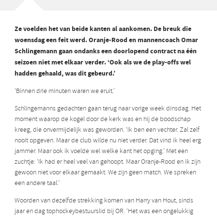
Ze voelden het van beide kanten al aankomen. De breuk die
woensdag een feit werd. Oranje-Rood en mannencoach Omar
Schlingemann gaan ondanks een doorlopend contract na één
seizoen niet met elkaar verder. ‘Ook als we de play-offs wel
hadden gehaald, was dit gebeurd.’
‘Binnen drie minuten waren we eruit.’
Schlingemanns gedachten gaan terug naar vorige week dinsdag. Het
moment waarop de kogel door de kerk was en hij de boodschap
kreeg, die onvermijdelijk was geworden. ‘Ik ben een vechter. Zal zelf
nooit opgeven. Maar de club wilde nu niet verder. Dat vind ik heel erg
jammer. Maar ook ik voelde wel welke kant het opging.’ Met een
zuchtje: ‘Ik had er heel veel van gehoopt. Maar Oranje-Rood en ik zijn
gewoon niet voor elkaar gemaakt. We zijn geen match. We spreken
een andere taal.’
Woorden van dezelfde strekking komen van Harry van Hout, sinds
jaar en dag tophockeybestuurslid bij OR. ‘Het was een ongelukkig