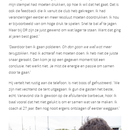
mijn stempel had moeten drukken, op hoe ik wil dat het gaat. Dat is
ook de feedback die ik vanuit de club heb gekregen. Ik had
veranderingen eerder en meer resoluut moeten doordrukken. Ik hou
er bijvoorbeeld van om hoge druk te spelen. Snel te bal af te jagen.
Maar bij OR zijn ze juist gewend om wat lager te staan. Want dat ging
al jaren best goed.’
‘Daardoor ben ik gaan polderen.
Oh dan gaan we wel wat meer
terugzakken
. Had ik achteraf niet moeten doen. Ik heb niet de juiste
snaar geraakt. Dan kom je op een gegeven moment tot een
conclusie: het werkt niet. Je mist de energie en passie om samen
door te gaan.’
Hij vertelt het rustig aan de telefoon. Is niet boos of gefrustreerd. ‘We
zijn niet vechtend de tent uitgegaan. Ik gun die gasten het beste,
echt. Vanavond sta ik gewoon op de afsluitende barbecue, hoor. Ik
baal vooral dat het niet gelukt is om er samen wat van te maken. Ik
coach al 27 jaar. Ben nog nooit ergens ontslagen of eerder weggaan.’