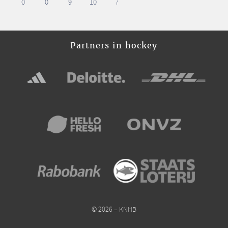
0
0
9
10
7
Partners in hockey
© 2026 – KNHB