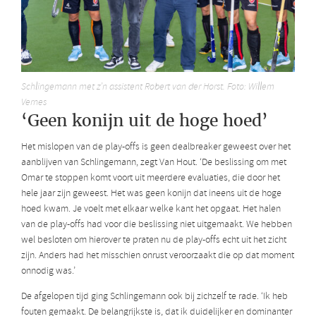
Schlingemann met z’n assistent Robert van der Horst. Foto: Willem
Vernes
‘Geen konijn uit de hoge hoed’
Het mislopen van de play-offs is geen dealbreaker geweest over het
aanblijven van Schlingemann, zegt Van Hout. ‘De beslissing om met
Omar te stoppen komt voort uit meerdere evaluaties, die door het
hele jaar zijn geweest. Het was geen konijn dat ineens uit de hoge
hoed kwam. Je voelt met elkaar welke kant het opgaat. Het halen
van de play-offs had voor die beslissing niet uitgemaakt. We hebben
wel besloten om hierover te praten nu de play-offs echt uit het zicht
zijn. Anders had het misschien onrust veroorzaakt die op dat moment
onnodig was.’
De afgelopen tijd ging Schlingemann ook bij zichzelf te rade. ‘Ik heb
fouten gemaakt. De belangrijkste is, dat ik duidelijker en dominanter