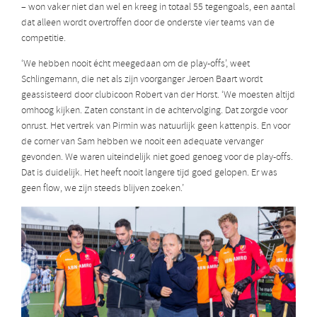
– won vaker niet dan wel en kreeg in totaal 55 tegengoals, een aantal
dat alleen wordt overtroffen door de onderste vier teams van de
competitie.
‘We hebben nooit écht meegedaan om de play-offs’, weet
Schlingemann, die net als zijn voorganger Jeroen Baart wordt
geassisteerd door clubicoon Robert van der Horst. ‘We moesten altijd
omhoog kijken. Zaten constant in de achtervolging. Dat zorgde voor
onrust. Het vertrek van Pirmin was natuurlijk geen kattenpis. En voor
de corner van Sam hebben we nooit een adequate vervanger
gevonden. We waren uiteindelijk niet goed genoeg voor de play-offs.
Dat is duidelijk. Het heeft nooit langere tijd goed gelopen. Er was
geen flow, we zijn steeds blijven zoeken.’