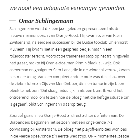
we nooit een adequate vervanger gevonden.
Omar Schlingemann
Schlingemann werd dik een jaar geleden gepresenteerd als de
nieuwe mannencoach van Oranje-Rood. Hij kwam over van Klein
Zwitserland, na eerdere successen bij de Duitse topclub Uhlenhorst
Mülheim. Hij kwam niet in een gespreid bedje, maar in een
rollercoaster terecht. Voordat de trainer een stap op het trainingsveld
had gezet, raakte hij Oranje-doelman Pirmin Blaak al kwijt. Ook
cornerman en goalgetter Sam Lane, die in de winter al vertrok, kwam
niet meer terug. Van een compleet andere orde was de schok over
de zieke clubman Gijs van Merriënboer, die een tumor in zijn been
bleek te hebben. ‘Dat sloeg natuurlijk in als een bom. Ik vond het
ontroerend mooi om te zien hoe de ploeg met die heftige situatie om
is gegaan’, blikt Schlingemann daarop terug.
Sportief gezien liep Oranje-Rood al direct achter de feiten aan. De
Brabanders begonnen het seizoen met een ongekende 7-1
oorwassing bij Amsterdam. De ploeg met playoff-ambities won pas
in de vierde speelronde z’n eerste wedstrijd. OR – momenteel zesde