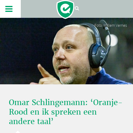
Foto: Willem Vernes
Omar Schlingemann: ‘Oranje-
Rood en ik spreken een
andere taal’