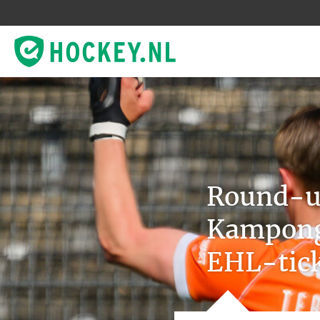
Round-u
Kampong 
EHL-tic