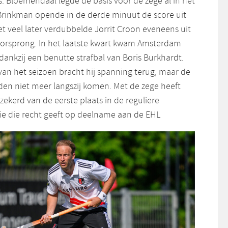
s. Bloemendaal legde de basis voor de zege al in het
 Brinkman opende in de derde minuut de score uit
et veel later verdubbelde Jorrit Croon eveneens uit
oorsprong. In het laatste kwart kwam Amsterdam
 dankzij een benutte strafbal van Boris Burkhardt.
r van het seizoen bracht hij spanning terug, maar de
n niet meer langszij komen. Met de zege heeft
ekerd van de eerste plaats in de reguliere
tie die recht geeft op deelname aan de EHL