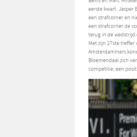
Beins en Marc Miralle
eerste kwart. Jasper
een strafcorner en ni
een strafcorner de v
terug in de wedstrijd
Met zijn 27ste treffe
Amsterdammers konde
Bloemendaal zich verz
competitie, een posi