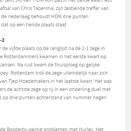
r zelfs 3-0 van. HDM kon pas in het derde kwart iets
afbal van Chris Taberima, zijn zestiende treffer van
s de nederlaag behoudt HDM drie punten
dat op een tiende plaats staat.
-2
de vijfde plaats op de ranglijst na de 2-1 zege in
De Rotterdammers kwamen in het eerste kwart op
Jansen. Na rust kwam de thuisploeg op gelijke
mpey. Rotterdam trok de zege uiteindelijk naar zich
van Tjep Hoedemakers in het laatste kwart. Het was
s de achtste zege op rij in een onderling duel met
jft op drie punten achterstand van nummer negen
 de Bosderby weinig problemen met Hurley. Het