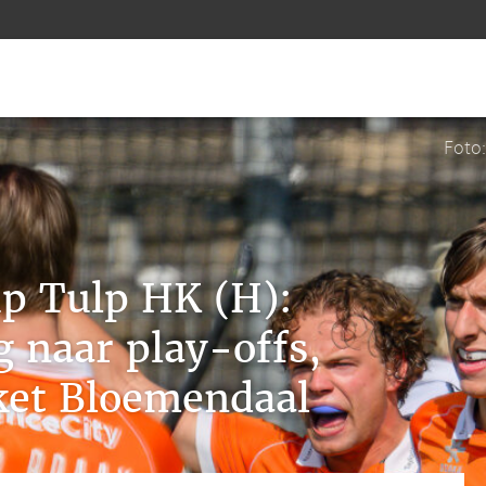
Foto
p Tulp HK (H):
naar play-offs,
ket Bloemendaal