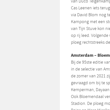
van Duco Telgenkamp.
Cas Leenen iets teru
via David Blom nog te
Kampong met een stra
van Tijn Stuve kon n
op rij leed. Volgend
ploeg rechtstreeks d
Amsterdam – Bloem
Bij de 95ste editie v
in de selectie van Am
de zomer van 2021 zi
gevraagd om bij te 
Kemperman, Dayaan C
Ook Bloemendaal vers
Stadion. De ploeg moe