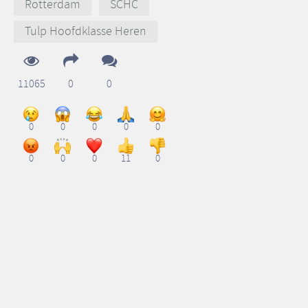
Rotterdam
SCHC
Tulp Hoofdklasse Heren
11065
0
0
0
0
0
0
0
0
0
0
11
0