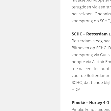
maakte Aki Käppeler e
terugdoen via een str
het seizoen. Ondank
voorsprong op SCHC, 
SCHC – Rotterdam 1
Rotterdam steeg naar 
Bilthoven op SCHC. 
voorsprong via Guus 
hoogte via Alistair E
toe na een doelpunt 
voor de Rotterdammer
SCHC, dat tiende bli
HDM.
Pinoké – Hurley 4-1
Pinoké kende tijdens