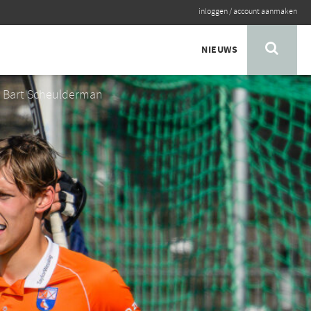
inloggen
/
account aanmaken
NIEUWS
: Bart Scheulderman