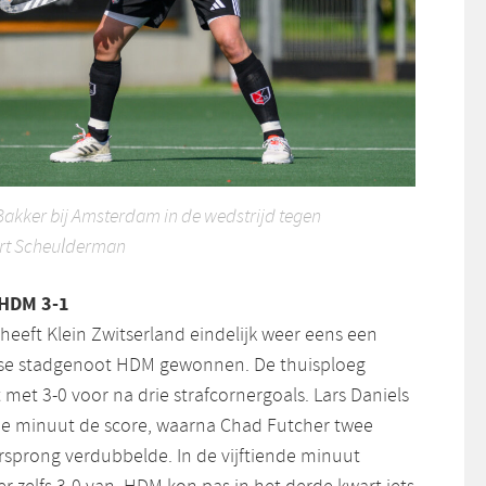
 Bakker bij Amsterdam in de wedstrijd tegen
art Scheulderman
 HDM 3-1
n heeft Klein Zwitserland eindelijk weer eens een
se stadgenoot HDM gewonnen. De thuisploeg
 met 3-0 voor na drie strafcornergoals. Lars Daniels
e minuut de score, waarna Chad Futcher twee
rsprong verdubbelde. In de vijftiende minuut