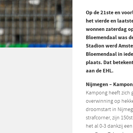
Op de 21ste en voo
het vierde en laatst
wonnen zaterdag op 
Bloemendaal was de 
Stadion werd Amster
Bloemendaal in ieder
plaats. Dat beteken
aan de EHL.
Nijmegen – Kampon
Kampong heeft zich ge
overwinning op hekke
droomstart in Nijmeg
strafcorner, zijn 150
het al 0-3 dankzij ee