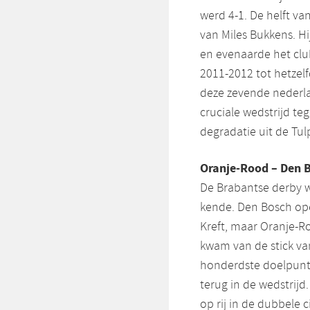
werd 4-1. De helft 
van Miles Bukkens. Hij
en evenaarde het club
2011-2012 tot hetzel
deze zevende nederla
cruciale wedstrijd t
degradatie uit de Tu
Oranje-Rood – Den 
De Brabantse derby w
kende. Den Bosch ope
Kreft, maar Oranje-Ro
kwam van de stick van
honderdste doelpunt 
terug in de wedstrijd.
op rij in de dubbele 