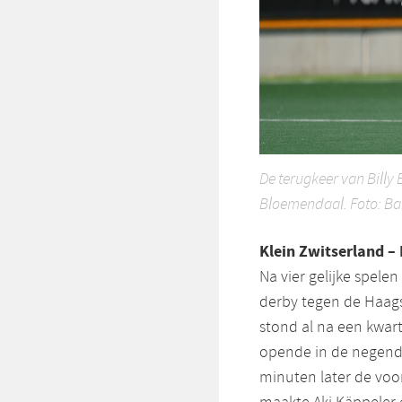
De terugkeer van Billy
Bloemendaal. Foto: B
Klein Zwitserland –
Na vier gelijke spele
derby tegen de Haag
stond al na een kwart
opende in de negend
minuten later de voo