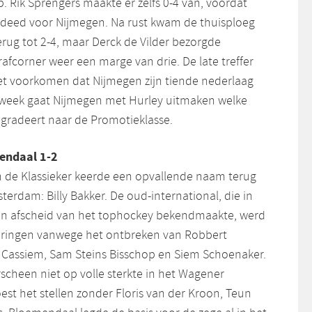
 Rik Sprengers maakte er zelfs 0-4 van, voordat
gdeed voor Nijmegen. Na rust kwam de thuisploeg
rug tot 2-4, maar Derck de Vilder bezorgde
fcorner weer een marge van drie. De late treffer
iet voorkomen dat Nijmegen zijn tiende nederlaag
e week gaat Nijmegen met Hurley uitmaken welke
egradeert naar de Promotieklasse.
endaal 1-2
an de Klassieker keerde een opvallende naam terug
sterdam: Billy Bakker. De oud-international, die in
jn afscheid van het tophockey bekendmaakte, werd
springen vanwege het ontbreken van Robbert
assiem, Sam Steins Bisschop en Siem Schoenaker.
cheen niet op volle sterkte in het Wagener
st het stellen zonder Floris van der Kroon, Teun