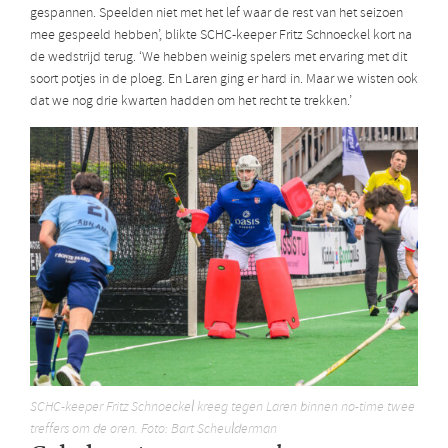
gespannen. Speelden niet met het lef waar de rest van het seizoen
mee gespeeld hebben’, blikte SCHC-keeper Fritz Schnoeckel kort na
de wedstrijd terug. ‘We hebben weinig spelers met ervaring met dit
soort potjes in de ploeg. En Laren ging er hard in. Maar we wisten ook
dat we nog drie kwarten hadden om het recht te trekken.’
SCHC-keeper Fritz Schnoeckel kreeg tegen Laren binnen no-time twee
treffers om de oren. Foto: Bart Scheulderman