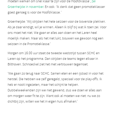
moeten werken om snel klaar te zijn voor de Hoofdklasse
’
,
zei
Groenheijde in november
. En ook
: ‘
Ik denk dat geen promotieklasser
goed genoeg is voor de Hoofdklasse.
’
Groenheijde: ‘Wij strijden het hele seizoen voor de bovenste plekken.
Als je daar eindigt, wil je winnen. Alleen ik blijf bij wat ik toen zei. Voor
ons moet het niet. We gaan er alles aan doen en het Laren heel
moeilijk maken. Maar als het niet lukt, bouwen we gewoon nog een
seizoen in de Promotieklasse.’
Morgen om 16.00 uur staat de tweede wedstrijd tussen SCHC en
Laren op het programma. Dan strijden de teams tegen elkaar in
Bilthoven. Schnoeckel ziet het met vertrouwen tegemoet.
‘We gaan zo terug naar SCHC. Samen eten en een ijsbad in voor het
herstel. Die hebben we zelf geregeld, speciaal voor de play-offs. Ik
heb er nooit ingezeten, maar het schijnt te helpen.
Dubbelweekenden zijn we niet gewend, dus we doen er alles aan
om morgen weer fit te zijn. Want ook al moeten we niet: nu we zo
dichtbij zijn, willen we het in eigen huis afmaken.’