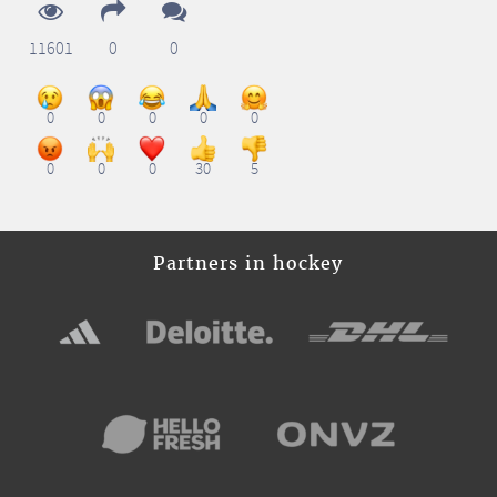
11601
0
0
0
0
0
0
0
0
0
0
30
5
Partners in hockey