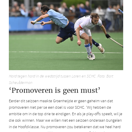
Hard tegen hard in de wedstrijd tussen Laren en SCHC. Foto: Bart
Scheulderman
‘Promoveren is geen must’
Eerder dit seizoen maakte Groenheijde er geen geheim van dat
promoveren niet per se een doel is voor SCHC. ‘Wij hebben de
ambitie om in de top drie te eindigen. En als je play-offs speelt, wil je
die ook winnen. Maar we willen niet een seizoen onderaan bungelen
in de Hoofdklasse. Nu promoveren zou betekenen dat we heel hard