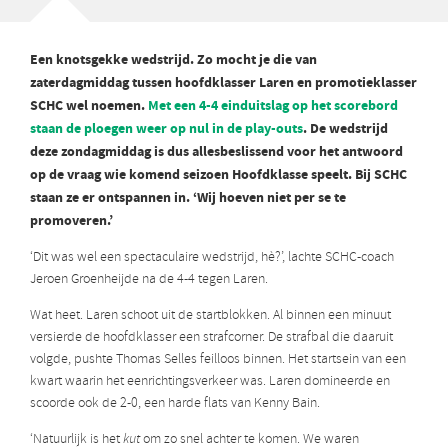
Een knotsgekke wedstrijd. Zo mocht je die van
zaterdagmiddag tussen hoofdklasser Laren en promotieklasser
SCHC wel noemen.
Met een 4-4 einduitslag op het scorebord
staan de ploegen weer op nul in de play-outs
. De wedstrijd
deze zondagmiddag is dus allesbeslissend voor het antwoord
op de vraag wie komend seizoen Hoofdklasse speelt. Bij SCHC
staan ze er ontspannen in. ‘Wij hoeven niet per se te
promoveren.’
‘Dit was wel een spectaculaire wedstrijd, hè?’, lachte SCHC-coach
Jeroen Groenheijde na de 4-4 tegen Laren.
Wat heet. Laren schoot uit de startblokken. Al binnen een minuut
versierde de hoofdklasser een strafcorner. De strafbal die daaruit
volgde, pushte Thomas Selles feilloos binnen. Het startsein van een
kwart waarin het eenrichtingsverkeer was. Laren domineerde en
scoorde ook de 2-0, een harde flats van Kenny Bain.
‘Natuurlijk is het
kut
om zo snel achter te komen. We waren