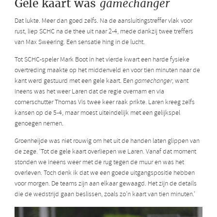
Gele kaart was
gamechanger
Dat lukte. Meer dan goed zelfs. Na de aansluitingstreffer vlak voor
rust, liep SCHC na de thee uit naar 2-4, mede dankzij twee treffers
van Max Sweering. Een sensatie hing in de lucht.
Tot SCHC-speler Mark Boot in het vierde kwart een harde fysieke
overtreding maakte op het middenveld en voor tien minuten naar de
kant werd gestuurd met een gele kaart. Een
gamechanger
, want
ineens was het weer Laren dat de regie overnam en via
cornerschutter Thomas Vis twee keer raak prikte. Laren kreeg zelfs
kansen op de 5-4, maar moest uiteindelijk met een gelijkspel
genoegen nemen.
Groenheijde was niet rouwig om het uit de handen laten glippen van
de zege. ‘Tot de gele kaart overliepen we Laren. Vanaf dat moment
stonden we ineens weer met de rug tegen de muur en was het
overleven. Toch denk ik dat we een goede uitgangspositie hebben
voor morgen. De teams zijn aan elkaar gewaagd. Het zijn de details
die de wedstrijd gaan beslissen, zoals zo’n kaart van tien minuten.’