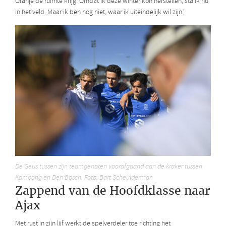
Oranje de ruimte krijg. Omdat ik deze winter kon herstellen, sta ik nu
in het veld. Maar ik ben nog niet, waar ik uiteindelijk wil zijn.’
De Geus tussen zijn teamgenoten voorafgaand aan de kraker tussen
Kampong en Den Bosch. Foto: Bart Scheulderman
Zappend van de Hoofdklasse naar
Ajax
Met rust in zijn lijf werkt de spelverdeler toe richting het