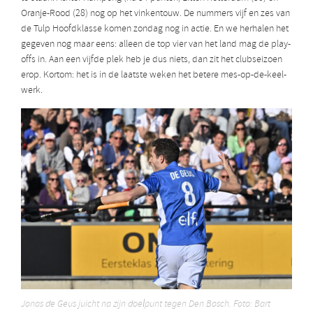
Oranje-Rood (28) nog op het vinkentouw. De nummers vijf en zes van
de Tulp Hoofdklasse komen zondag nog in actie. En we herhalen het
gegeven nog maar eens: alleen de top vier van het land mag de play-
offs in. Aan een vijfde plek heb je dus niets, dan zit het clubseizoen
erop. Kortom: het is in de laatste weken het betere mes-op-de-keel-
werk.
Jonas de Geus juicht na zijn doelpunt tegen Den Bosch. Foto: Bart