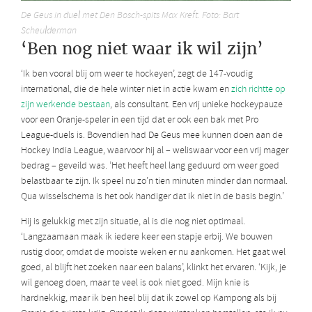
De Geus in duel met Den Bosch-spits Max Kreft. Foto: Bart
Scheulderman
‘Ben nog niet waar ik wil zijn’
‘Ik ben vooral blij om weer te hockeyen’, zegt de 147-voudig
international, die de hele winter niet in actie kwam en
zich richtte op
zijn werkende bestaan
, als consultant. Een vrij unieke hockeypauze
voor een Oranje-speler in een tijd dat er ook een bak met Pro
League-duels is. Bovendien had De Geus mee kunnen doen aan de
Hockey India League, waarvoor hij al – weliswaar voor een vrij mager
bedrag – geveild was. ’Het heeft heel lang geduurd om weer goed
belastbaar te zijn. Ik speel nu zo’n tien minuten minder dan normaal.
Qua wisselschema is het ook handiger dat ik niet in de basis begin.’
Hij is gelukkig met zijn situatie, al is die nog niet optimaal.
‘Langzaamaan maak ik iedere keer een stapje erbij. We bouwen
rustig door, omdat de mooiste weken er nu aankomen. Het gaat wel
goed, al blijft het zoeken naar een balans’, klinkt het ervaren. ‘Kijk, je
wil genoeg doen, maar te veel is ook niet goed. Mijn knie is
hardnekkig, maar ik ben heel blij dat ik zowel op Kampong als bij