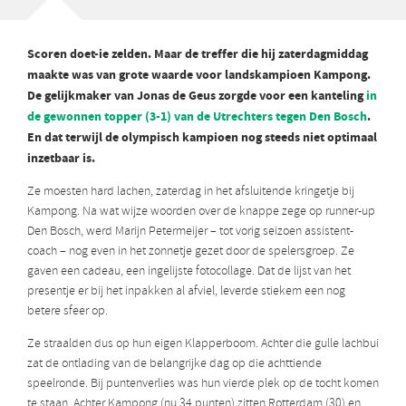
Scoren doet-ie zelden. Maar de treffer die hij zaterdagmiddag
maakte was van grote waarde voor landskampioen Kampong.
De gelijkmaker van Jonas de Geus zorgde voor een kanteling
in
de gewonnen topper (3-1) van de Utrechters tegen Den Bosch
.
En dat terwijl de olympisch kampioen nog steeds niet optimaal
inzetbaar is.
Ze moesten hard lachen, zaterdag in het afsluitende kringetje bij
Kampong. Na wat wijze woorden over de knappe zege op runner-up
Den Bosch, werd Marijn Petermeijer – tot vorig seizoen assistent-
coach – nog even in het zonnetje gezet door de spelersgroep. Ze
gaven een cadeau, een ingelijste fotocollage. Dat de lijst van het
presentje er bij het inpakken al afviel, leverde stiekem een nog
betere sfeer op.
Ze straalden dus op hun eigen Klapperboom. Achter die gulle lachbui
zat de ontlading van de belangrijke dag op die achttiende
speelronde. Bij puntenverlies was hun vierde plek op de tocht komen
te staan. Achter Kampong (nu 34 punten) zitten Rotterdam (30) en