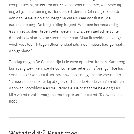
competitieslot, de EHL en het EK van komende zomer, waarvoor hij
nog altijd in de running is. Bondscoach Jeroen Delmée gaf al eerder
aan dat De Geus op z’n vroegst na Pasen weer aansluit bij de
nationale ploeg. ‘De begeleiding is goed. We doen het verstandig.
Gaan niet pushen, tegen beter weten in. Er zit een gedachte achter
dat opbouwplan. Ik kan steeds meer aan. Maar ik voelde het vorige
week wel, toen ik tegen Bloemendaal iets meer meters had gemaakt
dan gepland.’
Zondag mogen De Geus en zijn knie even op adem komen. Kampong
kan rustig toekijken hoe de concurrentie het ervan afbrengt. ‘Hoe laat
speelt Ajax? Want dat ik wil ook sowieso zien’, grijnst de voetbalfan.
‘Ik maak er een lekker kijkdagje van. Eerst de Ronde van Vlaanderen,
dan wat Hoofdklasse en de Eredivisie. De tv staat de hele dag aan.
Mijn vriendin zal ik morgen amper spreken.’ Lachend: ‘Dat weet ze al,
hoor.’
Wat vind jij? Praat mee...