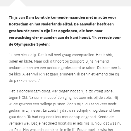
Thijs van Dam komt de komende maanden niet in actie voor
Rotterdam en het Nederlands elftal. De aanvaller heeft een
gescheurde pees in zijn lies opgelopen, die hem naar
verwachting vier maanden aan de kant houdt. ‘Ik vreesde voor
de Olympische Spelen.’
‘Ik ben niet zielig. Dat ik wil heel graag vooropstellen. Het is shit,
balen en klote. Maar ook dit hoort bij topsport. Bijna niemand
ontkomt eraan om een periode geblesseerd te raken. Dit keer ben ik
de klos. Alleen wil ik niet gaan jammeren. Ik ben niet iemand die bij
de pakken neerzit.’
Het is donderdagmiddag, vier dagen nadat hij al zo vroeg uitviel
tegen HDM. Na een minuut of tien ging het toen mis bij de spits. Hij
wilde gewoon een balletje pushen. Zoals hij al duizend keer heeft
gedaan in zijn leven. En zoals hij dat waarschijnlijk nog duizend keer
gaat doen. ‘Ik had nog nooit iets met een spier gehad. Kende de
verhalen wel. Dat je het direct hoort als er iets mis is. Nou, dat was nu
zo. Pats. Het was echt een knal in mijn lijf. Foute boel, ik wist het