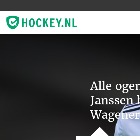
Alle oge
Janssen b
Wagener