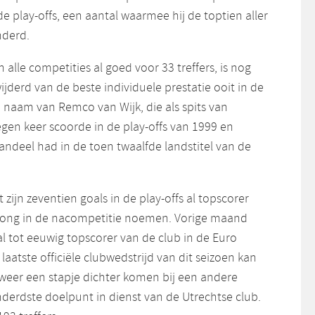
e play-offs, een aantal waarmee hij de toptien aller
nderd.
n alle competities al goed voor 33 treffers, is nog
jderd van de beste individuele prestatie ooit in de
op naam van Remco van Wijk, die als spits van
gen keer scoorde in de play-offs van 1999 en
ndeel had in de toen twaalfde landstitel van de
zijn zeventien goals in de play-offs al topscorer
mpong in de nacompetitie noemen. Vorige maand
al tot eeuwig topscorer van de club in de Euro
laatste officiële clubwedstrijd van dit seizoen kan
 weer een stapje dichter komen bij een andere
nderdste doelpunt in dienst van de Utrechtse club.