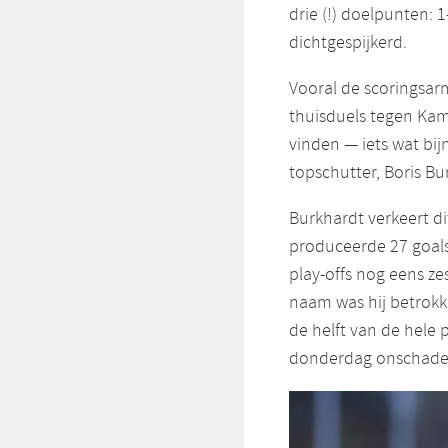
drie (!) doelpunten: 
dichtgespijkerd.
Vooral de scoringsar
thuisduels tegen Ka
vinden — iets wat bi
topschutter, Boris Bu
Burkhardt verkeert di
produceerde 27 goals
play-offs nog eens zes
naam was hij betrokk
de helft van de hele
donderdag onschadel