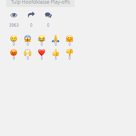
Tulp Hoofdklasse Play-offs
3963
0
0
0
0
0
0
0
0
0
5
5
0