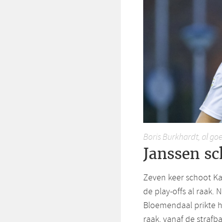
Boris Burkhardt, al goe
Janssen sc
Zeven keer schoot Ka
de play-offs al raak. 
Bloemendaal prikte h
raak, vanaf de strafb