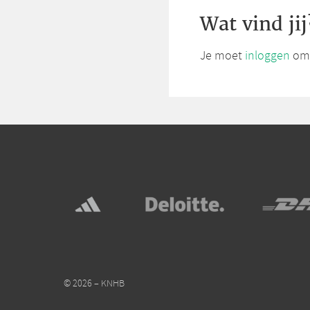
Wat vind jij
Je moet
inloggen
om 
© 2026 – KNHB