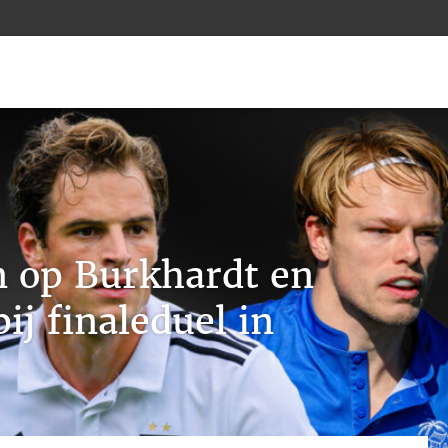
n op Burkhardt en
ij finaleduel in