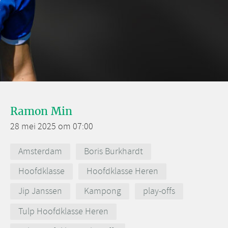
Ramon Min
28 mei 2025 om 07:00
Amsterdam
Boris Burkhardt
Hoofdklasse
Hoofdklasse Heren
Jip Janssen
Kampong
play-offs
Tulp Hoofdklasse Heren