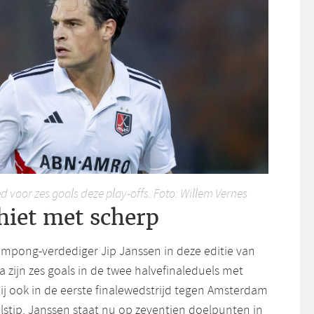
d voor zes goals deze play-offs. Foto: Willem Vernes
hiet met scherp
mpong-verdediger Jip Janssen in deze editie van
Na zijn zes goals in de twee halvefinaleduels met
ij ook in de eerste finalewedstrijd tegen Amsterdam
alstip. Janssen staat nu op zeventien doelpunten in