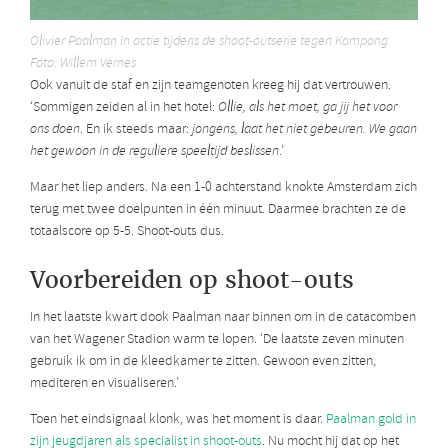
Olivier Paalman in actie tijdens de shoot-outserie tegen Kampong.
Foto: Willem Vernes
Ook vanuit de staf en zijn teamgenoten kreeg hij dat vertrouwen.
‘Sommigen zeiden al in het hotel:
Ollie, als het moet, ga jij het voor
ons doen
. En ik steeds maar:
jongens, laat het niet gebeuren. We gaan
het gewoon in de reguliere speeltijd beslissen
.’
Maar het liep anders. Na een 1-0 achterstand knokte Amsterdam zich
terug met twee doelpunten in één minuut. Daarmee brachten ze de
totaalscore op 5-5. Shoot-outs dus.
Voorbereiden op shoot-outs
In het laatste kwart dook Paalman naar binnen om in de catacomben
van het Wagener Stadion warm te lopen. ‘De laatste zeven minuten
gebruik ik om in de kleedkamer te zitten. Gewoon even zitten,
mediteren en visualiseren.’
Toen het eindsignaal klonk, was het moment is daar.
Paalman gold in
zijn jeugdjaren als specialist in shoot-outs
. Nu mocht hij dat op het