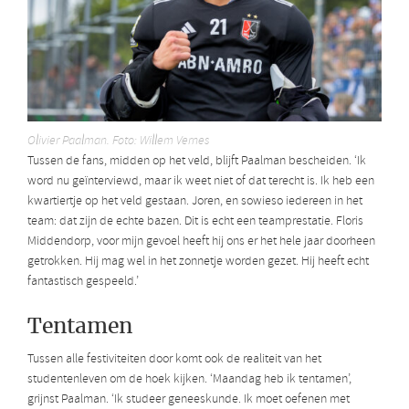
Olivier Paalman. Foto: Willem Vernes
Tussen de fans, midden op het veld, blijft Paalman bescheiden. ‘Ik
word nu geïnterviewd, maar ik weet niet of dat terecht is. Ik heb een
kwartiertje op het veld gestaan. Joren, en sowieso iedereen in het
team: dat zijn de echte bazen. Dit is echt een teamprestatie. Floris
Middendorp, voor mijn gevoel heeft hij ons er het hele jaar doorheen
getrokken. Hij mag wel in het zonnetje worden gezet. Hij heeft echt
fantastisch gespeeld.’
Tentamen
Tussen alle festiviteiten door komt ook de realiteit van het
studentenleven om de hoek kijken. ‘Maandag heb ik tentamen’,
grijnst Paalman. ‘Ik studeer geneeskunde. Ik moet oefenen met