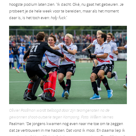
hoogste podium laten zien. ‘Ik dacht: Oké, nu gaat het gebeuren. Je
probeert je de hele week voor te bereiden, maar als het moment
daar is, is het toch even:
holy fuck
.’
Olivier Paalman wordt belaagd door zijn teamgenoten na de
gewonnen shoot-outserie tegen Kampong. Foto: Willem Vernes
Paalman: ‘De jongens kwamen nog even naar me toe om te zeggen
dat ze vertrouwen in me hadden. Dat vond ik mooi. En daarna liep ik