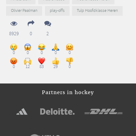
Olivier Paalman
play-offs
Tulp Hoofdklasse Heren
8929
0
2
0
0
0
0
0
0
12
83
29
0
Partners in hockey