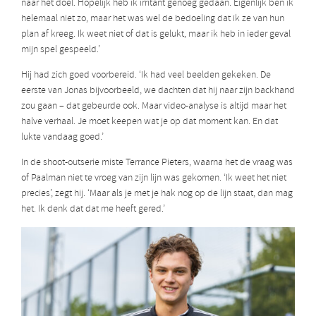
naar het doel. Hopelijk heb ik irritant genoeg gedaan. Eigenlijk ben ik
helemaal niet zo, maar het was wel de bedoeling dat ik ze van hun
plan af kreeg. Ik weet niet of dat is gelukt, maar ik heb in ieder geval
mijn spel gespeeld.’
Hij had zich goed voorbereid. ‘Ik had veel beelden gekeken. De
eerste van Jonas bijvoorbeeld, we dachten dat hij naar zijn backhand
zou gaan – dat gebeurde ook. Maar video-analyse is altijd maar het
halve verhaal. Je moet keepen wat je op dat moment kan. En dat
lukte vandaag goed.’
In de shoot-outserie miste Terrance Pieters, waarna het de vraag was
of Paalman niet te vroeg van zijn lijn was gekomen. ‘Ik weet het niet
precies’, zegt hij. ‘Maar als je met je hak nog op de lijn staat, dan mag
het. Ik denk dat dat me heeft gered.’