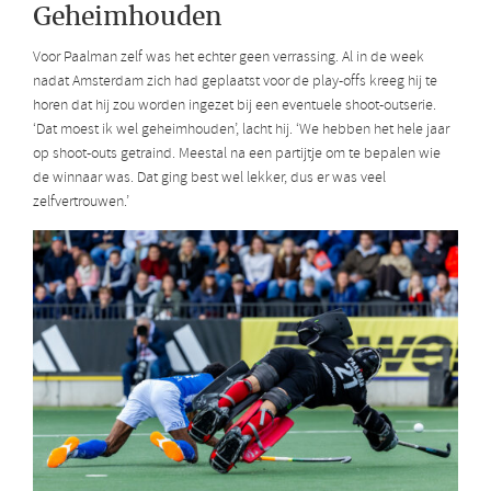
Geheimhouden
Voor Paalman zelf was het echter geen verrassing. Al in de week
nadat Amsterdam zich had geplaatst voor de play-offs kreeg hij te
horen dat hij zou worden ingezet bij een eventuele shoot-outserie.
‘Dat moest ik wel geheimhouden’, lacht hij. ‘We hebben het hele jaar
op shoot-outs getraind. Meestal na een partijtje om te bepalen wie
de winnaar was. Dat ging best wel lekker, dus er was veel
zelfvertrouwen.’