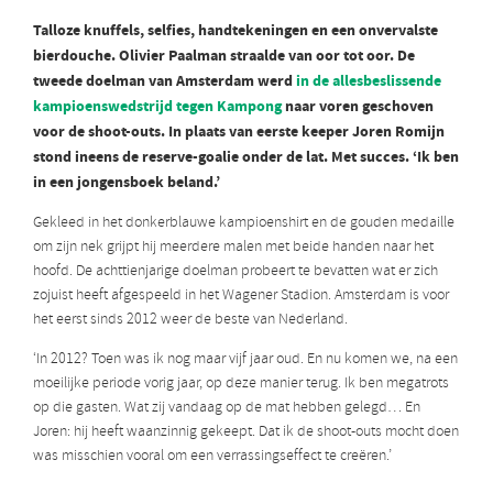
Talloze knuffels, selfies, handtekeningen en een onvervalste
bierdouche. Olivier Paalman straalde van oor tot oor. De
tweede doelman van Amsterdam werd
in de allesbeslissende
kampioenswedstrijd tegen Kampong
naar voren geschoven
voor de shoot-outs. In plaats van eerste keeper Joren Romijn
stond ineens de reserve-goalie onder de lat. Met succes. ‘Ik ben
in een jongensboek beland.’
Gekleed in het donkerblauwe kampioenshirt en de gouden medaille
om zijn nek grijpt hij meerdere malen met beide handen naar het
hoofd. De achttienjarige doelman probeert te bevatten wat er zich
zojuist heeft afgespeeld in het Wagener Stadion. Amsterdam is voor
het eerst sinds 2012 weer de beste van Nederland.
‘In 2012? Toen was ik nog maar vijf jaar oud. En nu komen we, na een
moeilijke periode vorig jaar, op deze manier terug. Ik ben megatrots
op die gasten. Wat zij vandaag op de mat hebben gelegd… En
Joren: hij heeft waanzinnig gekeept. Dat ik de shoot-outs mocht doen
was misschien vooral om een verrassingseffect te creëren.’