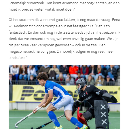
lichamelijk onderzoek. Dan komt er iemand met oogklachten, en dan
moet ik precies weten wat ik moet doen.’
Of het studeren dit weekend gaat lukken, is nog maar de vraag. Eerst
wil Paalman zich onderdompelen in het feestgedruis. ‘Het is zo
fantastisch. En dan ook nog in de laatste wedstrijd van het seizoen. Ik
denk dat we Amsterdam nog wel even onveilig gaan maken. We zijn
dit jaar twee keer kampioen geworden – ook in de zaal. Een
megacomeback na vorig jaar. En hopelijk volgen er nog veel meer
landstitels.’