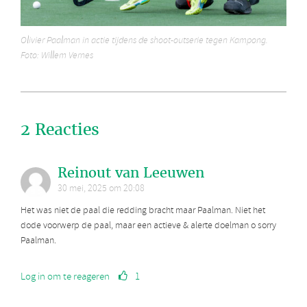
Olivier Paalman in actie tijdens de shoot-outserie tegen Kampong.
Foto: Willem Vernes
2 Reacties
Reinout van Leeuwen
30 mei, 2025 om 20:08
Het was niet de paal die redding bracht maar Paalman. Niet het
dode voorwerp de paal, maar een actieve & alerte doelman o sorry
Paalman.
Log in om te reageren
1