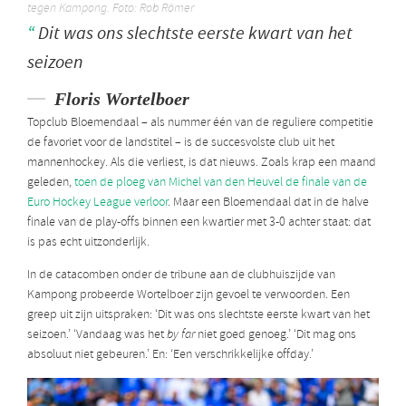
tegen Kampong. Foto: Rob Römer
Dit was ons slechtste eerste kwart van het
seizoen
Floris Wortelboer
Topclub Bloemendaal – als nummer één van de reguliere competitie
de favoriet voor de landstitel – is de succesvolste club uit het
mannenhockey. Als die verliest, is dat nieuws. Zoals krap een maand
geleden,
toen de ploeg van Michel van den Heuvel de finale van de
Euro Hockey League verloor
. Maar een Bloemendaal dat in de halve
finale van de play-offs binnen een kwartier met 3-0 achter staat: dat
is pas echt uitzonderlijk.
In de catacomben onder de tribune aan de clubhuiszijde van
Kampong probeerde Wortelboer zijn gevoel te verwoorden. Een
greep uit zijn uitspraken: ‘Dit was ons slechtste eerste kwart van het
seizoen.’ ‘Vandaag was het
by far
niet goed genoeg.’ ‘Dit mag ons
absoluut niet gebeuren.’ En: ‘Een verschrikkelijke offday.’