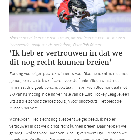
Bloemendaal-keeper Maurits Visser, die strafcorners van Jip Janssen
incasseerde, baalt van de nederlaag. Foto: Rob Römer
‘Ik heb er vertrouwen in dat we
dit nog recht kunnen breien’
Zondag voor eigen publiek winnen is voor Bloemendaal nu niet meer
genoeg om zich te kwalificeren voor de finale. Alleen winst met
minimaal drie goals verschil volstaat. In april won Bloemendaal met
3-0 van Kampong in de halve finale van de Euro Hockey League, een
uitslag die zondag genoeg zou zijn voor shoot-outs. Het biedt de
Mussen houvast.
Wortelboer: ‘Het is echt nog allesbehalve gespeeld. Ik heb er
vertrouwen in dat we dit nog recht kunnen breien. Daar hebben we
genoeg kwaliteit voor. Daar ben ik heilig van overtuigd. Zo staan we