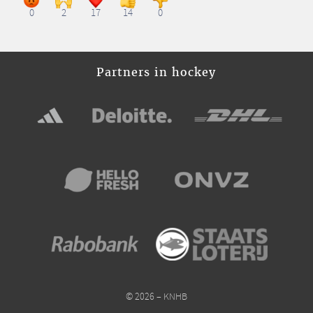
0
2
17
14
0
Partners in hockey
© 2026 – KNHB