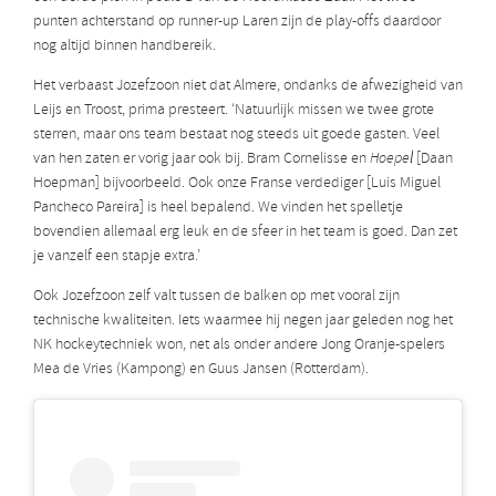
punten achterstand op runner-up Laren zijn de play-offs daardoor
nog altijd binnen handbereik.
Het verbaast Jozefzoon niet dat Almere, ondanks de afwezigheid van
Leijs en Troost, prima presteert. ‘Natuurlijk missen we twee grote
sterren, maar ons team bestaat nog steeds uit goede gasten. Veel
van hen zaten er vorig jaar ook bij. Bram Cornelisse en
Hoepel
[Daan
Hoepman] bijvoorbeeld. Ook onze Franse verdediger [Luis Miguel
Pancheco Pareira] is heel bepalend. We vinden het spelletje
bovendien allemaal erg leuk en de sfeer in het team is goed. Dan zet
je vanzelf een stapje extra.’
Ook Jozefzoon zelf valt tussen de balken op met vooral zijn
technische kwaliteiten. Iets waarmee hij negen jaar geleden nog het
NK hockeytechniek won, net als onder andere Jong Oranje-spelers
Mea de Vries (Kampong) en Guus Jansen (Rotterdam).