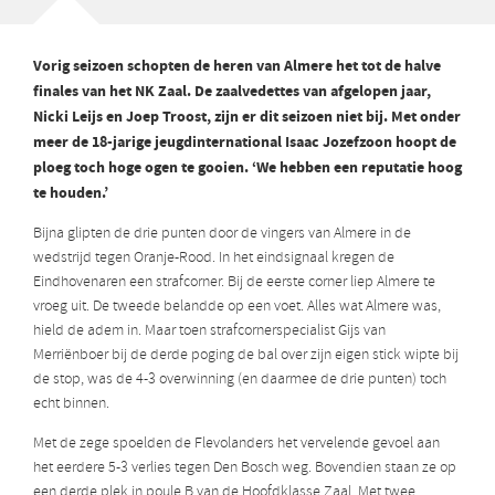
Vorig seizoen schopten de heren van Almere het tot de halve
finales van het NK Zaal. De zaalvedettes van afgelopen jaar,
Nicki Leijs en Joep Troost, zijn er dit seizoen niet bij. Met onder
meer de 18-jarige jeugdinternational Isaac Jozefzoon hoopt de
ploeg toch hoge ogen te gooien. ‘We hebben een reputatie hoog
te houden.’
Bijna glipten de drie punten door de vingers van Almere in de
wedstrijd tegen Oranje-Rood. In het eindsignaal kregen de
Eindhovenaren een strafcorner. Bij de eerste corner liep Almere te
vroeg uit. De tweede belandde op een voet. Alles wat Almere was,
hield de adem in. Maar toen strafcornerspecialist Gijs van
Merriënboer bij de derde poging de bal over zijn eigen stick wipte bij
de stop, was de 4-3 overwinning (en daarmee de drie punten) toch
echt binnen.
Met de zege spoelden de Flevolanders het vervelende gevoel aan
het eerdere 5-3 verlies tegen Den Bosch weg. Bovendien staan ze op
een derde plek in poule B van de Hoofdklasse Zaal. Met twee