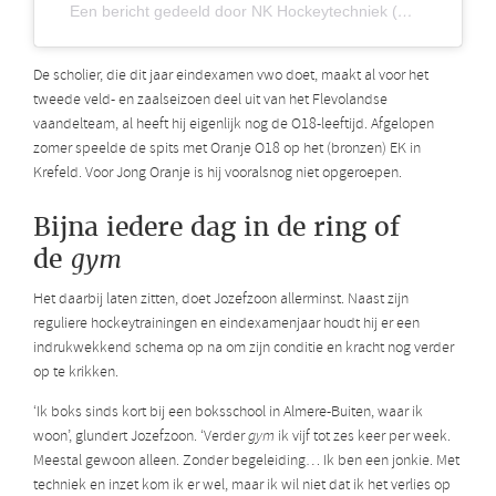
Een bericht gedeeld door NK Hockeytechniek (@nkhockeytechniek.nl)
De scholier, die dit jaar eindexamen vwo doet, maakt al voor het
tweede veld- en zaalseizoen deel uit van het Flevolandse
vaandelteam, al heeft hij eigenlijk nog de O18-leeftijd. Afgelopen
zomer speelde de spits met Oranje O18 op het (bronzen) EK in
Krefeld. Voor Jong Oranje is hij vooralsnog niet opgeroepen.
Bijna iedere dag in de ring of
de
gym
Het daarbij laten zitten, doet Jozefzoon allerminst. Naast zijn
reguliere hockeytrainingen en eindexamenjaar houdt hij er een
indrukwekkend schema op na om zijn conditie en kracht nog verder
op te krikken.
‘Ik boks sinds kort bij een boksschool in Almere-Buiten, waar ik
woon’, glundert Jozefzoon. ‘Verder
gym
ik vijf tot zes keer per week.
Meestal gewoon alleen. Zonder begeleiding… Ik ben een jonkie. Met
techniek en inzet kom ik er wel, maar ik wil niet dat ik het verlies op