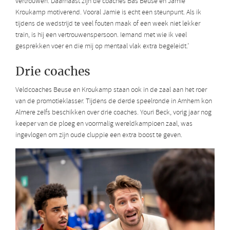
vertrouwen. Daarnaast zijn de coaches Bas Beuse en Jamie
Kroukamp motiverend. Vooral Jamie is echt een steunpunt. Als ik
tijdens de wedstrijd te veel fouten maak of een week niet lekker
train, is hij een vertrouwenspersoon. Iemand met wie ik veel
gesprekken voer en die mij op mentaal vlak extra begeleidt.’
Drie coaches
Veldcoaches Beuse en Kroukamp staan ook in de zaal aan het roer
van de promotieklasser. Tijdens de derde speelronde in Arnhem kon
Almere zelfs beschikken over drie coaches. Youri Beck, vorig jaar nog
keeper van de ploeg en voormalig wereldkampioen zaal, was
ingevlogen om zijn oude cluppie een extra boost te geven.