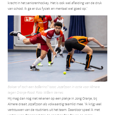
kracht in het seniorenhockey. Het is ook wel afleiding van de druk
van school. Ik ga er dus fysiek en mentaal wel goed op.’
Bokser of toch een ballerina? Isaac Jozefzoon in actie voor Almere
tegen Oranje-Rood. Foto: Willem Vernes
Hij mag dan nog niet rekenen op een plekje in Jong Oranje, bij
Almere draait Jozefzoon als volwaardig teamlid mee. ‘Ik krijg veel
vertrouwen van de routiniers uit het team. Daardoor speel ik met