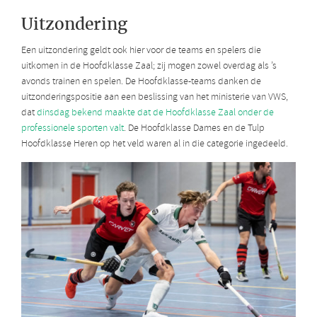
Uitzondering
Een uitzondering geldt ook hier voor de teams en spelers die
uitkomen in de Hoofdklasse Zaal; zij mogen zowel overdag als ’s
avonds trainen en spelen. De Hoofdklasse-teams danken de
uitzonderingspositie aan een beslissing van het ministerie van VWS,
dat
dinsdag bekend maakte dat de Hoofdklasse Zaal onder de
professionele sporten valt
. De Hoofdklasse Dames en de Tulp
Hoofdklasse Heren op het veld waren al in die categorie ingedeeld.