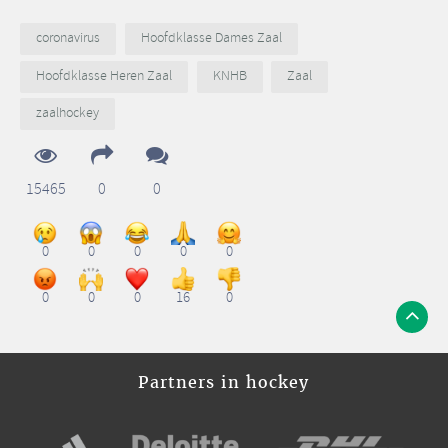
coronavirus
Hoofdklasse Dames Zaal
Hoofdklasse Heren Zaal
KNHB
Zaal
zaalhockey
15465
0
0
0
0
0
0
0
0
0
0
16
0
Partners in hockey