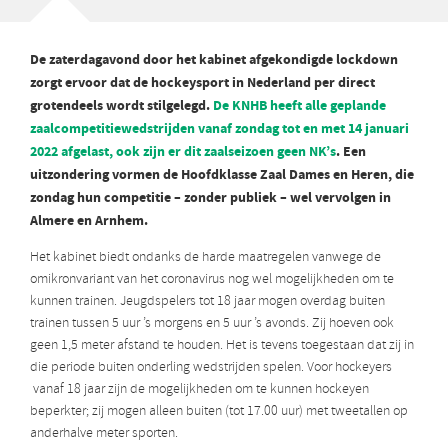
De zaterdagavond door het kabinet afgekondigde lockdown
zorgt ervoor dat de hockeysport in Nederland per direct
grotendeels wordt stilgelegd.
De KNHB heeft alle geplande
zaalcompetitiewedstrijden vanaf zondag tot en met 14 januari
2022 afgelast, ook zijn er dit zaalseizoen geen NK’s
. Een
uitzondering vormen de Hoofdklasse Zaal Dames en Heren, die
zondag hun competitie – zonder publiek – wel vervolgen in
Almere en Arnhem.
Het kabinet biedt ondanks de harde maatregelen vanwege de
omikronvariant van het coronavirus nog wel mogelijkheden om te
kunnen trainen. Jeugdspelers tot 18 jaar mogen overdag buiten
trainen tussen 5 uur ’s morgens en 5 uur ’s avonds. Zij hoeven ook
geen 1,5 meter afstand te houden. Het is tevens toegestaan dat zij in
die periode buiten onderling wedstrijden spelen. Voor hockeyers
vanaf 18 jaar zijn de mogelijkheden om te kunnen hockeyen
beperkter; zij mogen alleen buiten (tot 17.00 uur) met tweetallen op
anderhalve meter sporten.