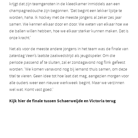
krijgt dat zijn teamgenoten in de kleedkamer inmiddels aan een
champagnedouche zijn begonnen. ‘Dat begint een lekker lijstje te
worden, haha. Ik hockey met de meeste jongens al zeker zes jaar
samen. We kennen elkaar door en door. We weten van elkaar hoe we
de ballen willen hebben, hoe we elkaar sterker kunnen maken. Dat is
onze kracht.’
Net als voor de meeste andere jongens in het team was de finale van
zaterdag Veen’s laatste zaalwedstrijd als jeugdspeler. Om die
periode passend af te sluiten, zal er zondagavond nog flink gefeest
worden. ‘We komen vanavond nog bij iemand thuis samen, om deze
titel te vieren. Geen idee tot hoe laat dat mag, aangezien morgen voor
alle ouders weer een nieuwe werkweek begint. Maar we verzinnen
wel wat. Komt vast goed.’
Kijk hier de finale tussen Schaerweijde en Victoria terug