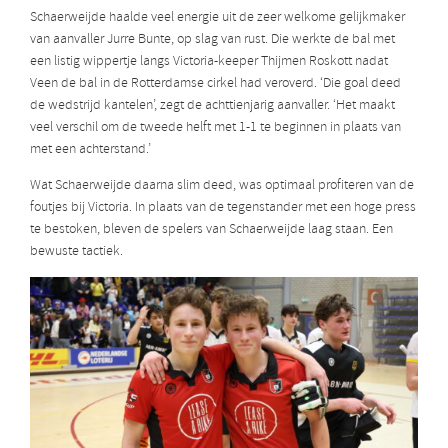
Schaerweijde haalde veel energie uit de zeer welkome gelijkmaker
van aanvaller Jurre Bunte, op slag van rust. Die werkte de bal met
een listig wippertje langs Victoria-keeper Thijmen Roskott nadat
Veen de bal in de Rotterdamse cirkel had veroverd. ‘Die goal deed
de wedstrijd kantelen’, zegt de achttienjarig aanvaller. ‘Het maakt
veel verschil om de tweede helft met 1-1 te beginnen in plaats van
met een achterstand.’
Wat Schaerweijde daarna slim deed, was optimaal profiteren van de
foutjes bij Victoria. In plaats van de tegenstander met een hoge press
te bestoken, bleven de spelers van Schaerweijde laag staan. Een
bewuste tactiek.