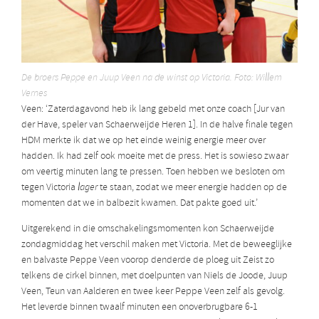
De broers Peppe en Juup Veen na de winst op Victoria. Foto: Willem
Vernes
Veen: ‘Zaterdagavond heb ik lang gebeld met onze coach [Jur van
der Have, speler van Schaerweijde Heren 1]. In de halve finale tegen
HDM merkte ik dat we op het einde weinig energie meer over
hadden. Ik had zelf ook moeite met de press. Het is sowieso zwaar
om veertig minuten lang te pressen. Toen hebben we besloten om
tegen Victoria
lager
te staan, zodat we meer energie hadden op de
momenten dat we in balbezit kwamen. Dat pakte goed uit.’
Uitgerekend in die omschakelingsmomenten kon Schaerweijde
zondagmiddag het verschil maken met Victoria. Met de beweeglijke
en balvaste Peppe Veen voorop denderde de ploeg uit Zeist zo
telkens de cirkel binnen, met doelpunten van Niels de Joode, Juup
Veen, Teun van Aalderen en twee keer Peppe Veen zelf als gevolg.
Het leverde binnen twaalf minuten een onoverbrugbare 6-1