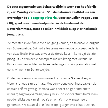
De succesgeneratie van Schaerweijde is weer een hoofdprijs
rijker. Zondag veroverde JO18 de nationale zaaltitel via een
overtuigende
6-3 zege op Victoria
. Voor aanvaller Peppe Veen
(18), goed voor twee doelpunten in de finale met de
Rotterdammers, staat de teller inmiddels al op vier nationale
jeugdtitels.
Ze moesten in de finale even op gang komen, de talentvolle jongens
van Schaerweijde. Dat had alles te maken met de voorgeschiedenis
van deze finale. Het was alweer de derde keer in korte tijd dat de
ploeg uit Zeist in een eindstrijd te maken kreeg met Victoria. De
Rotterdammers wilden na twee nederlagen op rij op eindelijk wel
eens winnen van Schaerweijde.
Onder aanvoering van gangmaker Thijn van de Giessen begon
Victoria furieus aan de finale. Met een vroege openingsgoal van de
captain zelf tot gevolg. ‘Victoria was er echt op gebrand om te
winnen’, zegt Peppe Veen, terwijl hij in Topsportcentrum Rotterdam
net de felicitaties van zijn opa’s en oma’s in ontvangst heeft
genomen. ‘We staan al drie finales op rij tegenover elkaar. Op het