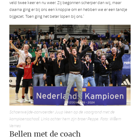
veld twee keer en nu weer. Zij begonnen scherper dan wij, maar
daarna ging er bij ons een knoppie om en hebben we er een tandje
bijgezet. Toen ging het beter lopen bij ons.’
Schaerweijde-aanvoerder Juup Veen op de voorgrond met de
kampioensschaal. Links achter hem zijn broer Peppe. Foto: Willem
Vernes
Bellen met de coach