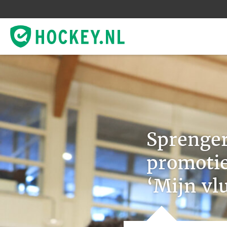
Sprenger
promoti
‘Mijn vl