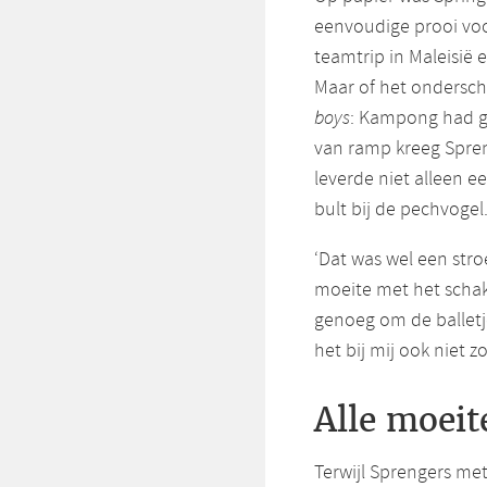
eenvoudige prooi voo
teamtrip in Maleisië
Maar of het ondersch
boys
: Kampong had g
van ramp kreeg Spreng
leverde niet alleen 
bult bij de pechvogel
‘Dat was wel een stroe
moeite met het schak
genoeg om de balletje
het bij mij ook niet z
Alle moeit
Terwijl Sprengers me