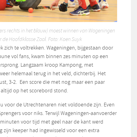
s rechts in het blauw) moest winnen van Wageningen
 de Hoofdklasse Zaal. Foto: Koen Suyk
k zich te voltrekken. Wageningen, bijgestaan door
bune vol fans, kwam binnen zes minuten op een
orsprong. Langzaam kroop Kampong, met
eer helemaal terug in het veld, dichterbij. Het
rust, 3-2. Een score die met nog maar een paar
altijd op het scorebord stond.
zou voor de Utrechtenaren niet voldoende zijn. Even
 Sprengers voor niks. Terwijl Wageningen-aanvoerder
 minuten voor tijd met geel naar de kant werd
zijn keeper had ingewisseld voor een extra