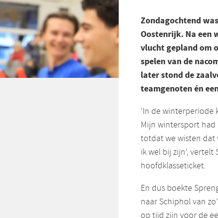
Zondagochtend was 
Oostenrijk. Na een 
vlucht gepland om op
spelen van de nacom
later stond de zaalv
teamgenoten én een 
‘In de winterperiode 
Mijn wintersport had 
totdat we wisten dat
ik wel bij zijn’, vert
hoofdklasseticket.
En dus boekte Sprenge
naar Schiphol van zo’n
op tijd zijn voor de 