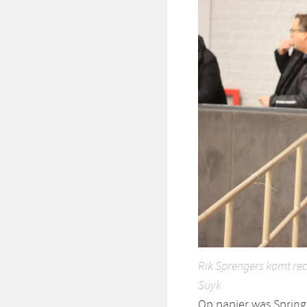
Rik Sprengers komt rec
Suyk
Op papier was Spring