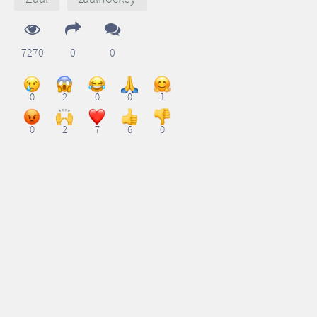
7270
0
0
0
2
0
0
1
0
2
7
6
0