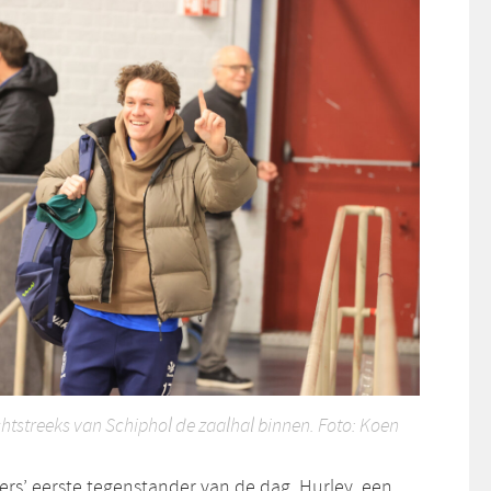
htstreeks van Schiphol de zaalhal binnen. Foto: Koen
ers’ eerste tegenstander van de dag, Hurley, een