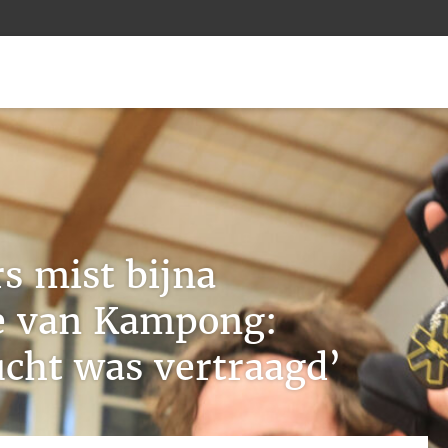
s mist bijna
e van Kampong:
ucht was vertraagd’