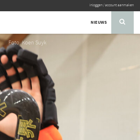
inloggen
/
account aanmaken
NIEUWS
Foto: Koen Suyk