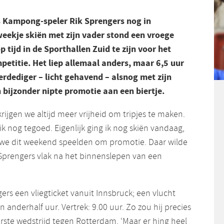
Kampong-speler Rik Sprengers nog in
weekje skiën met zijn vader stond een vroege
 tijd in de Sporthallen Zuid te zijn voor het
petitie. Het liep allemaal anders, maar 6,5 uur
erdediger – licht gehavend – alsnog met zijn
bijzonder nipte promotie aan een biertje.
krijgen we altijd meer vrijheid om tripjes te maken.
ik nog tegoed. Eigenlijk ging ik nog skiën vandaag,
 we dit weekend speelden om promotie. Daar wilde
elt Sprengers vlak na het binnenslepen van een
rs een vliegticket vanuit Innsbruck; een vlucht
 anderhalf uur. Vertrek: 9.00 uur. Zo zou hij precies
eerste wedstrijd tegen Rotterdam. ‘Maar er hing heel