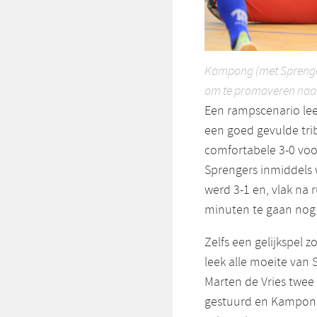
Kampong (met Sprenger
om te promoveren naar
Een rampscenario lee
een goed gevulde tri
comfortabele 3-0 vo
Sprengers inmiddels w
werd 3-1 en, vlak na 
minuten te gaan nog 
Zelfs een gelijkspel 
leek alle moeite van
Marten de Vries twee
gestuurd en Kampong 