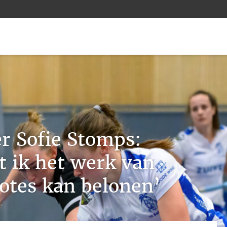
r Sofie Stomps:
t ik het werk van
tes kan belonen’