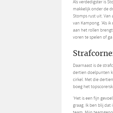
Als verdedigster is S
makkelijk onder de dru
Stomps rust uit. Van 
van Kampong. ‘Als ik 
aan het rollen brengt
voren te spelen of ga 
Strafcorne
Daarnaast is de stra
dertien doelpunten k
cirkel. Met die derti
boeg het topscorersk
‘Het is een fijn gevo
graag. Ik ben blij da
team. Mijn teamgenot