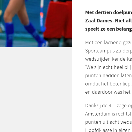
Met dertien doelpun
Zaal Dames. Niet al
speelt ze een belan
Met een lachend gezi
Sportcampus Zuiderpa
wedstrijden kende K
‘We zijn echt heel b
punten hadden laten 
omdat het beter liep
en daardoor was het 
Dankzij de 4-1 zege 
Amsterdam is rechtst
punten uit acht weds
Hoofdklasse in eigen