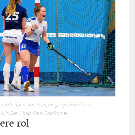
a een doelpunt van Kampong tegen Pinoké in
k in Den Haag. Foto: Rob Römer
ere rol