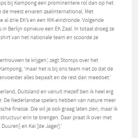
omps bij Kampong een prominentere rol dan op het
am de meest ervaren zaalinternational. Met
ze al drie EK’s en een WK-eindronde. Volgende
n Berlijn opnieuw een EK Zaal. In totaal droeg ze
t shirt van het nationale team en scoorde ze
ertrouwen te krijgen’, zegt Stomps over het
Kampong, ‘maar het is bij ons team niet zo dat de
aanvoerder alles bepaalt en de rest dan meedoet.’
erland, Duitsland en vanuit mezelf ben ik heel erg
r. De Nederlandse spelers hebben van nature meer
nische finesse. Die wil je ook graag laten zien, maar ik
structuur erin te brengen. Daar praat ik over met
Duuren] en Kai [de Jager].’