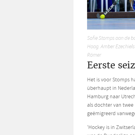
Sofie Stomps aan de b
Haag. Amber Ezechiels 
Römer
Eerste se
Het is voor Stomps ha
überhaupt in Nederl
Hamburg naar Utrecht
als dochter van twee
geëmigreerd vanwege
‘Hockey is in Zwitser