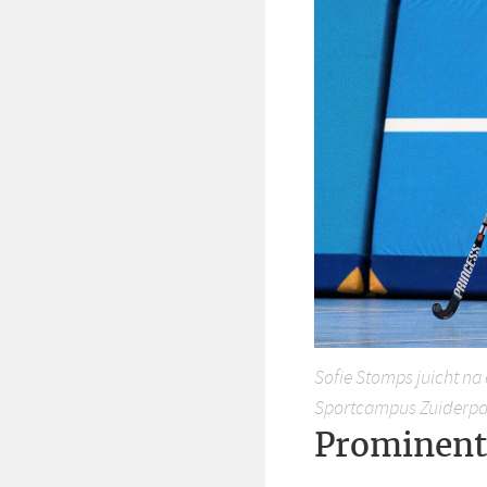
Sofie Stomps juicht n
Sportcampus Zuiderpar
Prominent