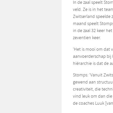
In de zaal speelt St
veld. Ze is in het te
Zwitserland speelde 
maand speelt Stomps i
in de zaal 32 keer he
zeventien keer.
‘Het is mooi om dat v
aanvoerderschap bij 
hiërarchie is dat de 
Stomps: ‘Vanuit Zwits
gewend aan structuu
creativiteit, die tech
vind leuk om dan die 
de coaches Luuk [van 