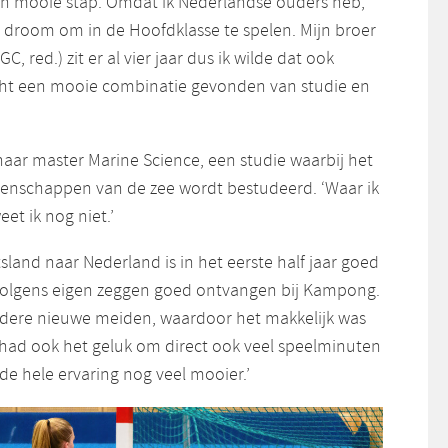
n mooie stap. Omdat ik Nederlandse ouders heb,
n droom om in de Hoofdklasse te spelen. Mijn broer
C, red.) zit er al vier jaar dus ik wilde dat ook
echt een mooie combinatie gevonden van studie en
haar master Marine Science, een studie waarbij het
igenschappen van de zee wordt bestudeerd. ‘Waar ik
eet ik nog niet.’
land naar Nederland is in het eerste half jaar goed
volgens eigen zeggen goed ontvangen bij Kampong.
ndere nieuwe meiden, waardoor het makkelijk was
 had ook het geluk om direct ook veel speelminuten
 de hele ervaring nog veel mooier.’