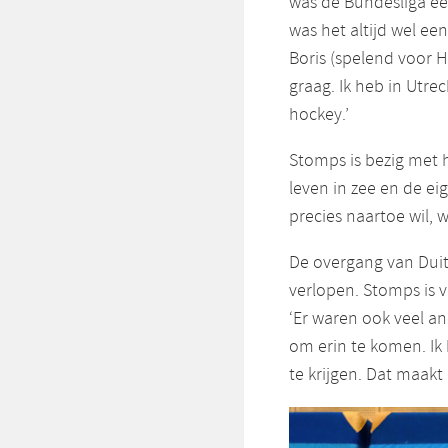
was de Bundesliga ee
was het altijd wel ee
Boris (spelend voor HG
graag. Ik heb in Utr
hockey.’
Stomps is bezig met 
leven in zee en de e
precies naartoe wil, w
De overgang van Duits
verlopen. Stomps is 
‘Er waren ook veel a
om erin te komen. Ik
te krijgen. Dat maakt