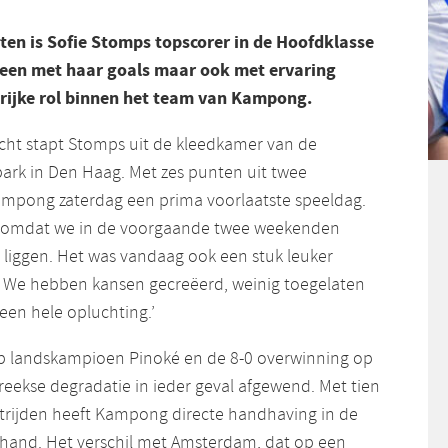
ten is Sofie Stomps topscorer in de Hoofdklasse
leen met haar goals maar ook met ervaring
grijke rol binnen het team van Kampong.
cht stapt Stomps uit de kleedkamer van de
rk in Den Haag. Met zes punten uit twee
ampong zaterdag een prima voorlaatste speeldag.
lij omdat we in de voorgaande twee weekenden
liggen. Het was vandaag ook een stuk leuker
. We hebben kansen gecreëerd, weinig toegelaten
een hele opluchting.’
op landskampioen Pinoké en de 8-0 overwinning op
reekse degradatie in ieder geval afgewend. Met tien
trijden heeft Kampong directe handhaving in de
 hand. Het verschil met Amsterdam, dat op een