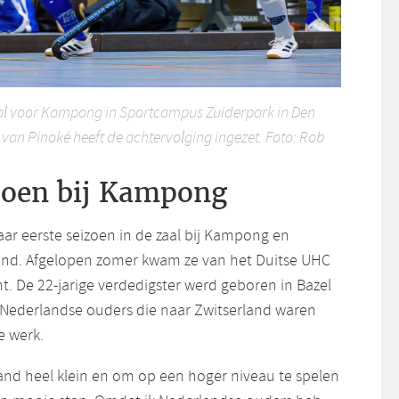
al voor Kampong in Sportcampus Zuiderpark in Den
van Pinoké heeft de achtervolging ingezet. Foto: Rob
izoen bij Kampong
ar eerste seizoen in de zaal bij Kampong en
and. Afgelopen zomer kwam ze van het Duitse UHC
. De 22-jarige verdedigster werd geboren in Bazel
 Nederlandse ouders die naar Zwitserland waren
 werk.
land heel klein en om op een hoger niveau te spelen