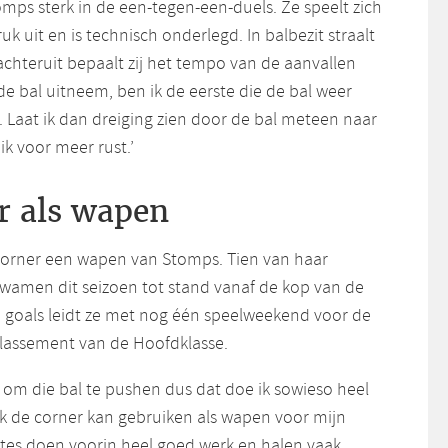
tomps sterk in de een-tegen-een-duels. Ze speelt zich
k uit en is technisch onderlegd. In balbezit straalt
achteruit bepaalt zij het tempo van de aanvallen
de bal uitneem, ben ik de eerste die de bal weer
. Laat ik dan dreiging zien door de bal meteen naar
ik voor meer rust.’
r als wapen
fcorner een wapen van Stomps. Tien van haar
wamen dit seizoen tot stand vanaf de kop van de
en goals leidt ze met nog één speelweekend voor de
lassement van de Hoofdklasse.
el om die bal te pushen dus dat doe ik sowieso heel
t ik de corner kan gebruiken als wapen voor mijn
es doen voorin heel goed werk en halen vaak