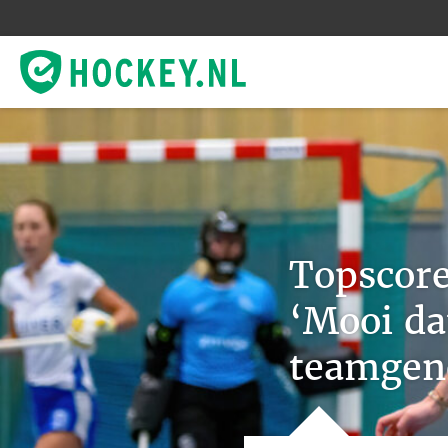
Topscore
‘Mooi da
teamgeno