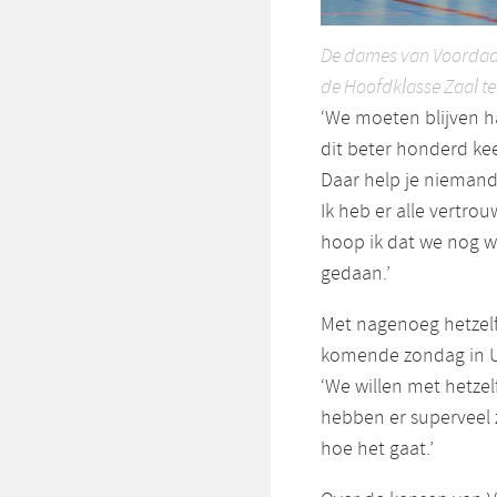
De dames van Voordaan
de Hoofdklasse Zaal te
‘We moeten blijven h
dit beter honderd kee
Daar help je niemand
Ik heb er alle vertrou
hoop ik dat we nog w
gedaan.’
Met nagenoeg hetzelf
komende zondag in U
‘We willen met hetze
hebben er superveel 
hoe het gaat.’