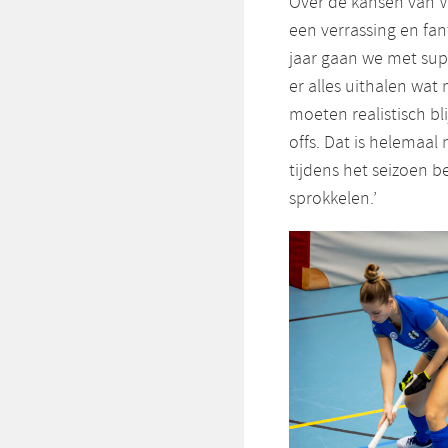
Over de kansen van Vo
een verrassing en fa
jaar gaan we met supe
er alles uithalen wat 
moeten realistisch bli
offs. Dat is helemaal
tijdens het seizoen 
sprokkelen.’