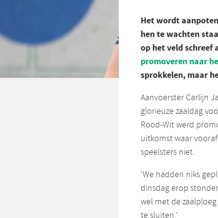
Het wordt aanpoten
hen te wachten staa
op het veld schreef
promoveren naar he
sprokkelen, maar het
Aanvoerster Carlijn Ja
glorieuze zaaldag vo
Rood-Wit werd promot
uitkomst waar voora
speelsters niet.
‘We hadden niks gepl
dinsdag erop stonden
wel met de zaalploeg
te sluiten.’