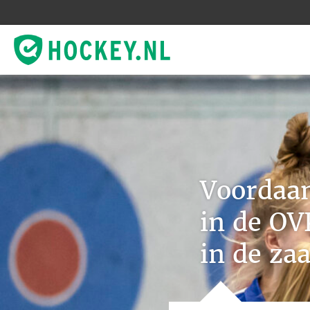
Voordaa
in de OV
in de zaa