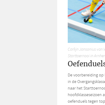
Carlijn Jansonius van 
Starttoernooi in Arnhe
Oefenduel
De voorbereiding op 
in de Overgangsklasse
naar het Starttoernoo
hoofdklasseseizoen a
oefenduels tegen top