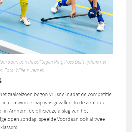
Voordaan aan de bal tegen Ring Pass Delft tijdens het
m. Foto: Willem Vernes
s
het zaalseizoen begon vrij snel nadat de competitie
 in een winterslaap was gevallen. In de aanloop
i in Arnhem, de officieuze afslag van het
fgelopen zondag, speelde Voordaan ook al twee
klassers.