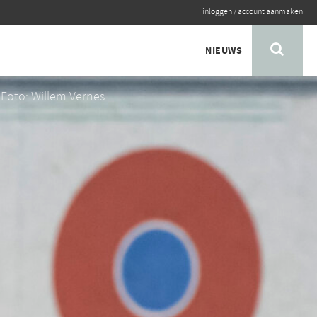
inloggen
/
account aanmaken
NIEUWS
Foto: Willem Vernes