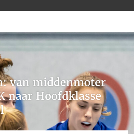
n: van middenmoter
K naar Hoofdklasse
l