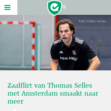
Foto: Willem Vernes
Zaalflirt van Thomas Selles
met Amsterdam smaakt naar
meer