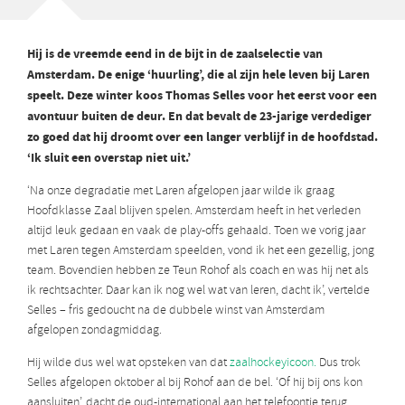
Hij is de vreemde eend in de bijt in de zaalselectie van
Amsterdam. De enige ‘huurling’, die al zijn hele leven bij Laren
speelt. Deze winter koos Thomas Selles voor het eerst voor een
avontuur buiten de deur. En dat bevalt de 23-jarige verdediger
zo goed dat hij droomt over een langer verblijf in de hoofdstad.
‘Ik sluit een overstap niet uit.’
‘Na onze degradatie met Laren afgelopen jaar wilde ik graag
Hoofdklasse Zaal blijven spelen. Amsterdam heeft in het verleden
altijd leuk gedaan en vaak de play-offs gehaald. Toen we vorig jaar
met Laren tegen Amsterdam speelden, vond ik het een gezellig, jong
team. Bovendien hebben ze Teun Rohof als coach en was hij net als
ik rechtsachter. Daar kan ik nog wel wat van leren, dacht ik’, vertelde
Selles – fris gedoucht na de dubbele winst van Amsterdam
afgelopen zondagmiddag.
Hij wilde dus wel wat opsteken van dat
zaalhockeyicoon.
Dus trok
Selles afgelopen oktober al bij Rohof aan de bel. ‘Of hij bij ons kon
aansluiten’, dacht de oud-international aan het telefoontje terug.