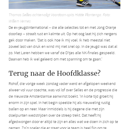
Thomas Selles achtervolgt Voordaan-spits Hidde Plantenga. Foto:
Willem Vernes
De ex-jeugdinternational – die alle selecties tot en met Jong Oranje
doorliep – straalt rust en kalmte uit. Op het oog laat hij zich nergens
gek door maken. ‘Dat is ook hoe ik mij voel. Ik heb meestal niet
zoveel last van druk en wind mij niet snel op. In de jeugd was dat al
zo. Met Laren hebben we vanaf de D’tjes alle NK-finales gespeeld.
Daarvan heb ik wel geleerd om met spanning om te gaan.’
Terug naar de Hoofdklasse?
Rohof, die vorige week zondag vader werd en afgelopen weekend
alweer vol vuur coachte, was vol lof over Selles en de progressie die
de nieuwste Amsterdamse aanwinst boekt. ‘In korte tijd groeit hij
enorm in zijn spel. In het begin speelde hij als nieuweling rustig
ballen op en neer. Maar inmiddels is hij degene die met zijn
doelpunten wedstrijden over de streep trekt. Dat heeft hij
afgedwongen door er altijd te zijn en alles wat we doen in zich op te
nemen. Zo’n speler die er staat voor je team is heel fijn om te