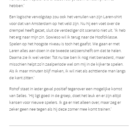
hebben.’
Een logische vervolgstap zou ook het verruilen van zijn Laren-shirt
voor dat van Amsterdam op het veld zijn. Nu hij een voet over de
drempel heeft gezet, sluit de verdediger dit scenario niet uit. ‘Ik heb
het erg naar mijn zin. Sowieso wil ik terug naar de Hoofdklasse.
Spelen op het hoogste niveau is toch het gaafst. We gaan er met
Laren alles aan doen in de tweede seizoenshelft om dat te halen.
Daarna zie ik wel verder. Tot nu toe ben ik nog niet benaderd, maar
misschien helpt zo’n zaalperiode wel om mij in de kijker te spelen.
Als ik maar minuten blijf maken, ik wil niet als achttiende man langs
de kant zitten.‘
Rohof staat in ieder geval positief tegenover een mogelijke komst
van Selles. ‘Hij ligt goed in de groep, doet het leuk en er zijn altijd
kansen voor nieuwe spelers. Ik ga er niet alleen over, maar zeg er
zeker geen nee tegen als hij deze zomer mee komt trainen.’