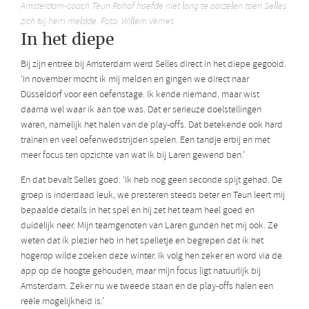
Amsterdam-coach Teun Rohof hoefde niet lang te aarzelen toen Selles
zich bij hem meldde. Foto: Willem Vernes
In het diepe
Bij zijn entree bij Amsterdam werd Selles direct in het diepe gegooid.
‘In november mocht ik mij melden en gingen we direct naar
Düsseldorf voor een oefenstage. Ik kende niemand, maar wist
daarna wel waar ik aan toe was. Dat er serieuze doelstellingen
waren, namelijk het halen van de play-offs. Dat betekende ook hard
trainen en veel oefenwedstrijden spelen. Een tandje erbij en met
meer focus ten opzichte van wat ik bij Laren gewend ben.’
En dat bevalt Selles goed. ‘Ik heb nog geen seconde spijt gehad. De
groep is inderdaad leuk, we presteren steeds beter en Teun leert mij
bepaalde details in het spel en hij zet het team heel goed en
duidelijk neer. Mijn teamgenoten van Laren gunden het mij ook. Ze
weten dat ik plezier heb in het spelletje en begrepen dat ik het
hogerop wilde zoeken deze winter. Ik volg hen zeker en word via de
app op de hoogte gehouden, maar mijn focus ligt natuurlijk bij
Amsterdam. Zeker nu we tweede staan en de play-offs halen een
reële mogelijkheid is.’