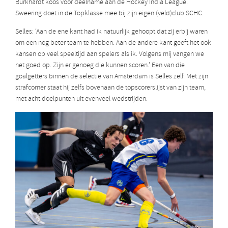
Burkhardt koos voor deelname aan de Hockey India League.
Sweering doet in de Topklasse mee bij zijn eigen (veld)club SCHC.
Selles: ‘Aan de ene kant had ik natuurlijk gehoopt dat zij erbij waren
om een nog beter team te hebben. Aan de andere kant geeft het ook
kansen op veel speeltijd aan spelers als ik. Volgens mij vangen we
het goed op. Zijn er genoeg die kunnen scoren.’ Een van die
goalgetters binnen de selectie van Amsterdam is Selles zelf. Met zijn
strafcorner staat hij zelfs bovenaan de topscorerslijst van zijn team,
met acht doelpunten uit evenveel wedstrijden.