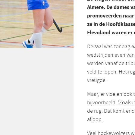
Almere. De dames va
promoveerden naar h
ze in de Hoofdklasse
Flevoland waren er 
De zaal was zondag a
wedstrijden even va
werden vanaf de tri
veld te lopen. Het reg
vreugde.
Maar, er vloeien ook
bijvoorbeeld. ‘Zoals
de rug. Dat komt er da
afloop.
Veel hockeyvolgers we