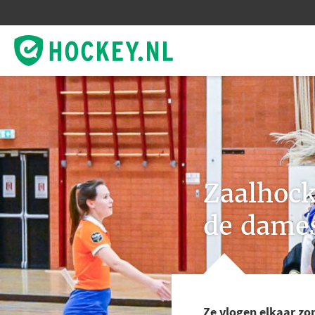
Zaalhock
de dames
Ze vlogen elkaar zo