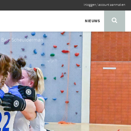
inloggen
/
account aanmaken
NIEUWS
: Bart Scheulderman