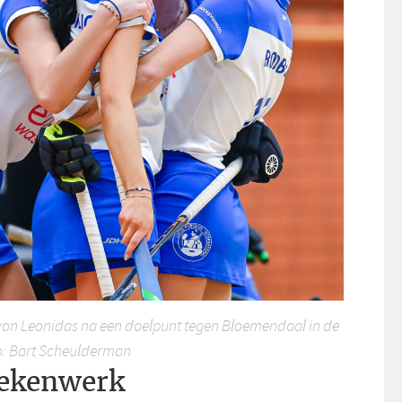
van Leonidas na een doelpunt tegen Bloemendaal in de
to: Bart Scheulderman
rekenwerk