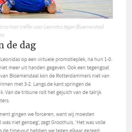
t na haar treffer voor Leonidas tegen Bloemendaal.
an
n de dag
 Leonidas op een virtuele promotieplek, na hun 1-0.
niet meer uit handen gegeven. Ook een tegengoal
l van Bloemendaal kon de Rotterdammers niet van
winnen met 3-2. Langs de kant springen de
. Van de tribune rolt het gejuich van de talrijk
ers.
ent gingen we forceren, want wij moesten
l was niet genoeg’, zegt Groothuis. ‘Het was volle
s de time-out hebben we tegen elkaar gezegd: