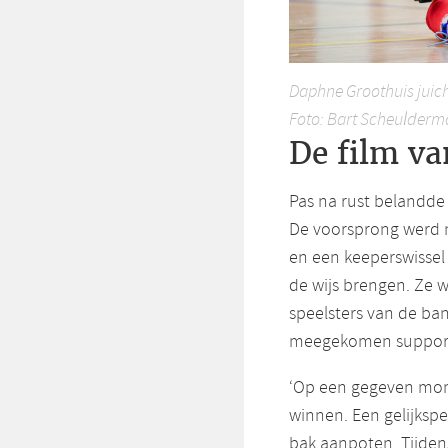
Daphne Groothuis juich
Foto: Bart Scheulderm
De film va
Pas na rust belandde
De voorsprong werd 
en een keeperswisse
de wijs brengen. Ze 
speelsters van de bank
meegekomen support
‘Op een gegeven mom
winnen. Een gelijkspe
bak aanpoten. Tijden