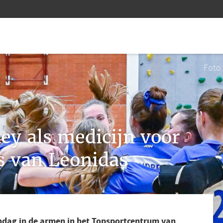
Foto
ey als medicijn voor
 van Leonidas
ndag in de armen in het Topsportcentrum van