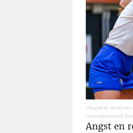
Vreugde bij de dames 
nacompetitie zaal. Fo
Angst en 