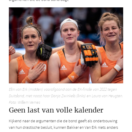
Elin van Erk (midden) voorafgaand aan de EK-finale van 2022 tegen
Duitsland, met naast haar Donja Zwinkels (links) en Laura van Heugten.
Foto: Willem Vernes
Geen last van volle kalender
Kijkend naar de argumenten die de bond geeft als onderbouwing
van hun drastische besluit, kunnen Bakker en Van Erk niets anders