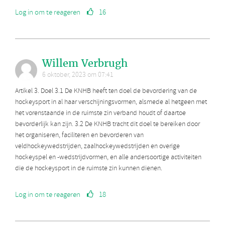
Log in om te reageren
16
Willem Verbrugh
6 oktober, 2023 om 07:41
Artikel 3. Doel 3.1 De KNHB heeft ten doel de bevordering van de
hockeysport in al haar verschijningsvormen, alsmede al hetgeen met
het vorenstaande in de ruimste zin verband houdt of daartoe
bevorderlijk kan zijn. 3.2 De KNHB tracht dit doel te bereiken door
het organiseren, faciliteren en bevorderen van
veldhockeywedstrijden, zaalhockeywedstrijden en overige
hockeyspel en -wedstrijdvormen, en alle andersoortige activiteiten
die de hockeysport in de ruimste zin kunnen dienen.
Log in om te reageren
18