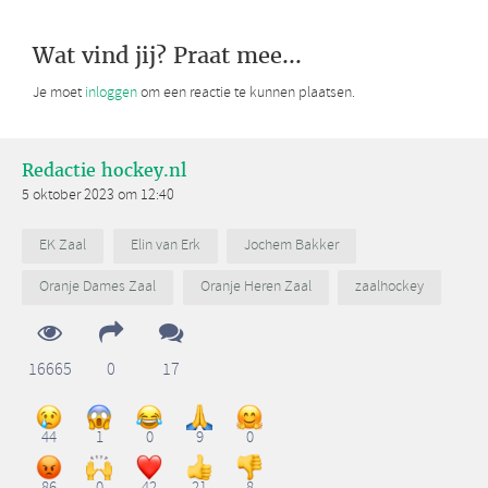
Wat vind jij? Praat mee...
Je moet
inloggen
om een reactie te kunnen plaatsen.
Redactie hockey.nl
5 oktober 2023 om 12:40
EK Zaal
Elin van Erk
Jochem Bakker
Oranje Dames Zaal
Oranje Heren Zaal
zaalhockey
16665
0
17
44
1
0
9
0