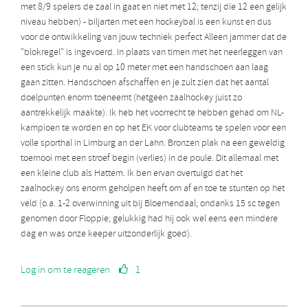
met 8/9 spelers de zaal in gaat en niet met 12; tenzij die 12 een gelijk
niveau hebben) - biljarten met een hockeybal is een kunst en dus
voor de ontwikkeling van jouw techniek perfect Alleen jammer dat de
"blokregel" is ingevoerd. In plaats van timen met het neerleggen van
een stick kun je nu al op 10 meter met een handschoen aan laag
gaan zitten. Handschoen afschaffen en je zult zien dat het aantal
doelpunten enorm toeneemt (hetgeen zaalhockey juist zo
aantrekkelijk maakte). Ik heb het voorrecht te hebben gehad om NL-
kampioen te worden en op het EK voor clubteams te spelen voor een
volle sporthal in Limburg an der Lahn. Bronzen plak na een geweldig
toernooi met een stroef begin (verlies) in de poule. Dit allemaal met
een kleine club als Hattem. Ik ben ervan overtuigd dat het
zaalhockey ons enorm geholpen heeft om af en toe te stunten op het
veld (o.a. 1-2 overwinning uit bij Bloemendaal; ondanks 15 sc tegen
genomen door Floppie; gelukkig had hij ook wel eens een mindere
dag en was onze keeper uitzonderlijk goed).
Log in om te reageren
1