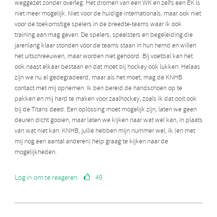
weggezet zonder overleg. Het dromen van een WK en zelfs een EK is
niet meer mogelijk. Niet voor de huidige internationals, maar ook niet
voor de toekomstige spelers in de breedte-teams waar ik ook
training aan mag geven. De spelers, speelsters en begeleiding die
jarenlang klaar stonden voor de teams staan in hun hemd en willen
het uitschreeuwen, maar worden niet gehoord. Bij voetbal kan het
ook naast elkaar bestaan en dat moet bij hockey ook lukken. Helaas
zijn we nu al gedegradeerd, maar als het moet, mag de KNHB
contact met mij opnemen. Ik ben bereid de handschoen op te
pakken en mij hard te maken voor zaalhockey, zoals ik dat ooit ook
bij de Titans deed. Een oplossing moet mogelijk zijn, laten we geen
deuren dicht gooien, maar laten we kijken naar wat wel kan, in plaats
van wat niet kan. KNHB, jullie hebben mijn nummer wel, ik (en met
mij nog een aantal anderen) help graag te kijken naar de
mogelijkheden.
Log in om te reageren
49