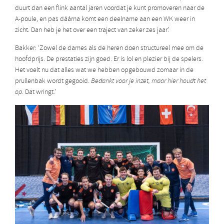
duurt dan een flink aantal jaren voordat je kunt promoveren naar de
A-poule, en pas dáárna komt een deelname aan een WK weer in
zicht. Dan heb je het over een traject van zeker zes jaar’.
Bakker: ‘Zowel de dames als de heren doen structureel mee om de
hoofdprijs. De prestaties zijn goed. Er is lol en plezier bij de spelers.
Het voelt nu dat alles wat we hebben opgebouwd zomaar in de
prullenbak wordt gegooid.
Bedankt voor je inzet, maar hier houdt het
op
. Dat wringt.’