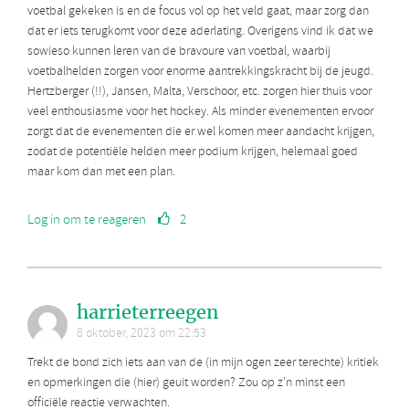
voetbal gekeken is en de focus vol op het veld gaat, maar zorg dan
dat er iets terugkomt voor deze aderlating. Overigens vind ik dat we
sowieso kunnen leren van de bravoure van voetbal, waarbij
voetbalhelden zorgen voor enorme aantrekkingskracht bij de jeugd.
Hertzberger (!!), Jansen, Malta, Verschoor, etc. zorgen hier thuis voor
veel enthousiasme voor het hockey. Als minder evenementen ervoor
zorgt dat de evenementen die er wel komen meer aandacht krijgen,
zodat de potentiële helden meer podium krijgen, helemaal goed
maar kom dan met een plan.
Log in om te reageren
2
harrieterreegen
8 oktober, 2023 om 22:53
Trekt de bond zich iets aan van de (in mijn ogen zeer terechte) kritiek
en opmerkingen die (hier) geuit worden? Zou op z'n minst een
officiële reactie verwachten.