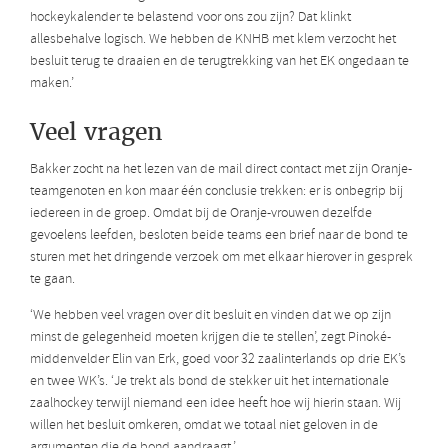
hockeykalender te belastend voor ons zou zijn? Dat klinkt
allesbehalve logisch. We hebben de KNHB met klem verzocht het
besluit terug te draaien en de terugtrekking van het EK ongedaan te
maken.’
Veel vragen
Bakker zocht na het lezen van de mail direct contact met zijn Oranje-
teamgenoten en kon maar één conclusie trekken: er is onbegrip bij
iedereen in de groep. Omdat bij de Oranje-vrouwen dezelfde
gevoelens leefden, besloten beide teams een brief naar de bond te
sturen met het dringende verzoek om met elkaar hierover in gesprek
te gaan.
‘We hebben veel vragen over dit besluit en vinden dat we op zijn
minst de gelegenheid moeten krijgen die te stellen’, zegt Pinoké-
middenvelder Elin van Erk, goed voor 32 zaalinterlands op drie EK’s
en twee WK’s. ‘Je trekt als bond de stekker uit het internationale
zaalhockey terwijl niemand een idee heeft hoe wij hierin staan. Wij
willen het besluit omkeren, omdat we totaal niet geloven in de
argumenten die de bond aandraagt.’