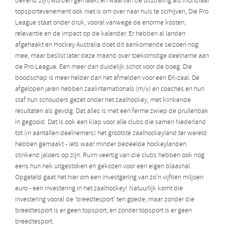
bekend zijn/worden gemaakt en waarvan de uitstraling als mondiaal
topsportevenement ook niet is om over naar huis te scrhijven, Die Pro
League staat onder druk, vooral vanwege de enorme kosten,
relevantie en de impact op de kalender. Er hebben al landen
afgehaakt en Hockey Australia doet dit aankomende seizoen nog
mee, maar beslist later deze maand over toekomstige deelname aan
de Pro League. Een meer dan duidelijk schot voor de boeg. Die
boodschap is meer helder dan het afmelden voor een EK-zaal. De
afgelopen jaren hebben zaalinternationals (m/v) en coaches en hun
staf hun schouders gezet onder het zaalhockey, met klinkende
resultaten als gevolg. Dat alles is met een ferme zwiep de prullenbak
in gegooid. Dat is ook een klap voor alle clubs die samen Nederland
tot (in aantallen deelnemers) het grootste zaalhockeyland ter wereld
hebben gemaakt - iets waar minder bedeelde hockeylanden
stinkend jaloers op zijn. Ruim veertig van die clubs hebben ook nog
eens hun nek uitgestoken en gekozen voor een eigen blaashal.
Opgeteld gaat het hier om een investgering van zo'n vijftien miljoen
euro - een investering in het zaalhockey! Natuurlijk komt die
investering vooral de 'breedtesport' ten goede, maar zonder die
breedtesport is er geen topsport, en zonder topsport is er geen
breedtesport.