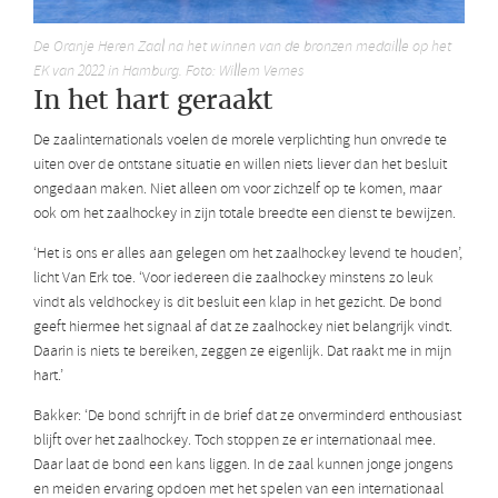
De Oranje Heren Zaal na het winnen van de bronzen medaille op het
EK van 2022 in Hamburg. Foto: Willem Vernes
In het hart geraakt
De zaalinternationals voelen de morele verplichting hun onvrede te
uiten over de ontstane situatie en willen niets liever dan het besluit
ongedaan maken. Niet alleen om voor zichzelf op te komen, maar
ook om het zaalhockey in zijn totale breedte een dienst te bewijzen.
‘Het is ons er alles aan gelegen om het zaalhockey levend te houden’,
licht Van Erk toe. ‘Voor iedereen die zaalhockey minstens zo leuk
vindt als veldhockey is dit besluit een klap in het gezicht. De bond
geeft hiermee het signaal af dat ze zaalhockey niet belangrijk vindt.
Daarin is niets te bereiken, zeggen ze eigenlijk. Dat raakt me in mijn
hart.’
Bakker: ‘De bond schrijft in de brief dat ze onverminderd enthousiast
blijft over het zaalhockey. Toch stoppen ze er internationaal mee.
Daar laat de bond een kans liggen. In de zaal kunnen jonge jongens
en meiden ervaring opdoen met het spelen van een internationaal