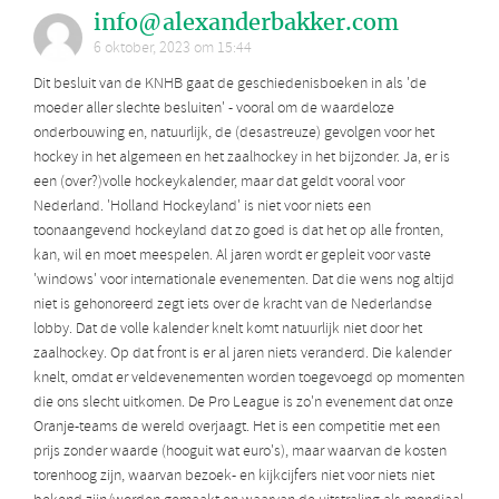
info@alexanderbakker.com
6 oktober, 2023 om 15:44
Dit besluit van de KNHB gaat de geschiedenisboeken in als 'de
moeder aller slechte besluiten' - vooral om de waardeloze
onderbouwing en, natuurlijk, de (desastreuze) gevolgen voor het
hockey in het algemeen en het zaalhockey in het bijzonder. Ja, er is
een (over?)volle hockeykalender, maar dat geldt vooral voor
Nederland. 'Holland Hockeyland' is niet voor niets een
toonaangevend hockeyland dat zo goed is dat het op alle fronten,
kan, wil en moet meespelen. Al jaren wordt er gepleit voor vaste
'windows' voor internationale evenementen. Dat die wens nog altijd
niet is gehonoreerd zegt iets over de kracht van de Nederlandse
lobby. Dat de volle kalender knelt komt natuurlijk niet door het
zaalhockey. Op dat front is er al jaren niets veranderd. Die kalender
knelt, omdat er veldevenementen worden toegevoegd op momenten
die ons slecht uitkomen. De Pro League is zo'n evenement dat onze
Oranje-teams de wereld overjaagt. Het is een competitie met een
prijs zonder waarde (hooguit wat euro's), maar waarvan de kosten
torenhoog zijn, waarvan bezoek- en kijkcijfers niet voor niets niet