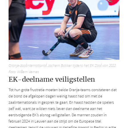
Oranje-zaalinternational Jochem Bakker tijdens het EK Zaal van 2022.
Foto: Willem Vernes
EK-deelname veiligstellen
Tot hun grote frustratie moeten beide Oranje-teams constateren dat
de bond de afgelopen dagen weinig haast had om met de
zaalinternationals in gesprek te gaan. En haast hadden de spelers
zelf wél, want ze wilden niets liever dan deelname aan het
eerstvolgende EK’s alsnog veiligstellen. De mannen zouden in
februari 2024 in Leuven aan de strijd om de Europese titel
deelnemen, terwijl de vrouwen in dezelfde maand in Berlijn in actie