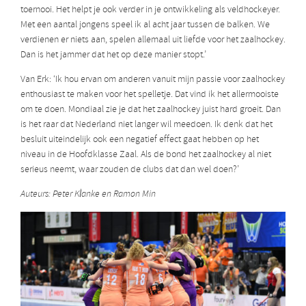
toernooi. Het helpt je ook verder in je ontwikkeling als veldhockeyer.
Met een aantal jongens speel ik al acht jaar tussen de balken. We
verdienen er niets aan, spelen allemaal uit liefde voor het zaalhockey.
Dan is het jammer dat het op deze manier stopt.’
Van Erk: ‘Ik hou ervan om anderen vanuit mijn passie voor zaalhockey
enthousiast te maken voor het spelletje. Dat vind ik het allermooiste
om te doen. Mondiaal zie je dat het zaalhockey juist hard groeit. Dan
is het raar dat Nederland niet langer wil meedoen. Ik denk dat het
besluit uiteindelijk ook een negatief effect gaat hebben op het
niveau in de Hoofdklasse Zaal. Als de bond het zaalhockey al niet
serieus neemt, waar zouden de clubs dat dan wel doen?’
Auteurs: Peter Klanke en Ramon Min