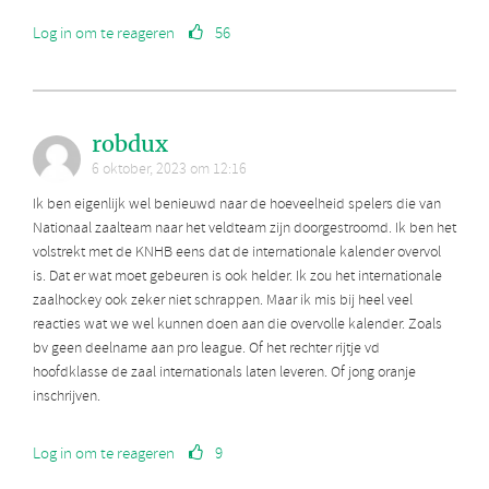
Log in om te reageren
56
robdux
6 oktober, 2023 om 12:16
Ik ben eigenlijk wel benieuwd naar de hoeveelheid spelers die van
Nationaal zaalteam naar het veldteam zijn doorgestroomd. Ik ben het
volstrekt met de KNHB eens dat de internationale kalender overvol
is. Dat er wat moet gebeuren is ook helder. Ik zou het internationale
zaalhockey ook zeker niet schrappen. Maar ik mis bij heel veel
reacties wat we wel kunnen doen aan die overvolle kalender. Zoals
bv geen deelname aan pro league. Of het rechter rijtje vd
hoofdklasse de zaal internationals laten leveren. Of jong oranje
inschrijven.
Log in om te reageren
9