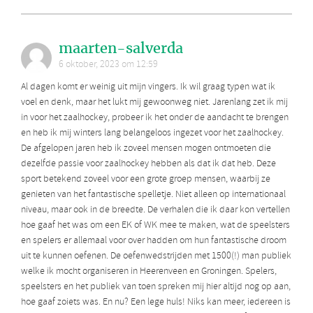
maarten-salverda
6 oktober, 2023 om 12:59
Al dagen komt er weinig uit mijn vingers. Ik wil graag typen wat ik
voel en denk, maar het lukt mij gewoonweg niet. Jarenlang zet ik mij
in voor het zaalhockey, probeer ik het onder de aandacht te brengen
en heb ik mij winters lang belangeloos ingezet voor het zaalhockey.
De afgelopen jaren heb ik zoveel mensen mogen ontmoeten die
dezelfde passie voor zaalhockey hebben als dat ik dat heb. Deze
sport betekend zoveel voor een grote groep mensen, waarbij ze
genieten van het fantastische spelletje. Niet alleen op internationaal
niveau, maar ook in de breedte. De verhalen die ik daar kon vertellen
hoe gaaf het was om een EK of WK mee te maken, wat de speelsters
en spelers er allemaal voor over hadden om hun fantastische droom
uit te kunnen oefenen. De oefenwedstrijden met 1500(!) man publiek
welke ik mocht organiseren in Heerenveen en Groningen. Spelers,
speelsters en het publiek van toen spreken mij hier altijd nog op aan,
hoe gaaf zoiets was. En nu? Een lege huls! Niks kan meer, iedereen is