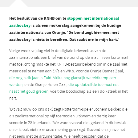
Het besluit van de KNHB om te
stoppen met internationaal
zaalhockey
is als een mokerslag aangekomen bij de huidige
zaalinternationals van Oranje. ‘De bond zegt hiermee: met
zaalhockey is niets te bereiken. Dat raakt me in mijn hart.’
Vorige week vrijdag viel in de digitale brievenbus van de
zaalinternationals een brief van de bond op de mat. In een korte mail
met toelichting maakte het KNHB-bestuur bekend om in de zaal niet
meer deel te nemen aan EK’s en WK’s. Voor de Oranje Dames Zaal,
die begin dit jaar in Zuid-Afrika nog glansrijk wereldkampioen
werden
, en de Oranje Heren Zaal,
die op datzelfde toernooi net
naast het goud grepen
, voelt die boodschap als een dolksteek in het
hart.
‘Dit valt rauw op ons dak’, zegt Rotterdam-speler Jochem Bakker, die
als zaalinternational op vijf toernooien uitkwam en dertig keer
scoorde in 28 interlands. ‘We waren vooraf niet gekend in dit besluit
en er is ook niet naar onze mening gevraagd. Bovendien zijn we het
niet eens met de argumentatie. Wie heeft besloten dat de