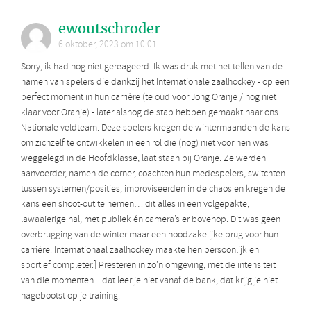
ewoutschroder
6 oktober, 2023 om 10:01
Sorry, ik had nog niet gereageerd. Ik was druk met het tellen van de
namen van spelers die dankzij het Internationale zaalhockey - op een
perfect moment in hun carrière (te oud voor Jong Oranje / nog niet
klaar voor Oranje) - later alsnog de stap hebben gemaakt naar ons
Nationale veldteam. Deze spelers kregen de wintermaanden de kans
om zichzelf te ontwikkelen in een rol die (nog) niet voor hen was
weggelegd in de Hoofdklasse, laat staan bij Oranje. Ze werden
aanvoerder, namen de corner, coachten hun medespelers, switchten
tussen systemen/posities, improviseerden in de chaos en kregen de
kans een shoot-out te nemen… dit alles in een volgepakte,
lawaaierige hal, met publiek én camera’s er bovenop. Dit was geen
overbrugging van de winter maar een noodzakelijke brug voor hun
carrière. Internationaal zaalhockey maakte hen persoonlijk en
sportief completer.] Presteren in zo’n omgeving, met de intensiteit
van die momenten... dat leer je niet vanaf de bank, dat krijg je niet
nagebootst op je training.