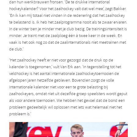
dan hun wenkbrauwen fronsen. ‘De te drukke international
hockeykalender? Voor het zaalhockey valt dat wel mee’, zegt Bakker.
‘En ik kan mij totaal niet vinden in de redenering dat het zaalhockey
te belastend is. Ik heb het zaalprogramma nooit als te zwaar ervaren.
In de winter ben je minder met je club bezig. De trainingsintensiteit is
minder. Je traint met de zaalploeg één à twee keer in de week. En
vaak is het ook nog zo dat de zaalinternationals niet meetrainen met
de club.’
‘Het zaalhockey heeft er niet voor gezorgd dat de druk op de
kalender is toegenomen,’ vult Van Erk aan. ‘In tegenstelling tot het
veldhockey is het aantal internationale zaalhockeytoernooien de
afgelopen jaren hetzelfde gebleven. Bovendien zorgt de volle
internationale kalender niet voor een te grote belasting bij
zaalhockeyers, omdat niet uit dezelfde groep speelsters wordt geput
als voor andere toernooien. We hebben het gevoel dat de bond een
probleem gedeeltelijk wil oplossen met iets wat helemaal niet het
probleem ís.’