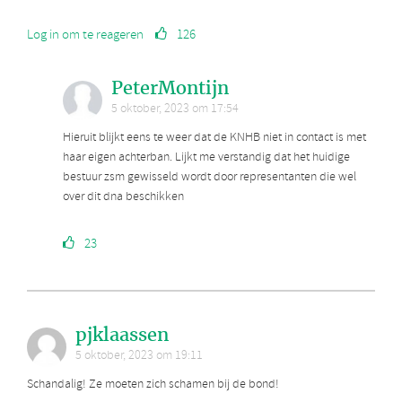
Log in om te reageren
126
PeterMontijn
5 oktober, 2023 om 17:54
Hieruit blijkt eens te weer dat de KNHB niet in contact is met
haar eigen achterban. Lijkt me verstandig dat het huidige
bestuur zsm gewisseld wordt door representanten die wel
over dit dna beschikken
23
pjklaassen
5 oktober, 2023 om 19:11
Schandalig! Ze moeten zich schamen bij de bond!