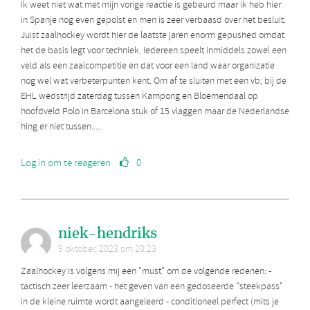
Ik weet niet wat met mijn vorige reactie is gebeurd maar ik heb hier
in Spanje nog even gepolst en men is zeer verbaasd over het besluit.
Juist zaalhockey wordt hier de laatste jaren enorm gepushed omdat
het de basis legt voor techniek. Iedereen speelt inmiddels zowel een
veld als een zaalcompetitie en dat voor een land waar organizatie
nog wel wat verbeterpunten kent. Om af te sluiten met een vb; bij de
EHL wedstrijd zaterdag tussen Kampong en Bloemendaal op
hoofdveld Polo in Barcelona stuk of 15 vlaggen maar de Nederlandse
hing er niet tussen.....
Log in om te reageren
0
niek-hendriks
9 oktober, 2023 om 20:23
Zaalhockey is volgens mij een "must" om de volgende redenen: -
tactisch zeer leerzaam - het geven van een gedoseerde "steekpass"
in de kleine ruimte wordt aangeleerd - conditioneel perfect (mits je