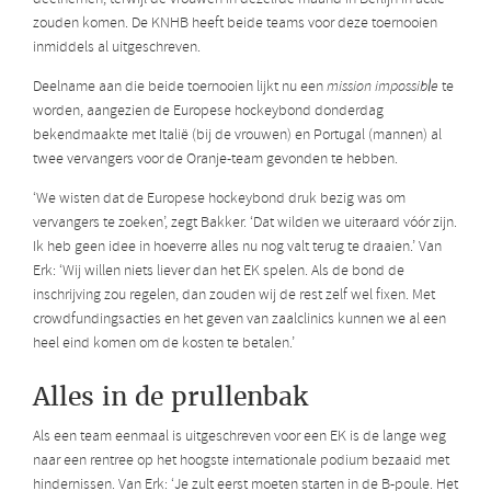
zouden komen. De KNHB heeft beide teams voor deze toernooien
inmiddels al uitgeschreven.
Deelname aan die beide toernooien lijkt nu een
mission impossible
te
worden, aangezien de Europese hockeybond donderdag
bekendmaakte met Italië (bij de vrouwen) en Portugal (mannen) al
twee vervangers voor de Oranje-team gevonden te hebben.
‘We wisten dat de Europese hockeybond druk bezig was om
vervangers te zoeken’, zegt Bakker. ‘Dat wilden we uiteraard vóór zijn.
Ik heb geen idee in hoeverre alles nu nog valt terug te draaien.’ Van
Erk: ‘Wij willen niets liever dan het EK spelen. Als de bond de
inschrijving zou regelen, dan zouden wij de rest zelf wel fixen. Met
crowdfundingsacties en het geven van zaalclinics kunnen we al een
heel eind komen om de kosten te betalen.’
Alles in de prullenbak
Als een team eenmaal is uitgeschreven voor een EK is de lange weg
naar een rentree op het hoogste internationale podium bezaaid met
hindernissen. Van Erk: ‘Je zult eerst moeten starten in de B-poule. Het