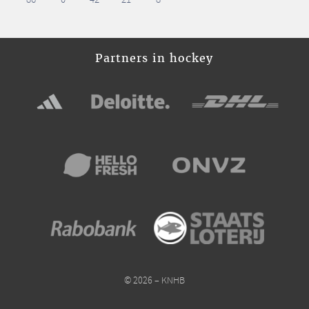
86
0
42
21
8
Partners in hockey
© 2026 – KNHB