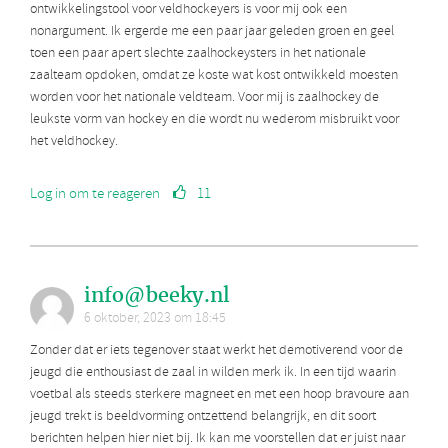
ontwikkelingstool voor veldhockeyers is voor mij ook een
nonargument. Ik ergerde me een paar jaar geleden groen en geel
toen een paar apert slechte zaalhockeysters in het nationale
zaalteam opdoken, omdat ze koste wat kost ontwikkeld moesten
worden voor het nationale veldteam. Voor mij is zaalhockey de
leukste vorm van hockey en die wordt nu wederom misbruikt voor
het veldhockey.
Log in om te reageren
11
info@beeky.nl
6 oktober, 2023 om 18:45
Zonder dat er iets tegenover staat werkt het demotiverend voor de
jeugd die enthousiast de zaal in wilden merk ik. In een tijd waarin
voetbal als steeds sterkere magneet en met een hoop bravoure aan
jeugd trekt is beeldvorming ontzettend belangrijk, en dit soort
berichten helpen hier niet bij. Ik kan me voorstellen dat er juist naar