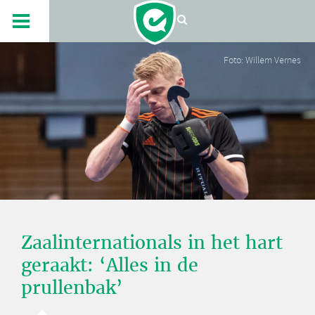
Foto: Willem Vernes
Zaalinternationals in het hart
geraakt: ‘Alles in de
prullenbak’