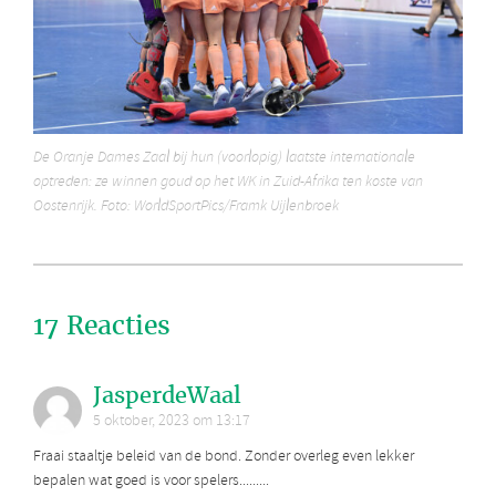
De Oranje Dames Zaal bij hun (voorlopig) laatste internationale
optreden: ze winnen goud op het WK in Zuid-Afrika ten koste van
Oostenrijk. Foto: WorldSportPics/Framk Uijlenbroek
17 Reacties
JasperdeWaal
5 oktober, 2023 om 13:17
Fraai staaltje beleid van de bond. Zonder overleg even lekker
bepalen wat goed is voor spelers.........