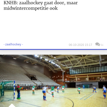
KNHB: zaalhockey gaat door, maar
midwintercompetitie ook
- zaalhockey -
06-10-2020 15:17
34