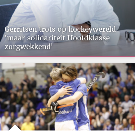
Gerritsen trots op hockeywereld
'maar solidariteit Hoofdklasse
zorgwekkend'