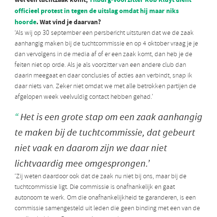
officieel protest in tegen de uitslag omdat hij maar niks
hoorde
. Wat vind je daarvan?
‘Als wij op 30 september een persbericht uitsturen dat we de zaak
aanhangig maken bij de tuchtcommissie en op 4 oktober vraag je je
dan vervolgens in de media af of er een zaak komt, dan heb je de
feiten niet op orde. Als je als voorzitter van een andere club dan
daarin meegaat en daar conclusies of acties aan verbindt, snap ik
daar niets van. Zeker niet omdat we met alle betrokken partijen de
afgelopen week veelvuldig contact hebben gehad.’
Het is een grote stap om een zaak aanhangig
te maken bij de tuchtcommissie, dat gebeurt
niet vaak en daarom zijn we daar niet
lichtvaardig mee omgesprongen.’
‘Zij weten daardoor ook dat de zaak nu niet bij ons, maar bij de
tuchtcommissie ligt. Die commissie is onafhankelijk en gaat
autonoom te werk. Om die onafhankelijkheid te garanderen, is een
commissie samengesteld uit leden die geen binding met een van de