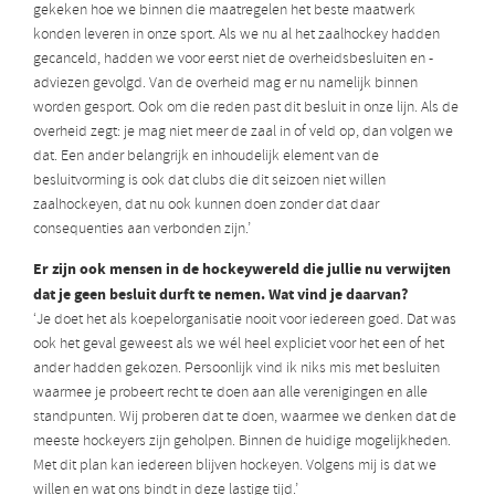
gekeken hoe we binnen die maatregelen het beste maatwerk
konden leveren in onze sport. Als we nu al het zaalhockey hadden
gecanceld, hadden we voor eerst niet de overheidsbesluiten en -
adviezen gevolgd. Van de overheid mag er nu namelijk binnen
worden gesport. Ook om die reden past dit besluit in onze lijn. Als de
overheid zegt: je mag niet meer de zaal in of veld op, dan volgen we
dat. Een ander belangrijk en inhoudelijk element van de
besluitvorming is ook dat clubs die dit seizoen niet willen
zaalhockeyen, dat nu ook kunnen doen zonder dat daar
consequenties aan verbonden zijn.’
Er zijn ook mensen in de hockeywereld die jullie nu verwijten
dat je geen besluit durft te nemen. Wat vind je daarvan?
‘Je doet het als koepelorganisatie nooit voor iedereen goed. Dat was
ook het geval geweest als we wél heel expliciet voor het een of het
ander hadden gekozen. Persoonlijk vind ik niks mis met besluiten
waarmee je probeert recht te doen aan alle verenigingen en alle
standpunten. Wij proberen dat te doen, waarmee we denken dat de
meeste hockeyers zijn geholpen. Binnen de huidige mogelijkheden.
Met dit plan kan iedereen blijven hockeyen. Volgens mij is dat we
willen en wat ons bindt in deze lastige tijd.’