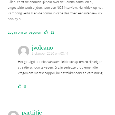
lullen. Eerst de onduidelijkheid over de Corona aantallen bij
uitgestelde wedstrijden, toen een NOS interview. Nu kritiek op het
Kampong verhaal en de communicatie daarover, een interview op
hockey.nl
Log in om te reageren
12
jvolcano
8 oktober, 2020 om 03:44
Het getuigd idd niet van sterk leiderschap om zo zijn eigen
straatje schoon te vegen. Er zijn serieuze problemen die
vragen om maatschappelijke betrokkenheid en verbinding.
8
partijtje