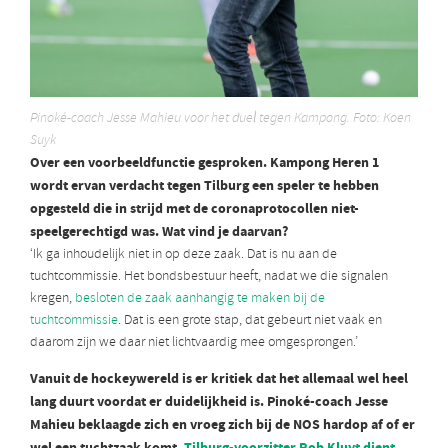
Pinoké-coach Jesse Mahieu voor het duel tegen Kampong. Foto: Koen
Suyk
Over een voorbeeldfunctie gesproken. Kampong Heren 1
wordt ervan verdacht tegen Tilburg een speler te hebben
opgesteld die in strijd met de coronaprotocollen niet-
speelgerechtigd was. Wat vind je daarvan?
‘Ik ga inhoudelijk niet in op deze zaak. Dat is nu aan de
tuchtcommissie. Het bondsbestuur heeft, nadat we die signalen
kregen,
besloten de zaak aanhangig te maken bij de
tuchtcommissie
. Dat is een grote stap, dat gebeurt niet vaak en
daarom zijn we daar niet lichtvaardig mee omgesprongen.’
Vanuit de hockeywereld is er kritiek dat het allemaal wel heel
lang duurt voordat er duidelijkheid is. Pinoké-coach Jesse
Mahieu beklaagde zich en vroeg zich bij de NOS hardop af of er
wel een tuchtzaak komt,
Tilburg-voorzitter Rob Kluyt dient