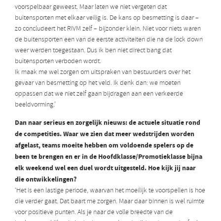
voorspelbaar geweest. Maar laten we niet vergeten dat
buitensporten met elkaar veilig is. De kans op besmetting is daar –
zo concludeert het RIVM zelf – bijzonder klein. Niet voor niets waren
de buitensporten een van de eerste activiteiten die na de lock down
weer werden toegestaan. Dus ik ben niet direct bang dat
buitensporten verboden wordt.
Ik maak me wel zorgen om uitspraken van bestuurders over het
gevaar van besmetting op het veld. Ik denk dan: we moeten
oppassen dat we niet zelf gaan bijdragen aan een verkeerde
beeldvorming.’
Dan naar serieus en zorgelijk nieuws: de actuele situatie rond
de competities. Waar we zien dat meer wedstrijden worden
afgelast, teams moeite hebben om voldoende spelers op de
been te brengen en er in de Hoofdklasse/Promotieklasse bijna
elk weekend wel een duel wordt uitgesteld. Hoe kijk jij naar
die ontwikkelingen?
‘Het is een lastige periode, waarvan het moeilijk te voorspellen is hoe
die verder gaat. Dat baart me zorgen. Maar daar binnen is wel ruimte
voor positieve punten. Als je naar de volle breedte van de