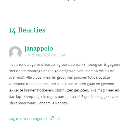
14 Reacties
janappelo
7 oktober, 2020 om 17:46
Het is ronduit gênant hoe zo'n grote club als kampong om is gegaan
met de de maatregelen die gelden(zowel vanuit de KNHB als de
overheid). Alle clubs, klein en groot, van junioren tot de oudste
veteranen doen hun best om alles door te laten gaan en gewoon
lekker te kunnen hockeyen. Clubhuizen gesloten, niks mag meer en
dan lapt Kampong alle regels aan zijn laars! Eigen belang gaat voor
blijkt maar weer! Schaam je kapot!!!
Log in om te reageren
34