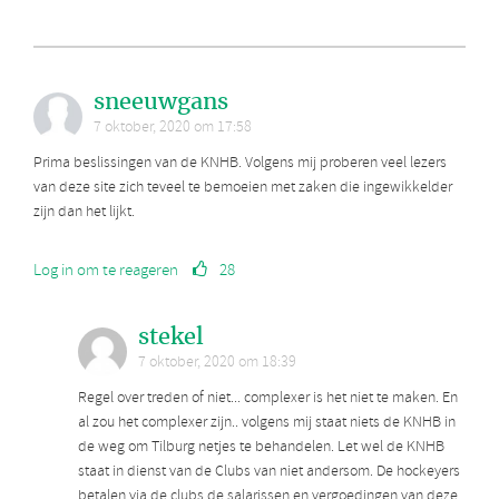
sneeuwgans
7 oktober, 2020 om 17:58
Prima beslissingen van de KNHB. Volgens mij proberen veel lezers
van deze site zich teveel te bemoeien met zaken die ingewikkelder
zijn dan het lijkt.
Log in om te reageren
28
stekel
7 oktober, 2020 om 18:39
Regel over treden of niet... complexer is het niet te maken. En
al zou het complexer zijn.. volgens mij staat niets de KNHB in
de weg om Tilburg netjes te behandelen. Let wel de KNHB
staat in dienst van de Clubs van niet andersom. De hockeyers
betalen via de clubs de salarissen en vergoedingen van deze