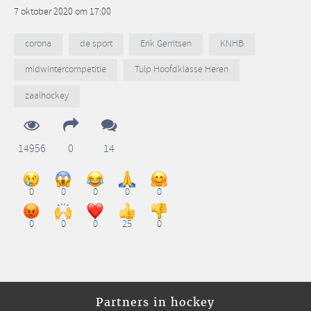
7 oktober 2020 om 17:00
corona
de sport
Erik Gerritsen
KNHB
midwintercompetitie
Tulp Hoofdklasse Heren
zaalhockey
14956
0
14
0
0
0
0
0
0
0
0
25
0
Partners in hockey