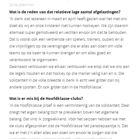
Scheulderman
Wat is de reden van dat relatieve lage aantal afgelastingen?
‘Ik denk dat iedereen in maart en april heeft gezien wat het met ons
doet als wij en onze kinderen niet kunnen hockeyen. We zijn daarom
allemaal super gemotiveerd en vechten ervoor om dat te behouden.
Dat is vooral ook een verdienste van spelers, trainers, ouders en al
die vrijwilligers op de verenigingen die er alles aan doen om volle
teams op de been te kunnen brengen en om alles goed en
verantwoord te organiseren.
Daarnaast vertrouwen we elkaar, vertrouwen we erop dat we ons aan
de regels houden en dat hockey op die manier veilig kan en is. Die
solidariteit in de volle breedte is denk ik echt veel groter dan bij
andere sporten. En ook groter dan in de Hoofdklasse.’
Wat is er mis bij de Hoofdklasse-clubs?
‘In de Hoofdklasse proef ik een vermindering van de solidariteit. Daar
dreigt het eigen belang toch te prevaleren boven het algemene
belang. Dat vind ik zorgwekkend. Vóór het seizoen hebben we met
de clubs afgesproken dat de Hoofdklasse het paradepaardje is. Dat
we er met z’n allen alles aan doen om ervoor te zorgen dat die