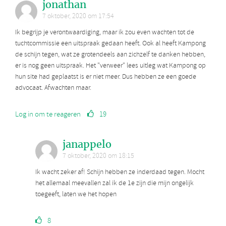
jonathan
7 oktober, 2020 om 17:54
Ik begrijp je verontwaardiging, maar ik zou even wachten tot de
tuchtcommissie een uitspraak gedaan heeft. Ook al heeft Kampong
de schijn tegen, wat ze grotendeels aan zichzelf te danken hebben,
er is nog geen uitspraak. Het "verweer" lees uitleg wat Kampong op
hun site had geplaatst is er niet meer. Dus hebben ze een goede
advocaat. Afwachten maar.
Log in om te reageren
19
janappelo
7 oktober, 2020 om 18:15
Ik wacht zeker af! Schijn hebben ze inderdaad tegen. Mocht
het allemaal meevallen zal ik de 1e zijn die mijn ongelijk
toegeeft, laten we het hopen
8