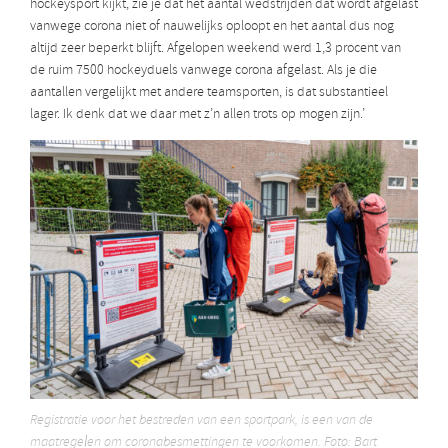
hockeysport kijkt, zie je dat het aantal wedstrijden dat wordt afgelast
vanwege corona niet of nauwelijks oploopt en het aantal dus nog
altijd zeer beperkt blijft. Afgelopen weekend werd 1,3 procent van
de ruim 7500 hockeyduels vanwege corona afgelast. Als je die
aantallen vergelijkt met andere teamsporten, is dat substantieel
lager. Ik denk dat we daar met z’n allen trots op mogen zijn.’
Registratie voor het bestreden van een sportpark, is een van de
maatregelen om coronabesmettingen te voorkomen. Foto: Bart