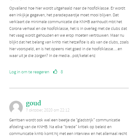
Opvallend hoe hier wordt uitgehaald naar de hoofdklasse. Er wordt
een inkijkje gegeven, het paradepaardje moet mooi blijven. Dat
verklaart de minimale communicatie die KNHB aanhoudt mbt het
Corona verhaal en de hoofdklasse, het is in overleg met de clubs dat
het vaag wordt gehouden en we erop moeten vertrouwen. Maar nu
blijkt dat het belang van knhb niet hetzelfde is als van de clubs, zoals
hier voorspeld, en is het opeens niet goed in de hoofdklasse.....en
waar uit je die zorgen? In de media...pot/ketel enz
Log in om te reageren
8
goud
7 oktober, 2020 om 22:12
Gerritsen wordt ook wel een beetje de “gladstrijk” communicatie
afdeling van de KNHB. Na elke “brede” kritiek op beleid en
communicatie knhb komt hij met een interview en het allemaal recht