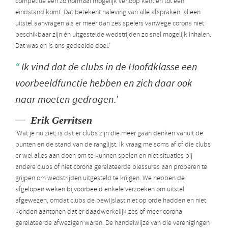
competitie een zo normaal mogelijk verloop kent en tot een
eindstand komt. Dat betekent naleving van alle afspraken, alleen
uitstel aanvragen als er meer dan zes spelers vanwege corona niet
beschikbaar zijn én uitgestelde wedstrijden zo snel mogelijk inhalen.
Dat was en is ons gedeelde doel.’
Ik vind dat de clubs in de Hoofdklasse een
voorbeeldfunctie hebben en zich daar ook
naar moeten gedragen.’
Erik Gerritsen
‘Wat je nu ziet, is dat er clubs zijn die meer gaan denken vanuit de
punten en de stand van de ranglijst. Ik vraag me soms af of die clubs
er wel alles aan doen om te kunnen spelen en niet situaties bij
andere clubs of niet corona gerelateerde blessures aan proberen te
grijpen om wedstrijden uitgesteld te krijgen. We hebben de
afgelopen weken bijvoorbeeld enkele verzoeken om uitstel
afgewezen, omdat clubs de bewijslast niet op orde hadden en niet
konden aantonen dat er daadwerkelijk zes of meer corona
gerelateerde afwezigen waren. De handelwijze van die verenigingen