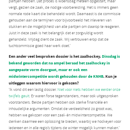
partijen hebben. Dat proces is woensdag meteen opgestart, maar
vergt, gezien de zaak, de nodige voorbereiding. Het is immers geen
normale rode kaart die behandeld wordt. Daarnaast is de commissie
gehouden aan de termijnen voor bijvoorbeeld het inleveren van
stukken en de mogelijkheid van alle partijen om daarop te reageren.
Juist in deze zaak is het belangrijk dat er zorgvuldig wordt
gehandeld. Vrijdag dient de zaak. Wij vertrouwen erop dat de
tuchtcommissie goed haar werk doet.’
Een ander veel besproken dossier is het zaalhockey.
Dinsdag is
bekend geworden dat na ampel beraad het zaalhockey in
aangepaste vorm doorgaat, maar er ook een
midwintercompetitie wordt gehouden door de KNHB
. Kun je
uitleggen waarom hiervoor is gekozen?
‘Ik vond dit een lastig dossier.
Niet voor niets hebben we eerder onze
twijfels geuit
. Er waren forse tegenstanders, maar ook uitgesproken
voorstanders. Beide partijen hebben ook sterke financiële en
inhoudelijke argumenten. Omdat de verdeeldheid zo groot was,
hebben we gekozen voor een zaal- én midwintercompetitie. We
denken daarmee een oplossing te bieden, waarbij we hockeyen voor
iedereen en in alle regio’s tijdens de winter mogelijk kunnen maken.’