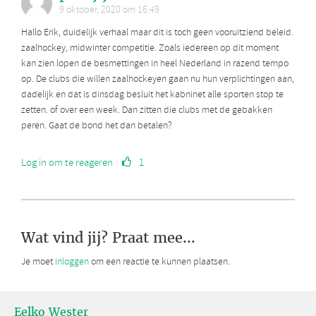
9 oktober, 2020 om 16:49
Hallo Erik, duidelijk verhaal maar dit is toch geen vooruitziend beleid.
zaalhockey, midwinter competitie. Zoals iedereen op dit moment
kan zien lopen de besmettingen in heel Nederland in razend tempo
op. De clubs die willen zaalhockeyen gaan nu hun verplichtingen aan,
dadelijk en dat is dinsdag besluit het kabninet alle sporten stop te
zetten. of over een week. Dan zitten die clubs met de gebakken
peren. Gaat de bond het dan betalen?
Log in om te reageren
1
Wat vind jij? Praat mee...
Je moet
inloggen
om een reactie te kunnen plaatsen.
Eelko Wester