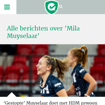
Alle berichten over 'Mila
Muyselaar'
‘Gestopte’ Muyselaar doet met HDM gewoon