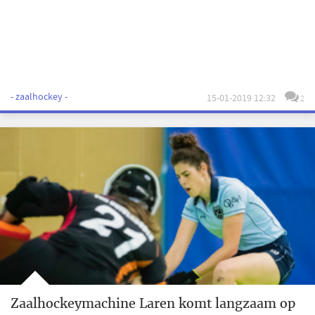
- zaalhockey -
15-01-2019 12:32
2
Zaalhockeymachine Laren komt langzaam op