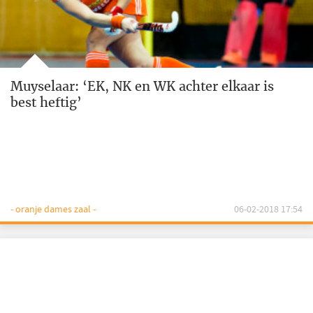
Muyselaar: ‘EK, NK en WK achter elkaar is
best heftig’
- oranje dames zaal -
06-02-2018 17:54