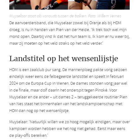
Muyselaar staat als vanouds tussen de balken. Foto: Willem Vernes
De aanvoerdersband, die Muyselaar zowel bij Oranje als bij HDM
droeg, is nu in handen van Pien van der Heide. ‘Ik trek toch wel mijn
mond open. Daarbij vind ik dat het hun team is. Ik kom er nu weer bij,
maar zij moeten op het veld straks op het veld verder.’
Landstitel op het wensenlijstje
HDM is een zaalclub pur sang. De mannenploeg pakte vorig seizoen
eindelijk weer eens de felbegeerde landstitel en speelt in februari
2024 om de Europa Cup in Wenen. De dames stonden vorig jaar wel
in de finale, maar dolf daarin het onderspit tegen Pinoké. Voor
Muyselaar en de ander – uit dames 2 – teruggekeerde routinier Pien
van Nes staat het binnenhalen van het landskampioenschap met
HDM dan nog op het wensenlijstje.
Muyselaar: ‘Natuurlijk willen we zo hoog mogelijk eindigen, maar over
kampioen worden hebben we het nog niet gehad. Eerst maar eens
de play-offs bereiken.’