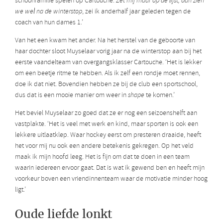
schoonfamilie spelen op Cartouche.
Zet mij maar op de lijst, dan zien
we wel na de winterstop
, zei ik anderhalf jaar geleden tegen de
coach van hun dames 1.’
Van het een kwam het ander. Na het herstel van de geboorte van
haar dochter sloot Muyselaar vorig jaar na de winterstop aan bij het
eerste vaandelteam van overgangsklasser Cartouche. ‘Het is lekker
om een beetje ritme te hebben. Als ik zelf een rondje moet rennen,
doe ik dat niet. Bovendien hebben ze bij de club een sportschool,
dus dat is een mooie manier om weer in
shape
te komen.’
Het beviel Muyselaar zo goed dat ze er nog een seizoenshelft aan
vastplakte. ‘Het is veel met werk en kind, maar sporten is ook een
lekkere uitlaatklep. Waar hockey eerst om presteren draaide, heeft
het voor mij nu ook een andere betekenis gekregen. Op het veld
maak ik mijn hoofd leeg. Het is fijn om dat te doen in een team
waarin iedereen ervoor gaat. Dat is wat ik gewend ben en heeft mijn
voorkeur boven een vriendinnenteam waar de motivatie minder hoog
ligt.’
Oude liefde lonkt