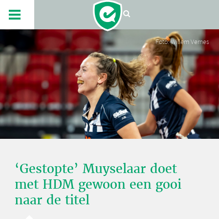
Foto: Willem Vernes
‘Gestopte’ Muyselaar doet
met HDM gewoon een gooi
naar de titel