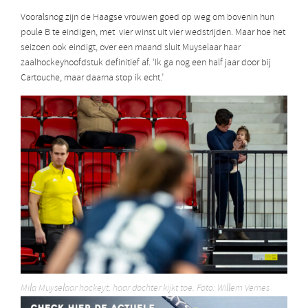
Vooralsnog zijn de Haagse vrouwen goed op weg om bovenin hun
poule B te eindigen, met vier winst uit vier wedstrijden. Maar hoe het
seizoen ook eindigt, over een maand sluit Muyselaar haar
zaalhockeyhoofdstuk definitief af. ‘Ik ga nog een half jaar door bij
Cartouche, maar daarna stop ik echt.’
Mila Muyselaar hockeyt, haar dochter kijkt toe. Foto: Willem Vernes