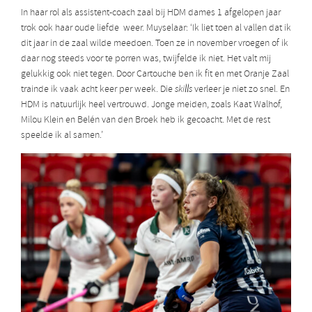
In haar rol als assistent-coach zaal bij HDM dames 1 afgelopen jaar
trok ook haar oude liefde weer. Muyselaar: ‘Ik liet toen al vallen dat ik
dit jaar in de zaal wilde meedoen. Toen ze in november vroegen of ik
daar nog steeds voor te porren was, twijfelde ik niet. Het valt mij
gelukkig ook niet tegen. Door Cartouche ben ik fit en met Oranje Zaal
trainde ik vaak acht keer per week. Die
skills
verleer je niet zo snel. En
HDM is natuurlijk heel vertrouwd. Jonge meiden, zoals Kaat Walhof,
Milou Klein en Belén van den Broek heb ik gecoacht. Met de rest
speelde ik al samen.’