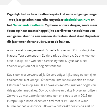
Eigenlijk had ze haar zaalhockeystick al in de wilgen gehangen.
Twee jaar geleden nam Mila Muyselaar
afscheid van HDM
en
het
Nederlands zaalteam
. Tijd voor andere dingen, zoals meer
focus op haar maatschappelijke carrière en het stichten van
een gezin. Maar na één seizoen als zaalassistent staat Muyselaar
dit jaar weer als vanouds tussen de balken.
Alsof ze niet is weggeweest. Zo zette Muyselaar (31) zondag in het
Haagse Topsportcentrum Zuiderpark de lijnen uit. De ene keer een
steekpassje, dan weer een
cleane
ingreep: Muyselaar is het
zaalhockeyen duidelijk nog niet verleerd.
Dat is ook niet verwonderlijk. De verdediger kijkt terug op een rijke
zaalcarrière. Met Oranje (42 toernooi-interlands) speelde ze maar
liefst vier finales op een EK en twee op een WK, met een oogst van
drie gouden medailles. Ook op clubniveau pakte Muyselaar prijzen.
Zo werd ze met Laren landskampioen en sleepte ze in 2019 de
Europa Cup binnen. Alleen een titel met HDM – de club waar
Muyselaar het langst voor uitkwam – ontbreekt nog op de erelijst.