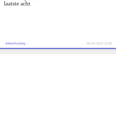
laatste acht
- bekerhockey -
06-04-2024 10:00