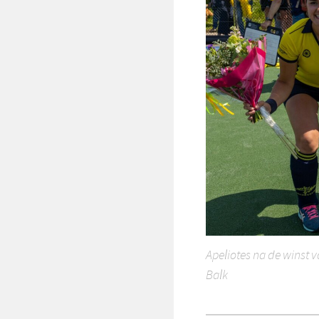
Apeliotes na de winst v
Balk