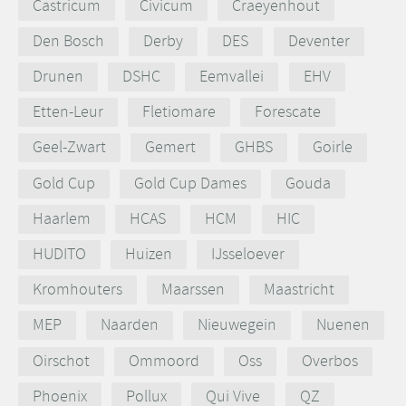
Castricum
Civicum
Craeyenhout
Den Bosch
Derby
DES
Deventer
Drunen
DSHC
Eemvallei
EHV
Etten-Leur
Fletiomare
Forescate
Geel-Zwart
Gemert
GHBS
Goirle
Gold Cup
Gold Cup Dames
Gouda
Haarlem
HCAS
HCM
HIC
HUDITO
Huizen
IJsseloever
Kromhouters
Maarssen
Maastricht
MEP
Naarden
Nieuwegein
Nuenen
Oirschot
Ommoord
Oss
Overbos
Phoenix
Pollux
Qui Vive
QZ