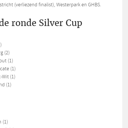
stricht (verliezend finalist), Westerpark en GHBS.
fde ronde Silver Cup
)
g (2)
out (1)
cate (1)
Wit (1)
nd (1)
 (1)