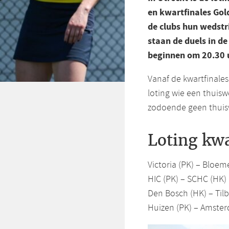
en kwartfinales Go
de clubs hun wedstr
staan de duels in d
beginnen om 20.30 
Vanaf de kwartfinales
loting wie een thuisw
zodoende geen thuis
Loting kwa
Victoria (PK) – Bloem
HIC (PK) – SCHC (HK)
Den Bosch (HK) – Til
Huizen (PK) – Amste