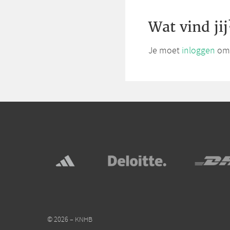
Wat vind jij
Je moet
inloggen
om 
© 2026 – KNHB