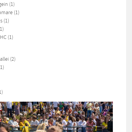
ein (1)
iomare (1)
s (1)
1)
HC (1)
llei (2)
1)
1)