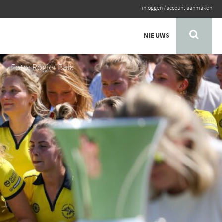
inloggen
/
account aanmaken
NIEUWS
Foto: Rogier Balk