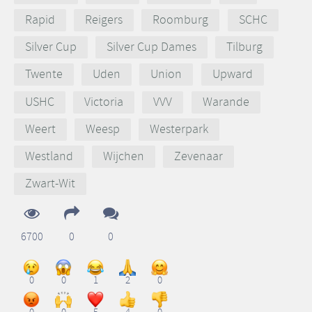
Rapid
Reigers
Roomburg
SCHC
Silver Cup
Silver Cup Dames
Tilburg
Twente
Uden
Union
Upward
USHC
Victoria
VVV
Warande
Weert
Weesp
Westerpark
Westland
Wijchen
Zevenaar
Zwart-Wit
6700
0
0
0
0
1
2
0