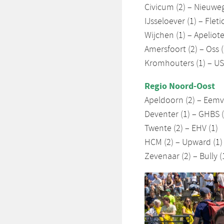
Civicum (2) – Nieuweg
IJsseloever (1) – Flet
Wijchen (1) – Apeliote
Amersfoort (2) – Oss (
Kromhouters (1) – US
Regio Noord-Oost
Apeldoorn (2) – Eemva
Deventer (1) – GHBS (
Twente (2) – EHV (1)
HCM (2) – Upward (1)
Zevenaar (2) – Bully (