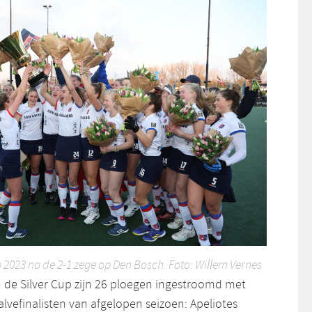
2023 na de 2-1 zege op Den Bosch. Foto: Willem Vernes
n de Silver Cup zijn 26 ploegen ingestroomd met
lvefinalisten van afgelopen seizoen: Apeliotes