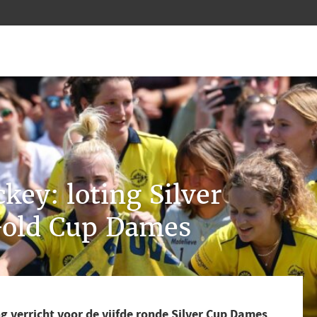
key: loting Silver
Gold Cup Dames
ing verricht voor de vijfde ronde Silver Cup Dames