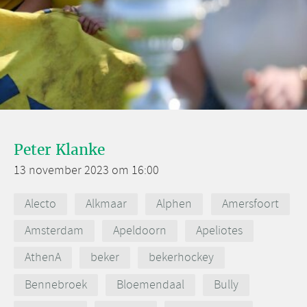
Peter Klanke
13 november 2023 om 16:00
Alecto
Alkmaar
Alphen
Amersfoort
Amsterdam
Apeldoorn
Apeliotes
AthenA
beker
bekerhockey
Bennebroek
Bloemendaal
Bully