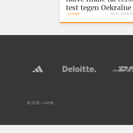
test tegen Oekraïn
- oranje -
26-01-2024 0
© 2026 – KNHB