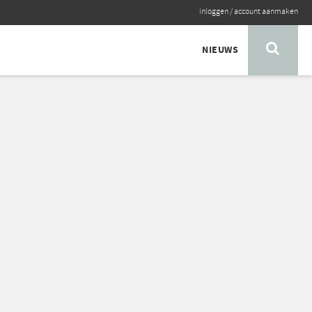
inloggen
/
account aanmaken
NIEUWS