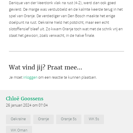
Danique van der Veerdonk vlak na rust (4-2), werd dan ook goed
gevierd. De marge was verdubbeld en de kalmte keerde terug in het
spel van Oranje. De verdediger van Den Bosch maakte het enige
doelpunt na rust. Oekraïne hield het potdicht, maar een echt
slotoffensief bleef uit. Zo kwam Oranje toch wat met de schrik vrij en
staat het
gewoon
, zoals verwacht, in de halve finale.
Wat vind jij? Praat mee...
Je moet
inloggen
om een reactie te kunnen plaatsen.
Chloë Goossens
26 januari 2024 om 07:04
Oekraïne
Oranje
Oranje 5s
WK 5s
WK Oman