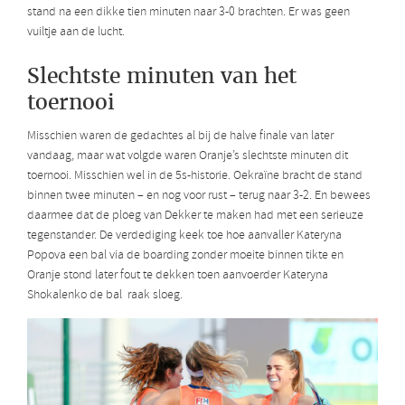
stand na een dikke tien minuten naar 3-0 brachten. Er was geen
vuiltje aan de lucht.
Slechtste minuten van het
toernooi
Misschien waren de gedachtes al bij de halve finale van later
vandaag, maar wat volgde waren Oranje’s slechtste minuten dit
toernooi. Misschien wel in de 5s-historie. Oekraïne bracht de stand
binnen twee minuten – en nog voor rust – terug naar 3-2. En bewees
daarmee dat de ploeg van Dekker te maken had met een serieuze
tegenstander. De verdediging keek toe hoe aanvaller Kateryna
Popova een bal via de boarding zonder moeite binnen tikte en
Oranje stond later fout te dekken toen aanvoerder Kateryna
Shokalenko de bal raak sloeg.