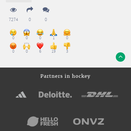
7274
0
0
0
0
0
1
0
0
0
6
19
3
Partners in hockey