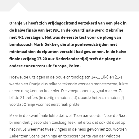
Oranje 5s heeft zich vrijdagochtend verzekerd van een plek in
de halve finale van het WK. In de kwartfinale werd Oekraïne
met 4-2 verslagen. Het was de eerste test voor de ploeg van
bondscoach Mark Dekker, die alle poulewedstrijden met
minimaal tien doelpunten verschil had gewonnen. In de halve
finale (vrijdag 17.20 uur Nederlandse tijd) treft de ploeg de
andere concurrent uit Europa, Polen.
Hoewel de uitslagen in de poule chronologisch 14-1, 10-0 en 21-1
werden en Oranje dus telkens tekende voor een monsterscore, lukte
er een ding keer op keer niet. Die vroege openingsgoal maken. Zelfs
bij de 21 treffers (in dertig minuten tijd) duurde het zes minuten (!)
voordat Oranje voor het eerst raak prikte.
Maar in de kwartfinale lukte dat wel. Toen aanvoerder Noor de Baat
binnen dertig seconden toesloeg, leek het erop dat ook dit duel op
het WK 5s weer met twee vingers in de neus gewonnen zou worden.
Zeker toen Sosha Benninga en topscorer Bente van der Veldt de