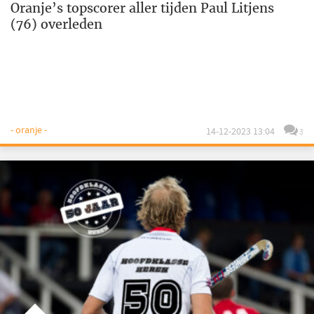
Oranje’s topscorer aller tijden Paul Litjens
(76) overleden
- oranje -
14-12-2023 13:04
3