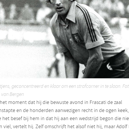
itjens, geconcentreerd en klaar om een strafcorner in te slaan. Fot
 van Bergen
het moment dat hij die bewuste avond in Frascati de zaal
nstapte en de honderden aanwezigen recht in de ogen keek,
 het besef bij hem in dat hij aan een wedstrijd begon die nie
 viel, vertelt hij. Zelf omschrijft het alsof niet hij, maar Adolf 