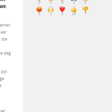
0
0
0
3
0
 WK
0
2
0
19
7
 samen
naar
 die
de dag
 zijn
ige
e
het