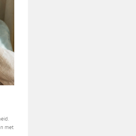
eid.
en met