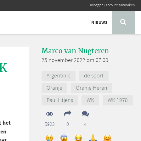
inloggen
/
account aanmaken
NIEUWS
Marco van Nugteren
25 november 2022 om 07:00
WK
Argentinië
de sport
Oranje
Oranje Heren
Paul Litjens
WK
WK 1978
t het
5923
0
4
een
het