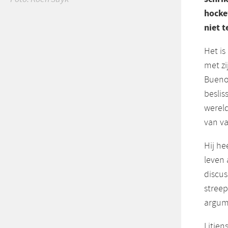
hocke
niet t
Het is
met zi
Buenos
beslis
werel
van v
Hij he
leven 
discus
streep
argume
Litjen