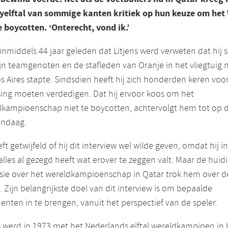
yelftal van sommige kanten kritiek op hun keuze om het
e boycotten. ‘Onterecht, vond ik.’
 inmiddels 44 jaar geleden dat Litjens werd verweten dat hij
jn teamgenoten en de stafleden van Oranje in het vliegtuig 
 Aires stapte. Sindsdien heeft hij zich honderden keren voor
sing moeten verdedigen. Dat hij ervoor koos om het
dkampioenschap niet te boycotten, achtervolgt hem tot op 
andaag.
eft getwijfeld of hij dit interview wel wilde geven, omdat hij in
alles al gezegd heeft wat erover te zeggen valt. Maar de huid
sie over het wereldkampioenschap in Qatar trok hem over d
. Zijn belangrijkste doel van dit interview is om bepaalde
nten in te brengen, vanuit het perspectief van de speler.
s werd in 1973 met het Nederlands elftal wereldkampioen in 