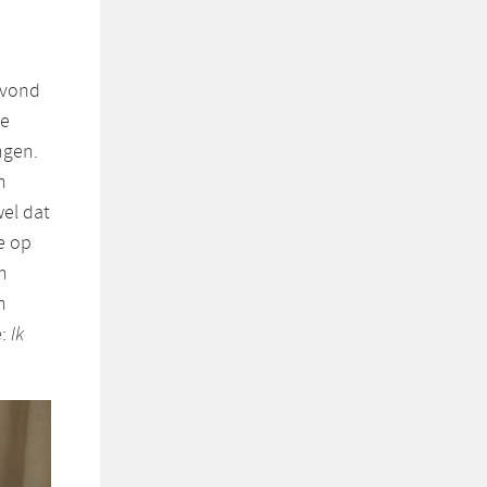
, vond
de
ngen.
n
wel dat
e op
n
n
e:
Ik