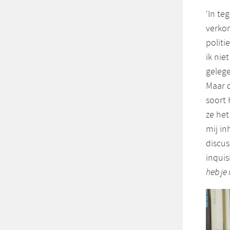
‘In te
verkon
politi
ik nie
geleg
Maar d
soort 
ze he
mij in
discus
inquis
heb je 