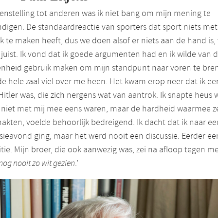
genstelling tot anderen was ik niet bang om mijn mening te
digen. De standaardreactie van sporters dat sport niets met
ek te maken heeft, dus we doen alsof er niets aan de hand is
t juist. Ik vond dat ik goede argumenten had en ik wilde van 
enheid gebruik maken om mijn standpunt naar voren te bre
e hele zaal viel over me heen. Het kwam erop neer dat ik ee
Hitler was, die zich nergens wat van aantrok. Ik snapte heus 
t niet met mij mee eens waren, maar de hardheid waarmee z
hakten, voelde behoorlijk bedreigend. Ik dacht dat ik naar ee
sieavond ging, maar het werd nooit een discussie. Eerder ee
itie. Mijn broer, die ook aanwezig was, zei na afloop tegen m
nog nooit zo wit gezien
.’