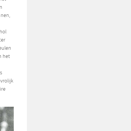
in
nnen,
hol
ter
eulen
n het
s
rolijk
ire