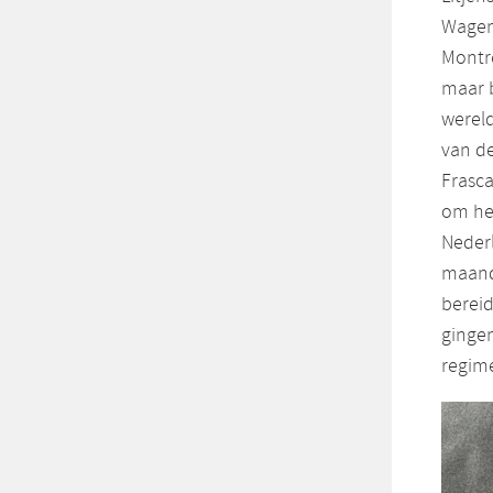
Wagen
Montre
maar b
wereld
van de
Frasc
om het
Nederl
maand
bereid
gingen
regim