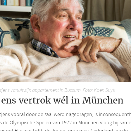
itjens vanuit zijn appartement in Bussum. Foto: Koen Suyk
jens vertrok wél in München
tjens vooral door de zaal werd nagedragen, is inconsequenth
ns de Olympische Spelen van 1972 in München vloog hij sam
noot Flip van Lidth de Jeude terug naar Nederland, na de