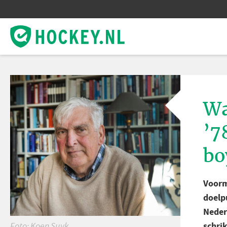
Wa
’7
bo
Voorm
doelp
Neder
schri
Foto: Koen Suyk