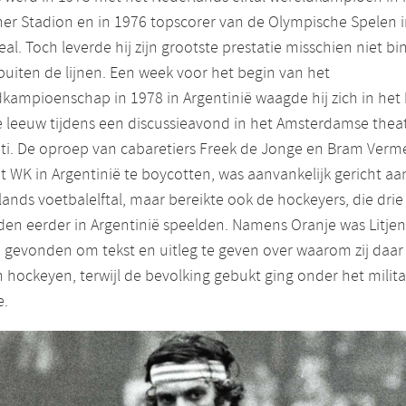
er Stadion en in 1976 topscorer van de Olympische Spelen 
al. Toch leverde hij zijn grootste prestatie misschien niet bi
uiten de lijnen. Een week voor het begin van het
kampioenschap in 1978 in Argentinië waagde hij zich in het 
 leeuw tijdens een discussieavond in het Amsterdamse thea
ati. De oproep van cabaretiers Freek de Jonge en Bram Verm
 WK in Argentinië te boycotten, was aanvankelijk gericht aa
ands voetbalelftal, maar bereikte ook de hockeyers, die drie
en eerder in Argentinië speelden. Namens Oranje was Litjen
 gevonden om tekst en uitleg te geven over waarom zij daar v
 hockeyen, terwijl de bevolking gebukt ging onder het milita
e.