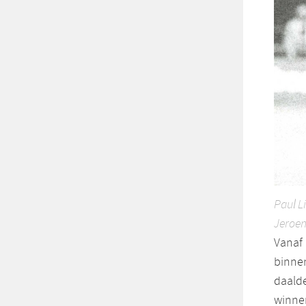
Paul L
Jeroen
Vanaf 
binne
daalde
winnen