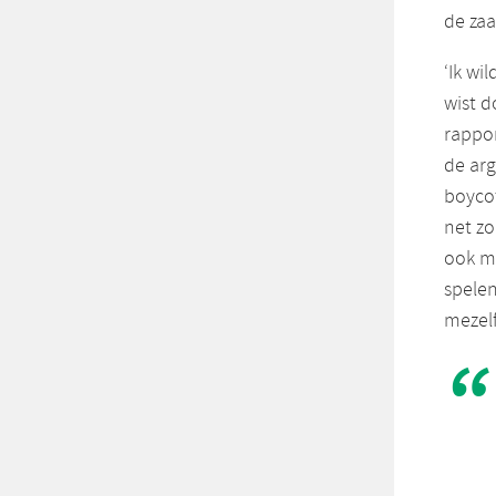
de zaa
‘Ik wi
wist d
rappor
de ar
boycot
net zo
ook m
spelen
mezelf