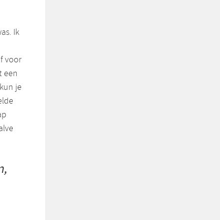
as. Ik
f voor
t een
kun je
elde
ap
alve
n,