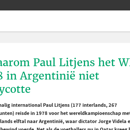
arom Paul Litjens het 
8 in Argentinië niet
ycotte
alig international Paul Litjens (177 interlands, 267
unten) reisde in 1978 voor het wereldkampioenschap me
lands elftal naar Argentinië, waar dictator Jorge Videla 
kbewind voerde. Net als de voetballers nu in Qatar kreeg 