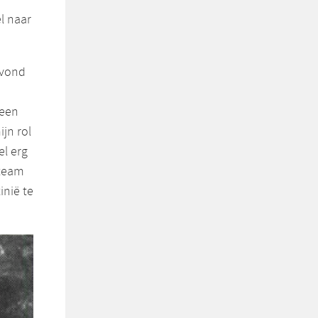
l naar
 vond
 een
jn rol
el erg
 team
inië te