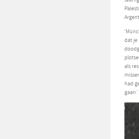
Palest
Argent
‘Münch
dat je
doodg
plotse
als re
missen
had ge
gaan.’