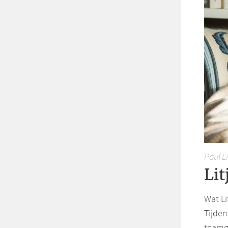
Paul L
Lit
Wat Li
Tijde
teamge