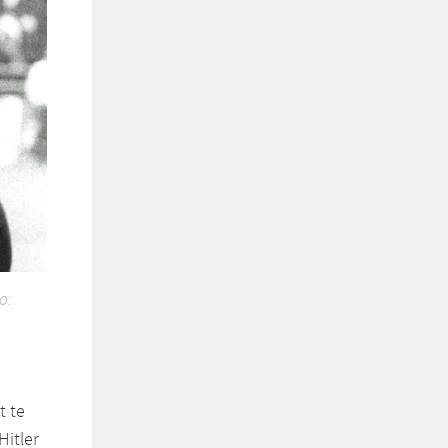
o:
t te
Hitler