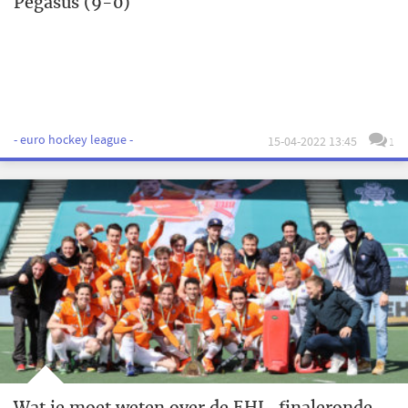
Pegasus (9-0)
- euro hockey league -
15-04-2022 13:45
1
Wat je moet weten over de EHL-finaleronde