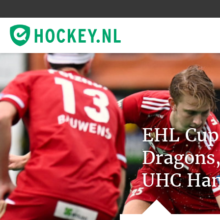
EHL Cup:
Dragons
UHC Ha