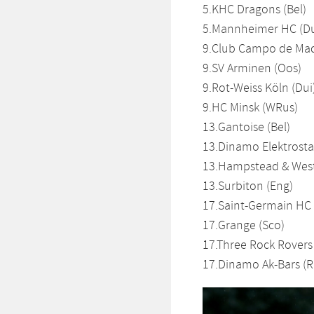
5.KHC Dragons (Bel)
5.Mannheimer HC (Du
9.Club Campo de Mad
9.SV Arminen (Oos)
9.Rot-Weiss Köln (Dui
9.HC Minsk (WRus)
13.Gantoise (Bel)
13.Dinamo Elektrostal
13.Hampstead & West
13.Surbiton (Eng)
17.Saint-Germain HC 
17.Grange (Sco)
17.Three Rock Rovers (
17.Dinamo Ak-Bars (R