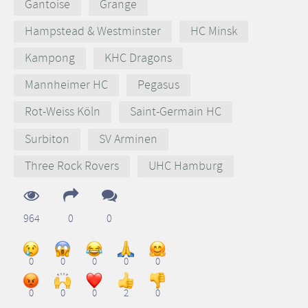
Gantoise
Grange
Hampstead & Westminster
HC Minsk
Kampong
KHC Dragons
Mannheimer HC
Pegasus
Rot-Weiss Köln
Saint-Germain HC
Surbiton
SV Arminen
Three Rock Rovers
UHC Hamburg
964
0
0
0
0
0
0
0
0
0
0
2
0