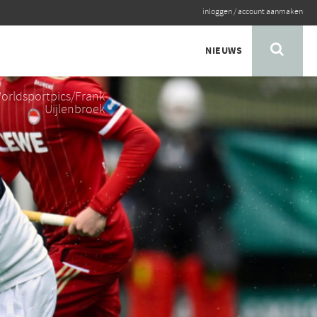
inloggen
/
account aanmaken
NIEUWS
orldsportpics/Frank
Uijlenbroek