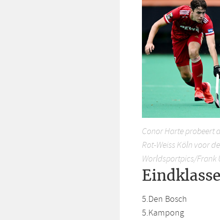
Conor Harte probeert d
Rot-Weiss Köln voor de
Worldsportpics/Frank 
Eindklass
5.Den Bosch
5.Kampong