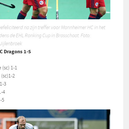
efeliciteerd na zijn treffer voor Mannheimer HC in het
jdens de EHL Ranking Cup in Brasschaat. Foto:
Uijlenbroek
C Dragons 1-5
 (sc) 1-1
(sc)1-2
 1-3
1-4
-5