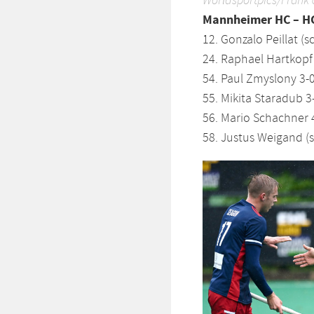
Worldsportpics/Frank 
Mannheimer HC – HC
12. Gonzalo Peillat (sc
24. Raphael Hartkopf
54. Paul Zmyslony 3-
55. Mikita Staradub 3
56. Mario Schachner 
58. Justus Weigand (s