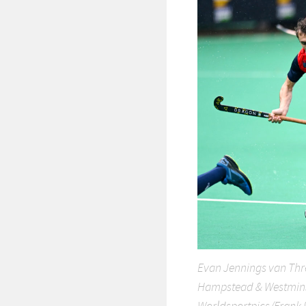
Evan Jennings van Thr
Hampstead & Westminst