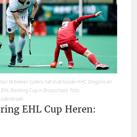
oor te breken tijdens het duel tussen KHC Dragons en
 EHL Ranking Cup in Brasschaat. Foto:
Uijlenbroek
ering EHL Cup Heren: