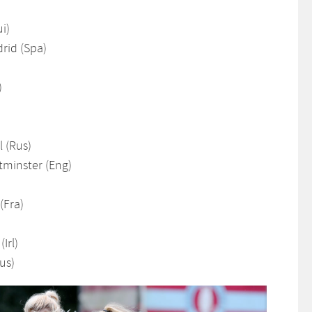
i)
rid (Spa)
)
 (Rus)
minster (Eng)
(Fra)
Irl)
us)