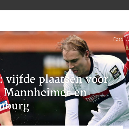
Foto: W
 vijfde plaatsen voor
, Mannheimer en
mburg