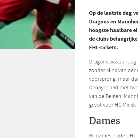
Op de laatste dag 
Dragons en Mannheim
hoogste haalbare ei
de clubs belangrijk
EHL-tickets.
Dragons was zondag m
zonder Mink van der
voorsprong, maar daa
Denayer had met twe
van de Belgen. Mannh
groot voor HC Minsk.
Dames
Bij dames legde UHC H