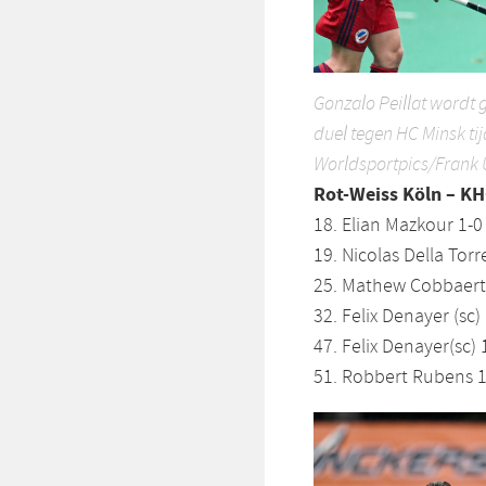
Gonzalo Peillat wordt g
duel tegen HC Minsk ti
Worldsportpics/Frank 
Rot-Weiss Köln – KH
18. Elian Mazkour 1-0
19. Nicolas Della Torre
25. Mathew Cobbaert 
32. Felix Denayer (sc)
47. Felix Denayer(sc) 
51. Robbert Rubens 1