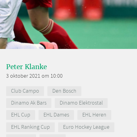
Peter Klanke
3 oktober 2021 om 10:00
Club Campo
Den Bosch
Dinamo Ak Bars
Dinamo Elektrostal
EHL Cup
EHL Dames
EHL Heren
EHL Ranking Cup
Euro Hockey League