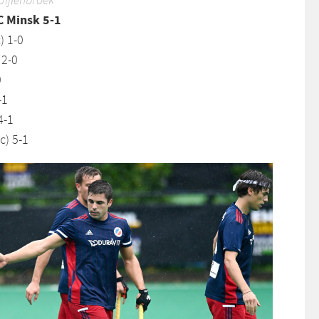
Uijlenbroek
 Minsk 5-1
) 1-0
 2-0
0
-1
4-1
c) 5-1