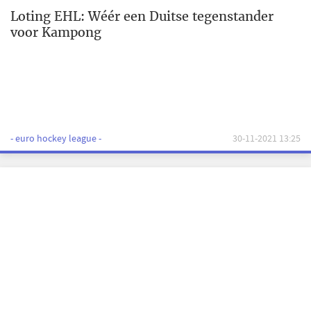
Loting EHL: Wéér een Duitse tegenstander
voor Kampong
- euro hockey league -
30-11-2021 13:25