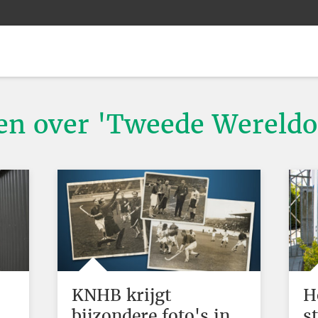
ten over 'Tweede Wereldo
KNHB krijgt
H
bijzondere foto's in
s