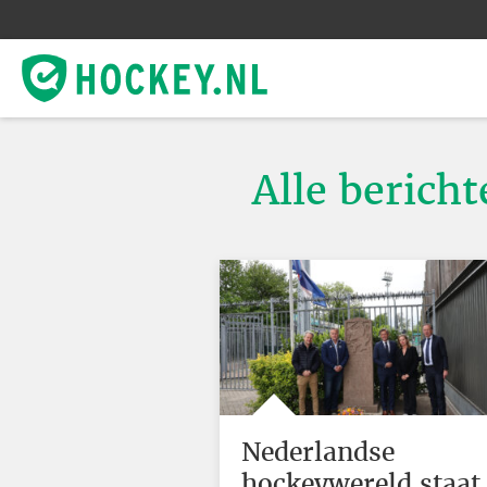
Alle berich
Nederlandse
hockeywereld staat