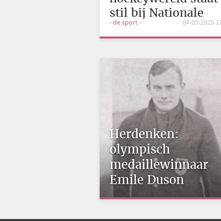
stil bij Nationale
- de sport -
04-05-2025 1
Dodenherdenking
Herdenken:
olympisch
medaillewinnaar
Emile Duson