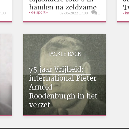
handen na zeldzame
T
- de sport -
7:00
07-05-2022 17:00
1
- k
vondst
W
TACKLE BACK
75 jaar Vrijheid:
international Pieter
Arnold
Roodenburgh in het
verzet