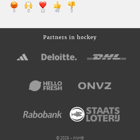
0
0
12
49
0
Partners in hockey
© 2026 – KNHB