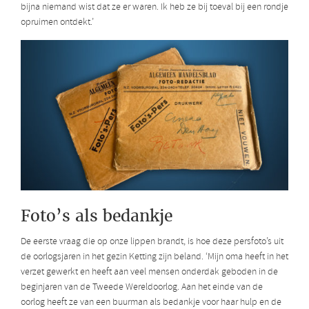
bijna niemand wist dat ze er waren. Ik heb ze bij toeval bij een rondje
opruimen ontdekt.’
Foto’s als bedankje
De eerste vraag die op onze lippen brandt, is hoe deze persfoto’s uit
de oorlogsjaren in het gezin Ketting zijn beland. ‘Mijn oma heeft in het
verzet gewerkt en heeft aan veel mensen onderdak geboden in de
beginjaren van de Tweede Wereldoorlog. Aan het einde van de
oorlog heeft ze van een buurman als bedankje voor haar hulp en de