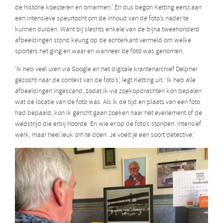
de historie koesteren en omarmen.’ En dus begon Ketting eerst aan
een intensieve speurtocht om de inhoud van de foto’s nader te
kunnen duiden. Want bij slechts enkele van de bijna tweehonderd
afbeeldingen stond keurig op de achterkant vermeld om welke
sporters het ging en waar en wanneer de foto was genomen.
‘Ik heb veel uren via Google en het digitale krantenarchief Delpher
gezocht naar de context van de foto’s’, legt Ketting uit. ‘Ik heb alle
afbeeldingen ingescand, zodat ik via zoekopdrachten kon bepalen
wat de locatie van de foto was. Als ik de tijd en plaats van een foto
had bepaald, kon ik gericht gaan zoeken naar het evenement of de
wedstrijd die erbij hoorde. En wie er op de foto’s stonden. Intensief
werk, maar heel leuk om te doen. Je voelt je een soort detective.’