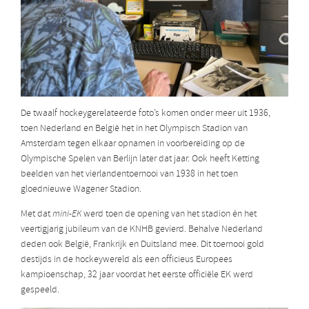
De twaalf hockeygerelateerde foto’s komen onder meer uit 1936,
toen Nederland en België het in het Olympisch Stadion van
Amsterdam tegen elkaar opnamen in voorbereiding op de
Olympische Spelen van Berlijn later dat jaar. Ook heeft Ketting
beelden van het vierlandentoernooi van 1938 in het toen
gloednieuwe Wagener Stadion.
Met dat
mini-EK
werd toen de opening van het stadion én het
veertigjarig jubileum van de KNHB gevierd. Behalve Nederland
deden ook België, Frankrijk en Duitsland mee. Dit toernooi gold
destijds in de hockeywereld als een officieus Europees
kampioenschap, 32 jaar voordat het eerste officiële EK werd
gespeeld.