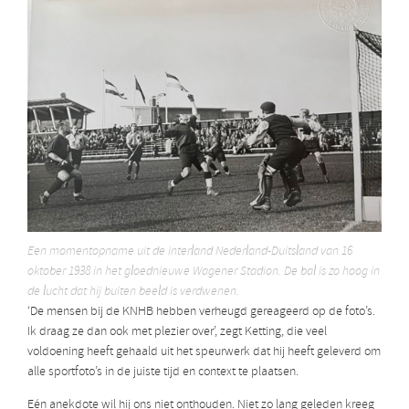
Een momentopname uit de interland Nederland-Duitsland van 16
oktober 1938 in het gloednieuwe Wagener Stadion. De bal is zo hoog in
de lucht dat hij buiten beeld is verdwenen.
‘De mensen bij de KNHB hebben verheugd gereageerd op de foto’s.
Ik draag ze dan ook met plezier over’, zegt Ketting, die veel
voldoening heeft gehaald uit het speurwerk dat hij heeft geleverd om
alle sportfoto’s in de juiste tijd en context te plaatsen.
Eén anekdote wil hij ons niet onthouden. Niet zo lang geleden kreeg