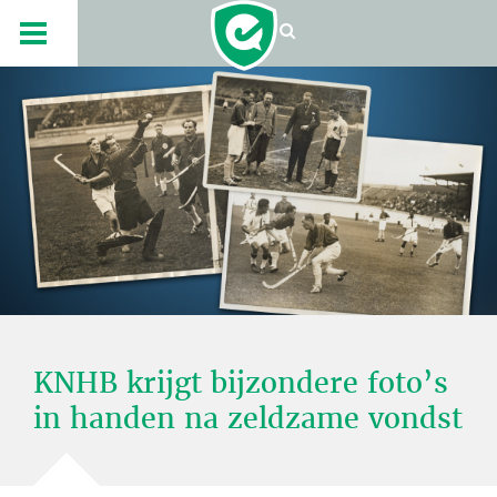
KNHB krijgt bijzondere foto’s
in handen na zeldzame vondst