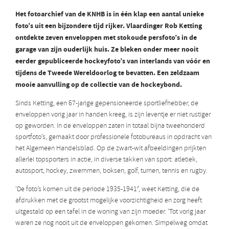
Het fotoarchief van de KNHB is in één klap een aantal unieke
foto’s uit een bijzondere tijd rijker. Vlaardinger Rob Ketting
ontdekte zeven enveloppen met stokoude persfoto’s in de
garage van zijn ouderlijk huis. Ze bleken onder meer nooit
eerder gepubliceerde hockeyfoto’s van interlands van vóór en
tijdens de Tweede Wereldoorlog te bevatten. Een zeldzaam
mooie aanvulling op de collectie van de hockeybond.
Sinds Ketting, een 67-jarige gepensioneerde sportliefhebber, de
enveloppen vorig jaar in handen kreeg, is zijn leventje er niet rustiger
op geworden. In de enveloppen zaten in totaal bijna tweehonderd
sportfoto’s, gemaakt door professionele fotobureaus in opdracht van
het Algemeen Handelsblad. Op de zwart-wit afbeeldingen prijkten
allerlei topsporters in actie, in diverse takken van sport: atletiek,
autosport, hockey, zwemmen, boksen, golf, turnen, tennis en rugby.
‘De foto’s komen uit de periode 1935-1941′, weet Ketting, die de
afdrukken met de grootst mogelijke voorzichtigheid en zorg heeft
uitgestald op een tafel in de woning van zijn moeder. ‘Tot vorig jaar
waren ze nog nooit uit de enveloppen gekomen. Simpelweg omdat