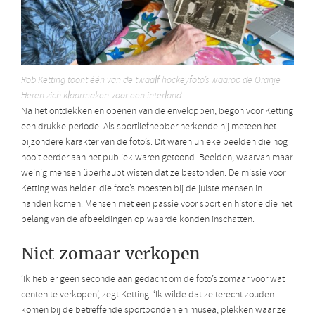
Rob Ketting toont één van de twaalf hockeyfoto’s waarop de Oranje
Heren zich klaarmaken voor een interland.
Na het ontdekken en openen van de enveloppen, begon voor Ketting
een drukke periode. Als sportliefhebber herkende hij meteen het
bijzondere karakter van de foto’s. Dit waren unieke beelden die nog
nooit eerder aan het publiek waren getoond. Beelden, waarvan maar
weinig mensen überhaupt wisten dat ze bestonden. De missie voor
Ketting was helder: die foto’s moesten bij de juiste mensen in
handen komen. Mensen met een passie voor sport en historie die het
belang van de afbeeldingen op waarde konden inschatten.
Niet zomaar verkopen
‘Ik heb er geen seconde aan gedacht om de foto’s zomaar voor wat
centen te verkopen’, zegt Ketting. ‘Ik wilde dat ze terecht zouden
komen bij de betreffende sportbonden en musea, plekken waar ze